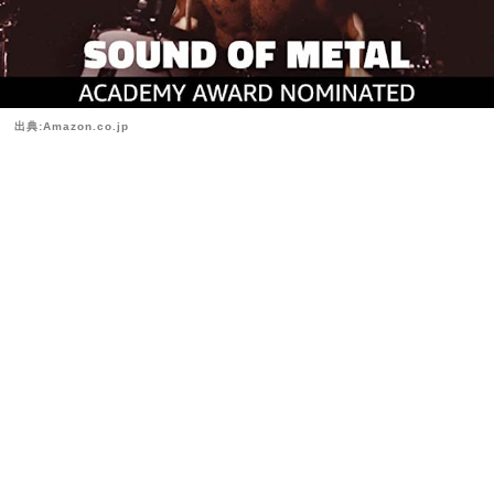
出典:Amazon.co.jp