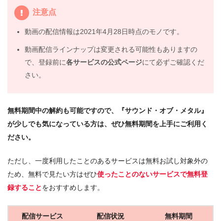
5.
注意点
映画『サウンド・オブ・メタル』動画フル無料視聴まと
め
動画の配信情報は2021年4月28日時点のモノです。
動画配信ラインナップは変更される可能性もありますの
で、登録前に
各サービスの公式ページ
にて必ずご確認くだ
さい。
無料期間中の解約も可能ですので、『サウンド・オブ・メタル』
が少しでも気になっている方は、ぜひ無料期間を上手にご利用く
ださい。
ただし、一度利用したことのあるサービスは無料お試し対象外の
ため、無料で見たい方はぜひ
使ったことのないサービスで無料登
録すること
をおすすめします。
配信サービス
配信状況
無料期間