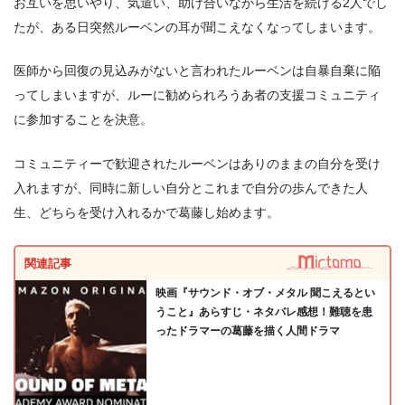
お互いを思いやり、気遣い、助け合いながら生活を続ける2人でし
たが、ある日突然ルーベンの耳が聞こえなくなってしまいます。
＼＼30日間無料!!お試し解約もOK／／
医師から回復の見込みがないと言われたルーベンは自暴自棄に陥
ってしまいますが、ルーに勧められろうあ者の支援コミュニティ
今すぐ無料でAmazonプライムビデオで見る
に参加することを決意。
コミュニティーで歓迎されたルーベンはありのままの自分を受け
入れますが、同時に新しい自分とこれまで自分の歩んできた人
生、どちらを受け入れるかで葛藤し始めます。
関連記事
映画『サウンド・オブ・メタル 聞こえるとい
うこと』あらすじ・ネタバレ感想！難聴を患
ったドラマーの葛藤を描く人間ドラマ