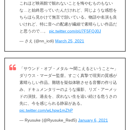
これほど映画館で観れないことを悔やむものもない
な…と始終思っていたんだけれど、同じような感想を
出典:
amazon.co.jp
ちらほら見かけて無言で頷いている。物語や名演も良
いけれど、特に音への配慮が繊細で素晴らしい作品だ
と思うので…。
pic.twitter.com/pU7F5FQJ0J
— さえ (@nn_icdi)
March 25, 2021
「サウンド・オブ・メタル 〜聞こえるということ〜」
ダリウス・マーダー監督。すごく真摯で現実の質感が
素晴らしい作品。難聴を疑似体験させる音響の作り込
み、ドキュメンタリーのような撮影、リズ・アーメッ
ドの演技。過去を、戻れない生を追い続ける危うさの
先に、今を感じられる静寂がある。
pic.twitter.com/wLhpw1mZhP
— Ryusuke (@Ryusuke_Red5)
January 6, 2021