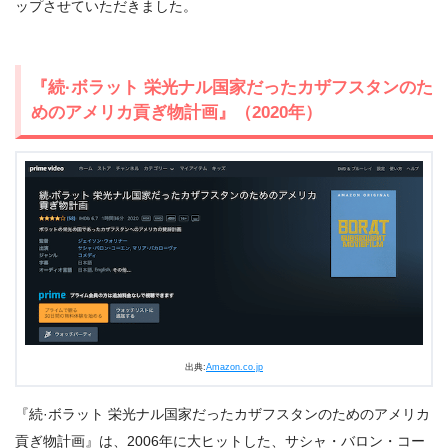
ップさせていただきました。
『続·ボラット 栄光ナル国家だったカザフスタンのた
めのアメリカ貢ぎ物計画』（2020年）
出典:
Amazon.co.jp
『続·ボラット 栄光ナル国家だったカザフスタンのためのアメリカ
＼＼30日間無料!!お試し解約もOK／／
貢ぎ物計画』は、2006年に大ヒットした、サシャ・バロン・コー