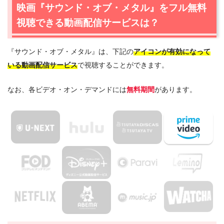
映画『サウンド・オブ・メタル』をフル無料
ル』のフル動画が無料視聴できる！
視聴できる動画配信サービスは？
2.
映画『サウンド・オブ・メタル』作品情報
2.1
映画『サウンド・オブ・メタル』あらすじ
『サウンド・オブ・メタル』は、下記の
アイコンが有効になって
2.2
映画『サウンド・オブ・メタル』感想・口コミ
いる動画配信サービス
で視聴することができます。
2.3
映画『サウンド・オブ・メタル』キャスト・登場人物
2.4
映画『サウンド・オブ・メタル』制作スタッフ
なお、各ビデオ・オン・デマンドには
無料期間
があります。
3.
映画『サウンド・オブ・メタル』を見たい人におすすめ
の関連作品
3.1
『続·ボラット 栄光ナル国家だったカザフスタンのため
のアメリカ貢ぎ物計画』（2020年）
3.2
『ヴェノム』（2018年）
3.3
『ローグ・ワン/スター・ウォーズ・ストーリー』
（2016年）
4.
映画『サウンド・オブ・メタル』の動画はDailymotion
やPandoraではなく、配信サービスで安全に見よう