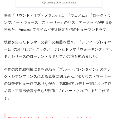
＼＼30日間無料!!お試し解約もOK／／
(C)Courtesy of Amazon Studios
今すぐ無料でAmazonプライムビデオで見る
映画『サウンド・オブ・メタル』は、『ヴェノム』『ローグ・ワ
ン/スター・ウォーズ・ストーリー』のリズ・アーメッドが主演を
務めた、Amazonプライムビデオ限定配信のヒューマンドラマ。
聴覚を失ったドラマーの青年の葛藤を描き、『レディ・プレイヤ
ー1』のオリビア・クックと、テレビドラマ『ウォーキング・デッ
ド』シリーズのローレン・リドリフが共演を務めました。
今作の製作総指揮に名を連ねる『ブルー・バレンタイン』のデレ
ク・シアンフランスによる原案に惚れ込んだダリウス・マーダー
の監督デビュー作でありながら、第93回アカデミー賞において作
品賞・主演男優賞を含む6部門にノミネートされている注目作で
出典:
amazon.co.jp
す。