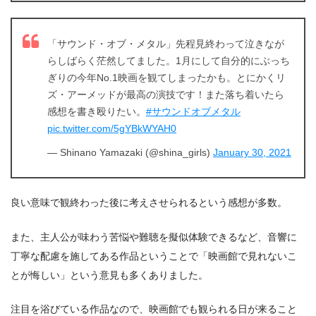
出典:
amazon.co.jp
「サウンド・オブ・メタル」先程見終わって泣きなが
らしばらく茫然してました。1月にして自分的にぶっち
ぎりの今年No.1映画を観てしまったかも。とにかくリ
ズ・アーメッドが最高の演技です！また落ち着いたら
感想を書き殴りたい。
#サウンドオブメタル
pic.twitter.com/5gYBkWYAH0
— Shinano Yamazaki (@shina_girls)
January 30, 2021
良い意味で観終わった後に考えさせられるという感想が多数。
また、主人公が味わう苦悩や難聴を擬似体験できるなど、音響に
丁寧な配慮を施してある作品ということで「映画館で見れないこ
とが悔しい」という意見も多くありました。
注目を浴びている作品なので、映画館でも観られる日が来ること