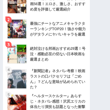
画56選！エロさ、激しさ、おすす
め度を評価して厳選紹介
2
最強にチートなアニメキャラクタ
ーランキングTOP20！強さや能力
がデタラメにヤバいキャラを厳選
3
絶対泣ける邦画おすすめ29選！号
泣・感動必至の切ない日本映画を
厳選まとめ
4
『新聞記者』ネタバレ考察！映画
ラストの口パクセリフは「ごめ
ん」？どんな意味が込められてい
た？
5
『ヘルタースケルター』あらす
じ・ネタバレ感想！沢尻エリカの
体当たり演技も話題となった衝撃