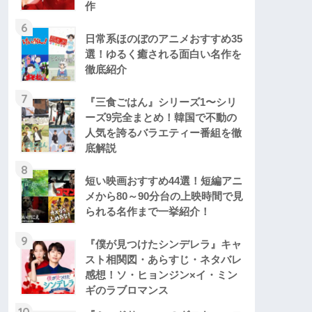
作
6
日常系ほのぼのアニメおすすめ35
選！ゆるく癒される面白い名作を
徹底紹介
7
『三食ごはん』シリーズ1〜シリ
ーズ9完全まとめ！韓国で不動の
人気を誇るバラエティー番組を徹
底解説
8
短い映画おすすめ44選！短編アニ
メから80～90分台の上映時間で見
られる名作まで一挙紹介！
9
『僕が見つけたシンデレラ』キャ
スト相関図・あらすじ・ネタバレ
感想！ソ・ヒョンジン×イ・ミン
ギのラブロマンス
10