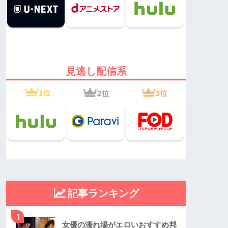
見逃し配信系
記事ランキング
1
女優の濡れ場がエロいおすすめ邦