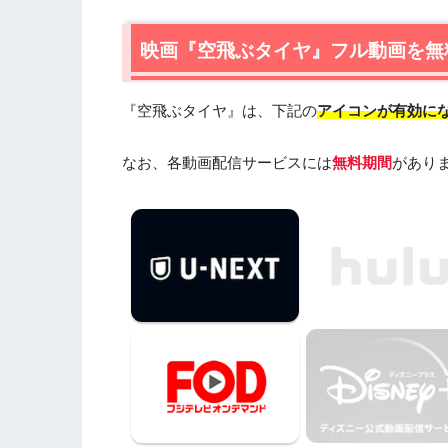
1.1
映画『空飛ぶタイヤ』の無料視聴はU-N
1.2
映画『空飛ぶタイヤ』を動画配信＆宅配レ
映画『空飛ぶタイヤ』フル動画を無
2.
『空飛ぶタイヤ』作品情報
『空飛ぶタイヤ』は、下記の
アイコンが有効に
2.1
『空飛ぶタイヤ』あらすじ
2.2
『空飛ぶタイヤ』キャスト・登場人物
なお、各動画配信サービスには
無料期間
があり
2.3
『空飛ぶタイヤ』制作スタッフ
2.4
『空飛ぶタイヤ』原作小説も読みたい
3.
『空飛ぶタイヤ』を見たい人におすす
4.
映画『空飛ぶタイヤ』の動画はDailymo
う
5.
映画『空飛ぶタイヤ』動画フル無料視