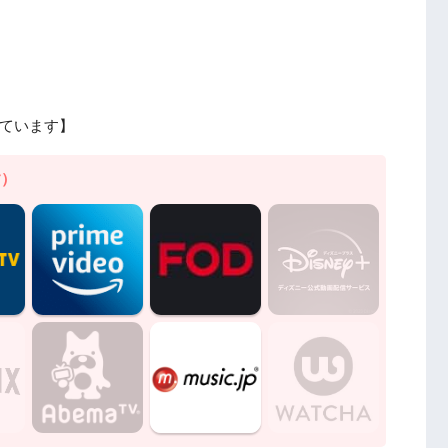
ています】
す）