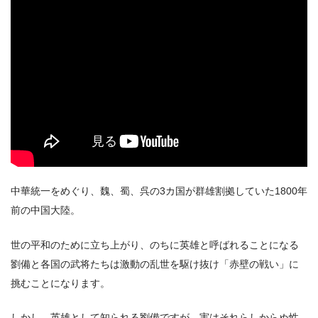
出典:
U-NEXT
中華統一をめぐり、魏、蜀、呉の3カ国が群雄割拠していた1800年
＼＼31日間無料!!お試し解約もOK／／
前の中国大陸。
今すぐ無料でU-NEXTで見る
世の平和のために立ち上がり、のちに英雄と呼ばれることになる
劉備と各国の武将たちは激動の乱世を駆け抜け「赤壁の戦い」に
挑むことになります。
しかし、英雄として知られる劉備ですが、実はそれらしからぬ性