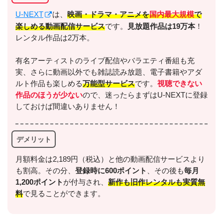
U-NEXT
は、
映画・ドラマ・アニメを
国内最大規模
で
楽しめる動画配信サービス
です。
見放題作品は19万本
！
レンタル作品は2万本。
有名アーティストのライブ配信やバラエティ番組も充
実、さらに動画以外でも雑誌読み放題、電子書籍やアダ
ルト作品も楽しめる
万能型サービス
です。
視聴できない
作品のほうが少ない
ので、迷ったらまずはU-NEXTに登録
しておけば間違いありません！
デメリット
月額料金は2,189円（税込）と他の動画配信サービスより
も割高。その分、
登録時に600ポイント
、その後も
毎月
1,200ポイント
が付与され、
新作も旧作レンタルも実質無
料
で見ることができます。