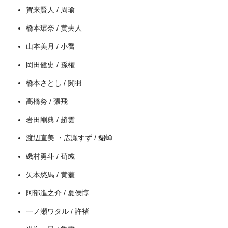
賀来賢人 / 周瑜
出典:
U-NEXT
橋本環奈 / 黄夫人
山本美月 / 小喬
岡田健史 / 孫権
橋本さとし / 関羽
高橋努 / 張飛
岩田剛典 / 趙雲
渡辺直美 ・広瀬すず / 貂蝉
磯村勇斗 / 荀彧
矢本悠馬 / 黄蓋
＼＼31日間無料!!お試し解約もOK／／
阿部進之介 / 夏侯惇
今すぐ無料でU-NEXTで見る
一ノ瀬ワタル / 許褚