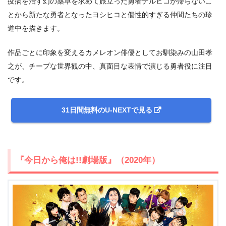
疫病を治す幻の薬草を求めて旅立った勇者テルヒコが帰らないこ
とから新たな勇者となったヨシヒコと個性的すぎる仲間たちの珍
道中を描きます。
作品ごとに印象を変えるカメレオン俳優としてお馴染みの山田孝
之が、チープな世界観の中、真面目な表情で演じる勇者役に注目
です。
31日間無料のU-NEXTで見る
『今日から俺は!!劇場版』（2020年）