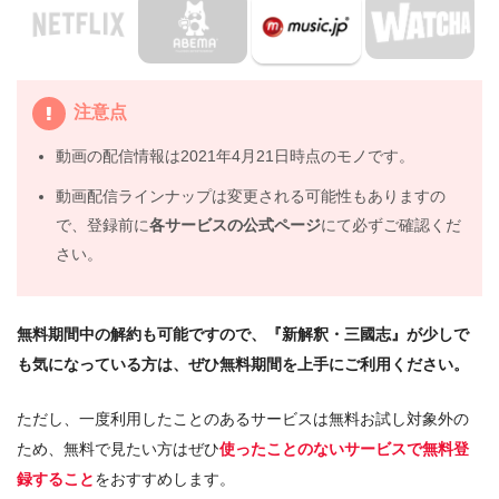
4.
映画『新解釈・三國志』の動画はDailymotionや
Pandoraではなく、配信サービスで安全に見よう
注意点
5.
映画『新解釈・三國志』動画フル無料視聴まとめ
動画の配信情報は2021年4月21日時点のモノです。
動画配信ラインナップは変更される可能性もありますの
で、登録前に
各サービスの公式ページ
にて必ずご確認くだ
さい。
無料期間中の解約も可能ですので、『新解釈・三國志』が少しで
も気になっている方は、ぜひ無料期間を上手にご利用ください。
ただし、一度利用したことのあるサービスは無料お試し対象外の
ため、無料で見たい方はぜひ
使ったことのないサービスで無料登
録すること
をおすすめします。