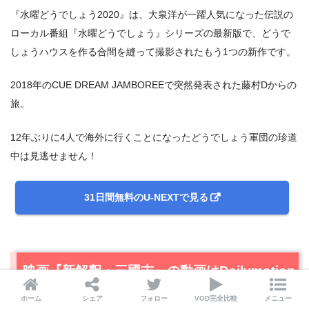
『水曜どうでしょう2020』は、大泉洋が一躍人気になった伝説の
ローカル番組『水曜どうでしょう』シリーズの最新版で、どうで
しょうハウスを作る合間を縫って撮影されたもう1つの新作です。
2018年のCUE DREAM JAMBOREEで突然発表された藤村Dからの
旅。
12年ぶりに4人で海外に行くことになったどうでしょう軍団の珍道
中は見逃せません！
31日間無料のU-NEXTで見る
映画『新解釈・三國志』の動画はDailymotion
やPandoraではなく、配信サービスで安全に
ホーム
シェア
フォロー
VOD完全比較
メニュー