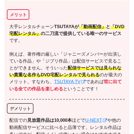
メリット
出典:
U-NEXT
大手レンタルチェーン
TSUTAYAが
「動画配信」
と
「DVD
宅配レンタル」
の二刀流で提供している唯一のサービス
です。
例えば、著作権の厳しい「ジャニーズメンバーが出演し
ている作品」や「ジブリ作品」は配信サービスで見るこ
＼＼31日間無料!!お試し解約もOK／／
とができません。そういった
配信サービスでは見られな
い貴重な名作もDVD宅配レンタルで見られる
のが最大の
今すぐ無料でU-NEXTで見る
メリット。すなわち、
TSUTAYA TV
であれば
世に出て
いる全ての作品を楽しめる
ということです！
デメリット
配信での
⾒放題作品は10,000本
ほどで
U-NEXT
や他の
動画配信サービスに比べると品薄です。レンタル作品は
出典:
U-NEXTヘルプセンター