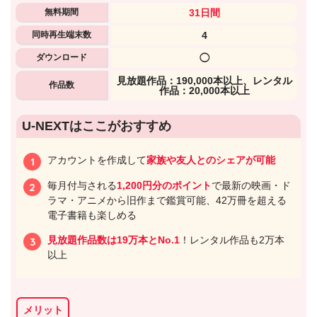
無料期間
31日間
同時再生端末数
4
ダウンロード
◯
⾒放題作品：190,000本以上、レンタル
作品数
作品：20,000本以上
U-NEXTはここがおすすめ
アカウントを作成して
家族や友人とのシェアが可能
毎月付与される
1,200円分のポイント
で最新の映画・ド
ラマ・アニメから旧作まで鑑賞可能、42万冊を超える
電子書籍も楽しめる
見放題作品数は19万本とNo.1
！レンタル作品も2万本
以上
メリット