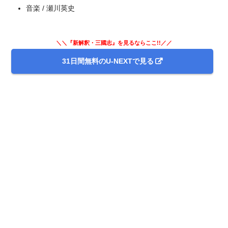
音楽 / 瀬川英史
＼＼『新解釈・三國志』を見るならここ!!／／
31日間無料のU-NEXTで見る