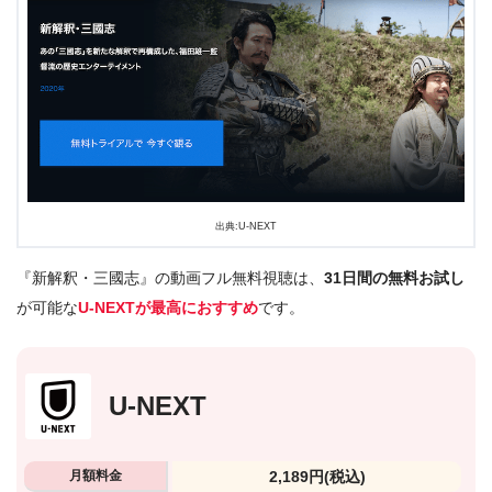
出典:U-NEXT
『新解釈・三國志』の動画フル無料視聴は、
31日間の無料お試し
が可能な
U-NEXTが最高におすすめ
です。
U-NEXT
月額料金
2,189円
(税込)