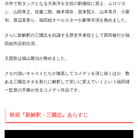
今作で初タッグとなる大泉洋を主役の劉備役に迎え、ムロツヨ
シ、山田孝之、佐藤二朗、橋本環奈、賀来賢人、山本美月、小栗
旬、渡辺直美ら、福田組オールスターが豪華共演を務めました。
さらに新解釈の三國志を抗議する歴史学者役として西田敏行が福
田組作品初出演。
主題歌は福山雅治が務めました。
クセの強いキャストたちが徹底してコメディを演じ抜くほか、数
ある三國志ネタを新たに解釈して笑いに変えていくという福田雄
一監督の手腕が光るコメディ作品です。
映画『新解釈・三國志』あらすじ