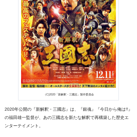
出典:
U-NEXT
（C)2020「新解釈・三國志」製作委員会
2020年公開の『新解釈・三國志』は、『銀魂』『今日から俺は!!』
の福田雄一監督が、あの三國志を新たな解釈で再構築した歴史エ
ンターテイメント。