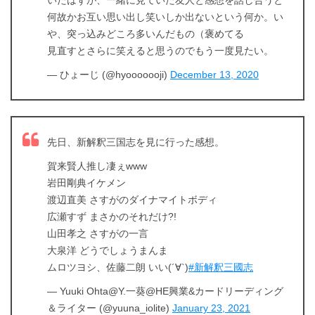
いたはずが、一緒に見ていた友人と感想を話し合うと
何故かお互い思い出し笑いしか出ないという何か。い
や、突っ込みどころ多いんだもの（褒めてる
見直すとさらに笑えると思うのでもう一度見たい。
＼＼31日間無料!!お試し解約もOK／／
— ひょーじ (@hyooooooji)
December 13, 2020
今すぐ無料でU-NEXTで見る
先日、新解釈三国志を見に行った感想。
賀来賢人推し凄ぇwww
岩田剛典イケメン
渡辺直美 さすがのダイナマイトボディ
広瀬すず まさかのそれだけ?!
山田孝之 さすがの一言
大泉洋 どうでしょうまんま
ムロツヨシ、佐藤二朗 いい(´∀`)
#新解釈三國志
— Yuuki Ohta@Y.一葵@HE興業&カードリーディング
＆ライター (@yuuna_iolite)
January 23, 2021