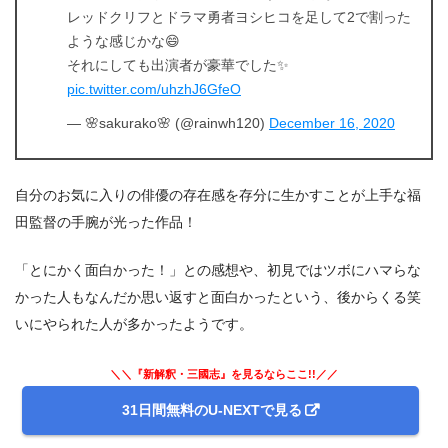
レッドクリフとドラマ勇者ヨシヒコを足して2で割った
ような感じかな😄
それにしても出演者が豪華でした✨
pic.twitter.com/uhzhJ6GfeO
— 🌸sakurako🌸 (@rainwh120)
December 16, 2020
出典:
U-NEXT
自分のお気に入りの俳優の存在感を存分に生かすことが上手な福
田監督の手腕が光った作品！
「とにかく面白かった！」との感想や、初見ではツボにハマらな
かった人もなんだか思い返すと面白かったという、後からくる笑
いにやられた人が多かったようです。
＼＼『新解釈・三國志』を見るならここ!!／／
31日間無料のU-NEXTで見る