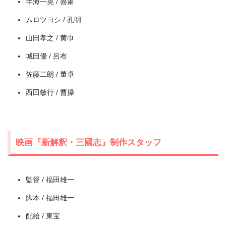
半海一晃 / 魯粛
ムロツヨシ / 孔明
山田孝之 / 黄巾
城田優 / 呂布
佐藤二朗 / 董卓
西田敏行 / 曹操
映画『新解釈・三國志』制作スタッフ
監督 / 福田雄一
脚本 / 福田雄一
配給 / 東宝