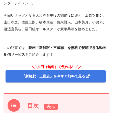
ンターテイメント。
今回初タッグとなる大泉洋を主役の劉備役に迎え、ムロツヨシ、
山田孝之、佐藤二朗、橋本環奈、賀来賢人、山本美月、小栗旬、
渡辺直美ら、福田組オールスターが豪華共演を務めました。
この記事では、
映画『新解釈・三國志』を無料で視聴できる動画
配信サービス
をご紹介します！
＼＼0円（無料）で見れる!!／／
『新解釈・三國志』を今すぐ無料で見る
目次