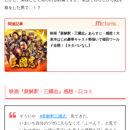
格をした男で…！？
関連記事
映画『新解釈・三國志』あらすじ・感想！大
泉洋はじめ豪華キャスト勢揃いで福田ワール
ド全開！【ネタバレなし】
出典:
U-NEXT
映画『新解釈・三國志』感想・口コミ
そういや
#新解釈三國志
見てきた。
いまいち自分のツボに入らなくて「ふーん？」と見て