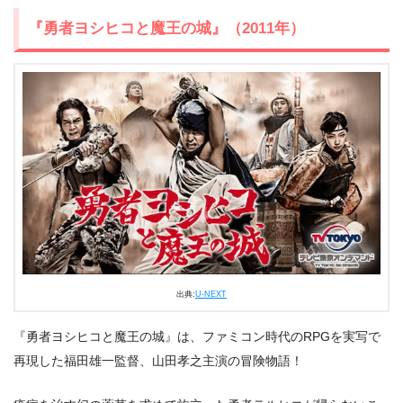
『勇者ヨシヒコと魔王の城』（2011年）
出典:
U-NEXT
『勇者ヨシヒコと魔王の城』は、ファミコン時代のRPGを実写で
再現した福田雄一監督、山田孝之主演の冒険物語！