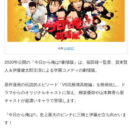
出典:
U-NEXT
2020年公開の『今日から俺は!!劇場版』は、福田雄一監督、賀来賢
人＆伊藤健太郎主演による学園コメディの劇場版。
原作漫画の伝説的エピソード「VS北根壊高校編」を映画化し、ド
ラマからのオリジナルキャストに加え、柳楽優弥や山本舞香ら新
キャストが超濃いキャラで登場します。
『今日から俺は!!』史上最大のピンチに三橋と伊藤が立ち向かいま
す！