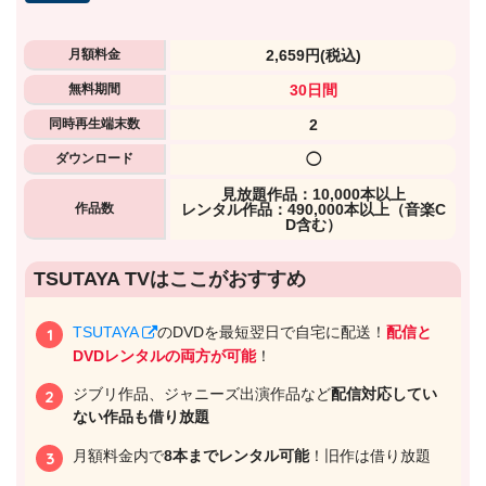
月額料金
2,659円
(税込)
無料期間
30日間
同時再生端末数
2
ダウンロード
◯
⾒放題作品：10,000本以上
作品数
レンタル作品：490,000本以上（音楽C
D含む）
出典:
U-NEXTヘルプセンター
TSUTAYA TVはここがおすすめ
TSUTAYA
のDVDを最短翌日で自宅に配送！
配信と
DVDレンタルの両方が可能
！
ジブリ作品、ジャニーズ出演作品など
配信対応してい
ない作品も借り放題
月額料金内で
8本までレンタル可能
！旧作は借り放題