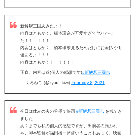
出典:
U-NEXT
新解釈三国志みたよ！
内容はともかく、橋本環奈が可愛すぎてヤバかっ
た！！！！！！
内容はともかく、橋本環奈見るためだけにお金払う価
値あるよ！！！
内容はともかく！！！！！！
正直、内容は💩(個人の感想です)
#新解釈三國志
— くろねこ (@kyuui_kiwi)
February 8, 2021
＼＼31日間無料!!お試し解約もOK／／
今すぐ無料でU-NEXTで見る
今日は休みの夫の希望で映画
#新解釈三國志
を観てき
ました
あくまでも私の個人的感想ですが、出演者の顔ぶれ
や、脚本監督が福田雄一監督いうこともあって、映画