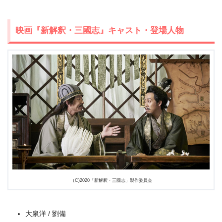
映画『新解釈・三國志』キャスト・登場人物
＼＼31日間無料!!お試し解約もOK／／
今すぐ無料でU-NEXTで見る
（C)2020「新解釈・三國志」製作委員会
大泉洋 / 劉備