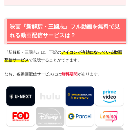
1.
映画『新解釈・三國志』フル動画を無料で見れる動画配
信サービスは？
1.1
映画『新解釈・三國志』の無料視聴はU-NEXTが一番お
映画『新解釈・三國志』フル動画を無料で見
すすめ
れる動画配信サービスは？
1.2
映画『新解釈・三國志』を動画配信＆宅配レンタルで楽
しめるTSUTAYA TVもおすすめ
『新解釈・三國志』は、下記の
アイコンが有効になっている動画
2.
映画『新解釈・三國志』作品情報
配信サービス
で視聴することができます。
2.1
映画『新解釈・三國志』あらすじ
2.2
映画『新解釈・三國志』感想・口コミ
なお、各動画配信サービスには
無料期間
があります。
2.3
映画『新解釈・三國志』キャスト・登場人物
2.4
映画『新解釈・三國志』制作スタッフ
3.
映画『新解釈・三國志』を見たい人におすすめの関連作
品
3.1
『勇者ヨシヒコと魔王の城』（2011年）
3.2
『今日から俺は!!劇場版』（2020年）
3.3
『水曜どうでしょう2020』（2020年）