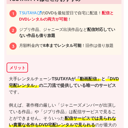
TSUTAYA
のDVDを最短翌日で自宅に配送！
配信と
DVDレンタルの両方が可能
！
ジブリ作品、ジャニーズ出演作品など
配信対応してい
ない作品も借り放題
月額料金内で
8本までレンタル可能
！旧作は借り放題
メリット
出典:
U-NEXT
大手レンタルチェーン
TSUTAYAが
「動画配信」
と
「DVD
宅配レンタル」
の二刀流で提供している唯一のサービス
です。
例えば、著作権の厳しい「ジャニーズメンバーが出演し
ている作品」や「ジブリ作品」は配信サービスで見るこ
＼＼31日間無料!!お試し解約もOK／／
とができません。そういった
配信サービスでは見られな
い貴重な名作もDVD宅配レンタルで見られる
のが最大の
今すぐ無料でU-NEXTで見る