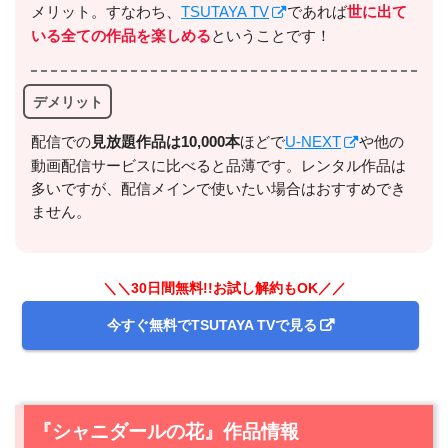
メリット。すなわち、
TSUTAYA TV
であれば
世に出て
いる全ての作品を楽しめる
ということです！
デメリット
配信での
⾒放題作品は10,000本
ほどで
U-NEXT
や他の
動画配信サービスに比べると品薄です。レンタル作品は
多いですが、配信メインで使いたい場合はおすすめでき
出典:
U-NEXTヘルプセンター
ません。
＼＼30日間無料!!お試し解約もOK／／
今すぐ無料でTSUTAYA TVで見る
『シャニダールの花』作品情報