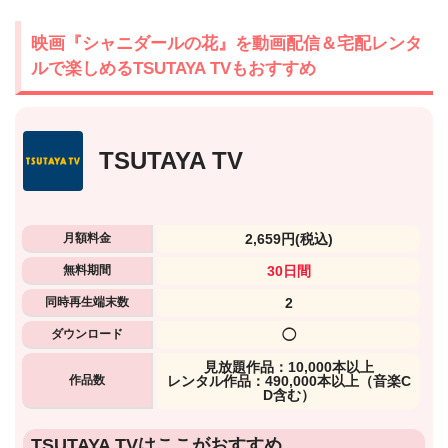
映画『シャニダールの花』を動画配信＆宅配レンタ
ルで楽しめるTSUTAYA TVもおすすめ
TSUTAYA TV
月額料金
2,659円
(税込)
無料期間
30日間
同時再生端末数
2
ダウンロード
◯
⾒放題作品：10,000本以上
作品数
レンタル作品：490,000本以上（音楽C
D含む）
出典:
U-NEXTヘルプセンター
TSUTAYA TVはここがおすすめ