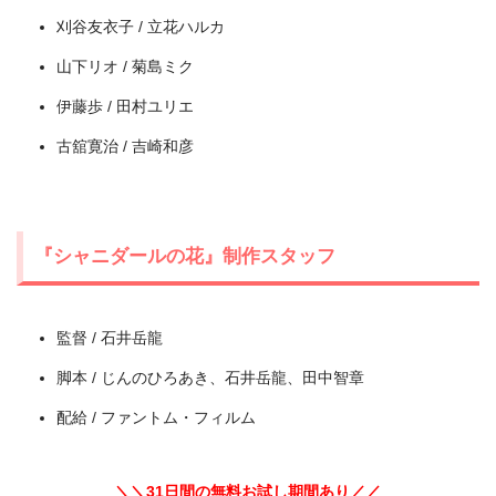
刈谷友衣子 / 立花ハルカ
山下リオ / 菊島ミク
伊藤歩 / 田村ユリエ
古舘寛治 / 吉崎和彦
『シャニダールの花』制作スタッフ
＼＼31日間無料!!お試し解約もOK／／
今すぐ無料でU-NEXTで見る
監督 / 石井岳龍
脚本 / じんのひろあき、石井岳龍、田中智章
配給 / ファントム・フィルム
＼＼31日間の無料お試し期間あり／／