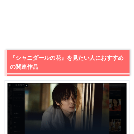
＼＼31日間無料!!お試し解約もOK／／
今すぐ無料でU-NEXTで見る
『シャニダールの花』を見たい人におすすめ
の関連作品
出典:
U-NEXT