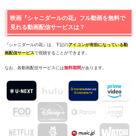
配信サービスは？
1.1
映画『シャニダールの花』の無料視聴はU-NEXTが一番
映画『シャニダールの花』フル動画を無料で
おすすめ
見れる動画配信サービスは？
1.2
映画『シャニダールの花』を動画配信＆宅配レンタルで
楽しめるTSUTAYA TVもおすすめ
『シャニダールの花』は、下記の
アイコンが有効になっている動
2.
『シャニダールの花』作品情報
画配信サービス
で視聴することができます。
2.1
『シャニダールの花』あらすじ
2.2
『シャニダールの花』キャスト・登場人物
なお、各動画配信サービスには
無料期間
があります。
2.3
『シャニダールの花』制作スタッフ
3.
『シャニダールの花』を見たい人におすすめの関連作品
4.
映画『シャニダールの花』の動画はDailymotionや
Pandoraではなく、配信サービスで安全に見よう
5.
映画『シャニダールの花』動画フル無料視聴まとめ