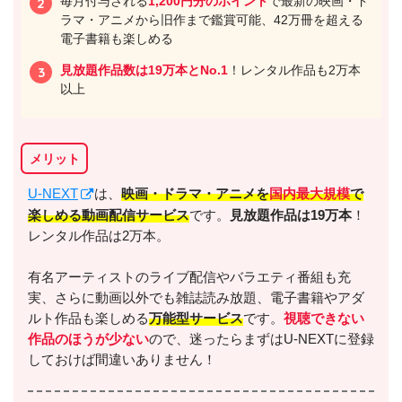
毎月付与される
1,200円分のポイント
で最新の映画・ド
ラマ・アニメから旧作まで鑑賞可能、42万冊を超える
電子書籍も楽しめる
見放題作品数は19万本とNo.1
！レンタル作品も2万本
以上
メリット
U-NEXT
は、
映画・ドラマ・アニメを
国内最大規模
で
楽しめる動画配信サービス
です。
見放題作品は19万本
！
レンタル作品は2万本。
有名アーティストのライブ配信やバラエティ番組も充
実、さらに動画以外でも雑誌読み放題、電子書籍やアダ
ルト作品も楽しめる
万能型サービス
です。
視聴できない
作品のほうが少ない
ので、迷ったらまずはU-NEXTに登録
しておけば間違いありません！