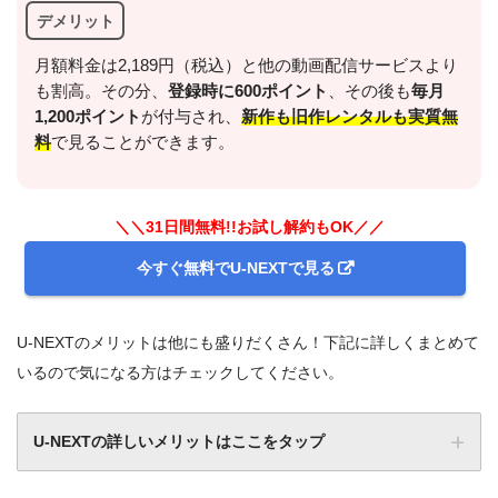
デメリット
月額料金は2,189円（税込）と他の動画配信サービスより
も割高。その分、
登録時に600ポイント
、その後も
毎月
1,200ポイント
が付与され、
新作も旧作レンタルも実質無
料
で見ることができます。
＼＼31日間無料!!お試し解約もOK／／
今すぐ無料でU-NEXTで見る
U-NEXTのメリットは他にも盛りだくさん！下記に詳しくまとめて
いるので気になる方はチェックしてください。
U-NEXTの詳しいメリットはここをタップ