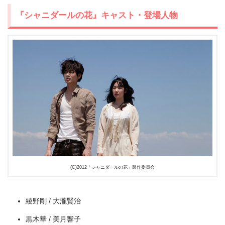
＼＼31日間無料!!お試し解約もOK／／
『シャニダールの花』キャスト・登場人物
今すぐ無料でU-NEXTで見る
(C)2012「シャニダールの花」製作委員会
綾野剛 / 大瀧賢治
出典:
U-NEXT
黒木華 / 美月響子