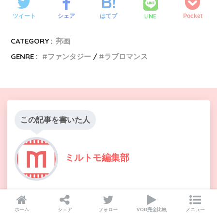
LINE
ツイート
シェア
はてブ
Pocket
CATEGORY :
邦画
GENRE :
ファンタジー
ラブロマンス
この記事を書いた人
ミルトモ編集部
映画、アニメ、ドラマ好きが集まる編集部。 読者がエン
ターテインメントをより楽しめるように概要情報、レビ
ホーム
シェア
フォロー
VOD完全比較
メニュー