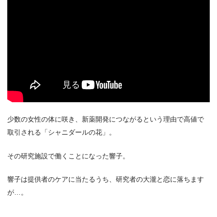
少数の女性の体に咲き、新薬開発につながるという理由で高値で
取引される「シャニダールの花」。
出典:
U-NEXT
その研究施設で働くことになった響子。
響子は提供者のケアに当たるうち、研究者の大瀧と恋に落ちます
が…。