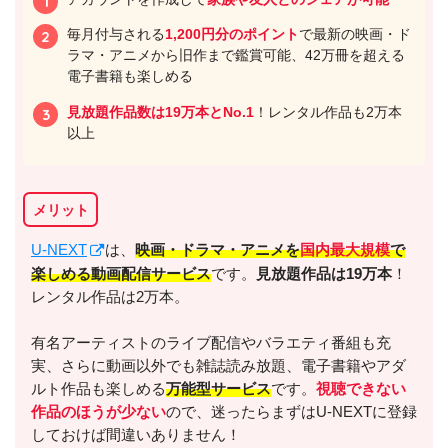
毎月付与される
1,200円分のポイント
で最新の映画・ド
ラマ・アニメから旧作まで鑑賞可能、42万冊を超える
電子書籍も楽しめる
見放題作品数は19万本とNo.1
！レンタル作品も2万本
以上
メリット
U-NEXT
は、
映画・ドラマ・アニメを
国内最大規模
で
楽しめる動画配信サービス
です。
見放題作品は19万本
！
レンタル作品は2万本。
有名アーティストのライブ配信やバラエティ番組も充
実、さらに動画以外でも雑誌読み放題、電子書籍やアダ
ルト作品も楽しめる
万能型サービス
です。
視聴できない
作品のほうが少ない
ので、迷ったらまずはU-NEXTに登録
しておけば間違いありません！