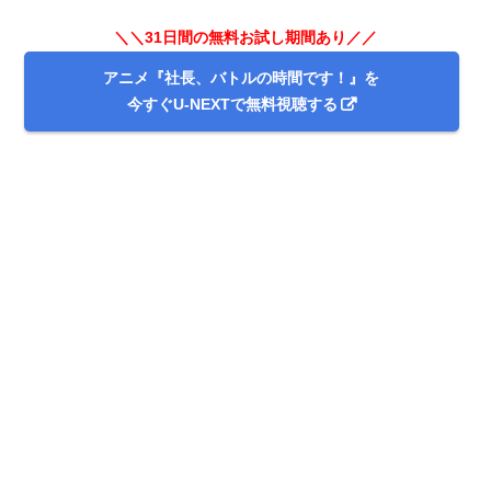
＼＼31日間の無料お試し期間あり／／
アニメ『社長、バトルの時間です！』を
今すぐU-NEXTで無料視聴する
出典:
U-NEXT