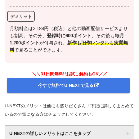
デメリット
月額料金は2,189円（税込）と他の動画配信サービスより
も割高。その分、
登録時に600ポイント
、その後も
毎月
1,200ポイント
が付与され、
新作も旧作レンタルも実質無
料
で見ることができます。
＼＼31日間無料!!お試し解約もOK／／
今すぐ無料でU-NEXTで見る
U-NEXTのメリットは他にも盛りだくさん！下記に詳しくまとめて
いるので気になる方はチェックしてください。
U-NEXTの詳しいメリットはここをタップ