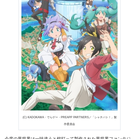
＼＼31日間無料!!お試し解約もOK／／
今すぐ無料でU-NEXTで見る
(C) KADOKAWA・でらゲー・PREAPP PARTNERS／「シャチバト！」製
作委員会
今度の異世界は一味違うと銘打って製作された異世界ファンタジ