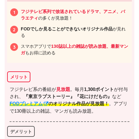
出典:
U-NEXTヘルプセンター
フジテレビ系列で放送されているドラマ、アニメ、バ
ラエティ
の多くが見放題！
FODでしか見ることができないオリジナル作品
が見れ
る
スマホアプリで
130誌以上の雑誌が読み放題、最新マン
ガ
もお得に読める
メリット
フジテレビ系の番組が
見放題
。毎月
1,300ポイント
が付与
出典:
U-NEXT
され、
『東京ラブストーリー』
『花にけだもの』
など
FODプレミアム
のオリジナル作品が見放題！
。アプリ
で130冊以上の雑誌、マンガも読み放題。
デメリット
＼＼31日間無料!!お試し解約もOK／／