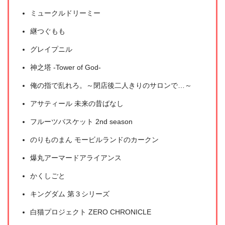
ミュークルドリーミー
継つぐもも
グレイプニル
神之塔 -Tower of God-
俺の指で乱れろ。～閉店後二人きりのサロンで…～
アサティール 未来の昔ばなし
フルーツバスケット 2nd season
出典:
U-NEXT
のりものまん モービルランドのカークン
爆丸アーマードアライアンス
かくしごと
キングダム 第３シリーズ
白猫プロジェクト ZERO CHRONICLE