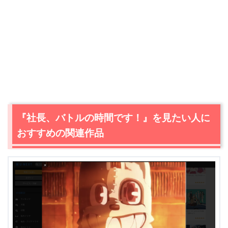
＼＼31日間無料!!お試し解約もOK／／
今すぐ無料でU-NEXTで見る
『社長、バトルの時間です！』を見たい人に
おすすめの関連作品
出典:
U-NEXT