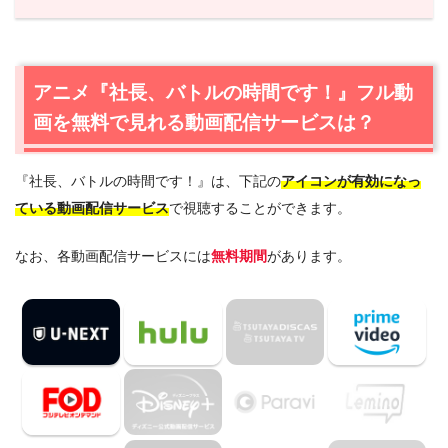
1.
アニメ『社長、バトルの時間です！』フル動画を無料で
見れる動画配信サービスは？
1.1
アニメ『社長、バトルの時間です！』の無料視聴はU-
アニメ『社長、バトルの時間です！』フル動
NEXTが一番おすすめ
画を無料で見れる動画配信サービスは？
1.2
アニメ『社長、バトルの時間です！』の無料視聴はフジ
テレビ公式のFODプレミアムもおすすめ
『社長、バトルの時間です！』は、下記の
アイコンが有効になっ
2.
『社長、バトルの時間です！』作品情報
ている動画配信サービス
で視聴することができます。
2.1
『社長、バトルの時間です！』あらすじ
2.2
『社長、バトルの時間です！』キャスト・登場人物
なお、各動画配信サービスには
無料期間
があります。
2.3
『社長、バトルの時間です！』制作スタッフ
3.
『社長、バトルの時間です！』を見たい人におすすめの
関連作品
4.
アニメ『社長、バトルの時間です！』の動画は
DailymotionやPandoraではなく、配信サービスで安全に
見よう