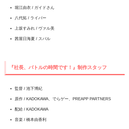
出典:
U-NEXT
堀江由衣 / ガイドさん
八代拓 / ライバー
上坂すみれ / ヴァル美
茜屋日海夏 / スバル
『社長、バトルの時間です！』制作スタッフ
＼＼31日間無料!!お試し解約もOK／／
監督 / 池下博紀
今すぐ無料でU-NEXTで見る
原作 / KADOKAWA、でらゲー、PREAPP PARTNERS
配給 / KADOKAWA
音楽 / 橋本由香利