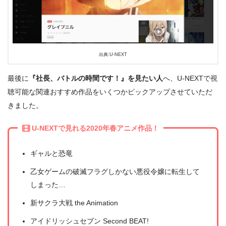
出典:U-NEXT
最後に
『社長、バトルの時間です！』を見たい人
へ、U-NEXTで視
聴可能な関連おすすめ作品をいくつかピックアップさせていただ
きました。
U-NEXTで見れる2020年春アニメ作品！
＼＼31日間無料!!お試し解約もOK／／
ギャルと恐竜
今すぐ無料でU-NEXTで見る
乙女ゲームの破滅フラグしかない悪役令嬢に転生して
しまった…
新サクラ大戦 the Animation
アイドリッシュセブン Second BEAT!