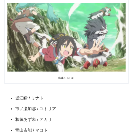
＼＼31日間無料!!お試し解約もOK／／
今すぐ無料でU-NEXTで見る
出典:U-NEXT
堀江瞬 / ミナト
市ノ瀬加那 / ユトリア
和氣あず未 / アカリ
青山吉能 / マコト