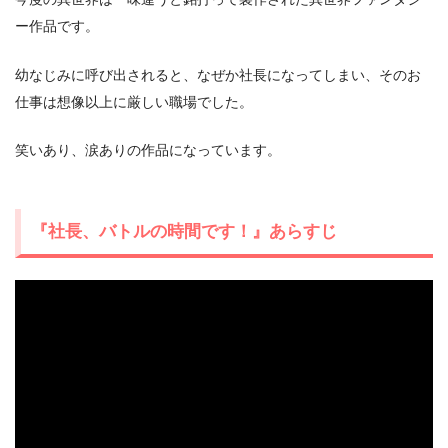
ー作品です。
幼なじみに呼び出されると、なぜか社長になってしまい、そのお
出典:
U-NEXT
仕事は想像以上に厳しい職場でした。
笑いあり、涙ありの作品になっています。
『社長、バトルの時間です！』あらすじ