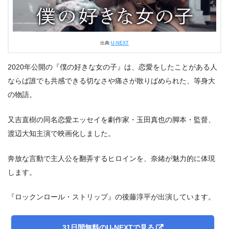
出典:
U-NEXT
2020年公開の『僕の好きな女の子』は、恋愛をしたことがある人
ならば誰でも共感できる切なさや痛さが散りばめられた、等身大
の物語。
又吉直樹の同名恋愛エッセイを劇作家・玉田真也の脚本・監督、
渡辺大知主演で映画化しました。
奔放な言動で主人公を翻弄するヒロインを、奈緒が魅力的に体現
します。
『ロックンロール・ストリップ』の後藤淳平が出演しています。
31日間無料のU-NEXTで見る