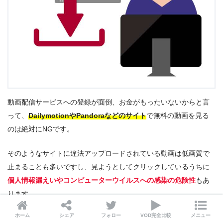
動画配信サービスへの登録が面倒、お金がもったいないからと言
って、
DailymotionやPandoraなどのサイト
で無料の動画を見る
のは絶対にNGです。
そのようなサイトに違法アップロードされている動画は低画質で
止まることも多いですし、見ようとしてクリックしているうちに
個人情報漏えいやコンピューターウイルスへの感染の危険性
もあ
ります。
ホーム
シェア
フォロー
VOD完全比較
メニュー
何より、違法サイトで無料動画を見るのは
法律で禁じられてお