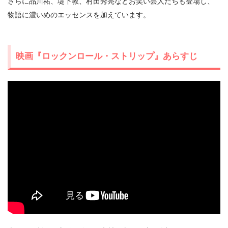
さらに品川祐、堤下敦、村田秀亮などお笑い芸人たちも登場し、
物語に濃いめのエッセンスを加えています。
映画『ロックンロール・ストリップ』あらすじ
出典:
U-NEXT
＼＼31日間無料!!お試し解約もOK／／