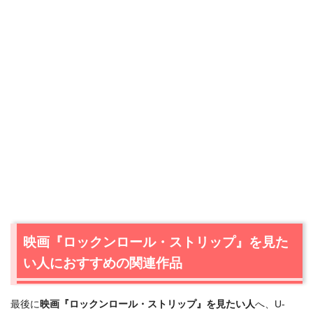
映画『ロックンロール・ストリップ』を見た
い人におすすめの関連作品
最後に
映画『ロックンロール・ストリップ』を見たい人
へ、U-