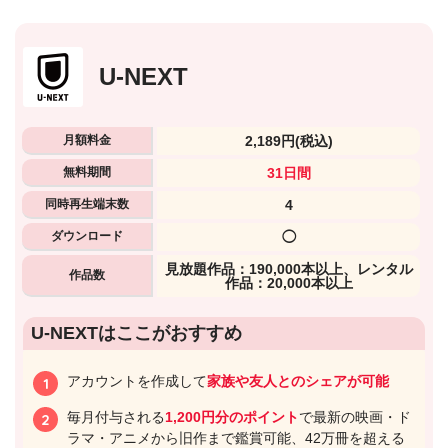
U-NEXT
月額料金
2,189円
(税込)
無料期間
31日間
同時再生端末数
4
ダウンロード
◯
⾒放題作品：190,000本以上、レンタル
作品数
作品：20,000本以上
U-NEXTはここがおすすめ
アカウントを作成して
家族や友人とのシェアが可能
毎月付与される
1,200円分のポイント
で最新の映画・ド
ラマ・アニメから旧作まで鑑賞可能、42万冊を超える