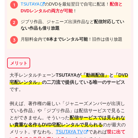
TSUTAYA
のDVDを最短翌日で自宅に配送！
配信と
DVDレンタルの両方が可能
！
ジブリ作品、ジャニーズ出演作品など
配信対応してい
ない作品も借り放題
月額料金内で
8本までレンタル可能
！旧作は借り放題
メリット
出典:
U-NEXT
大手レンタルチェーン
TSUTAYAが
「動画配信」
と
「DVD
宅配レンタル」
の二刀流で提供している唯一のサービス
です。
例えば、著作権の厳しい「ジャニーズメンバーが出演し
ている作品」や「ジブリ作品」は配信サービスで見るこ
＼＼31日間無料!!お試し解約もOK／／
とができません。そういった
配信サービスでは見られな
い貴重な名作もDVD宅配レンタルで見られる
のが最大の
今すぐ無料でU-NEXTで見る
メリット。すなわち、
TSUTAYA TV
であれば
世に出て