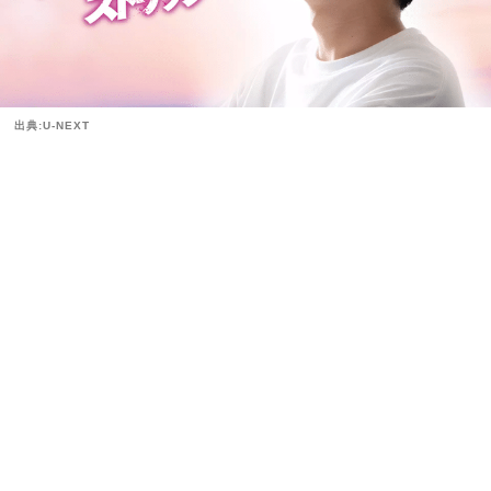
出典:U-NEXT