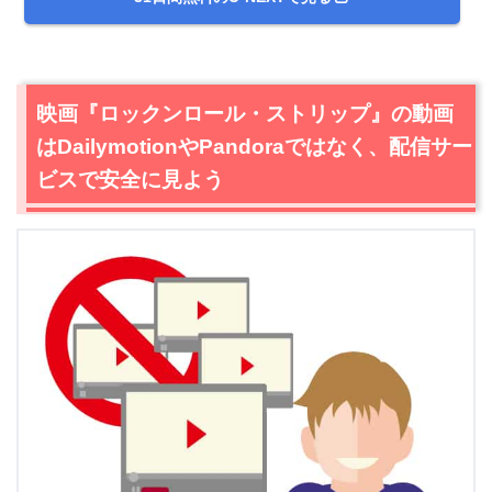
映画『ロックンロール・ストリップ』の動画
はDailymotionやPandoraではなく、配信サー
ビスで安全に見よう