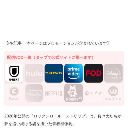
【PR記事 本ページはプロモーションが含まれています】
配信VOD一覧（タップで公式サイトに飛べます）
2020年公開の『ロックンロール・ストリップ』は、負け犬たちが
夢を追い続ける姿を描いた青春群像劇。