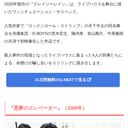
2020年製作の『クレイジーレイン』は、ライブハウスを舞台に描
いたワンシチュエーション・サスペンス。
人気作家で『ロックンロール・ストリップ』の木下半太の同名舞
台を俳優集団・D-BOYSの荒木宏文、陳内将、前山剛久、中尾暢樹
の共演で初映像化した作品です。
殺人事件の現場となったライブハウスに集まった4人の刑事たちに
よる、命懸けの騙し合いをスリリングに描き出します。
31日間無料のU-NEXTで見る
『悪夢のエレベーター』（2009年）