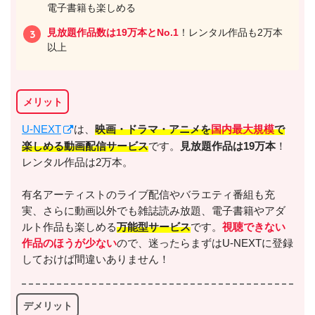
電子書籍も楽しめる
見放題作品数は19万本とNo.1
！レンタル作品も2万本
以上
メリット
U-NEXT
は、
映画・ドラマ・アニメを
国内最大規模
で
楽しめる動画配信サービス
です。
見放題作品は19万本
！
レンタル作品は2万本。
有名アーティストのライブ配信やバラエティ番組も充
実、さらに動画以外でも雑誌読み放題、電子書籍やアダ
ルト作品も楽しめる
万能型サービス
です。
視聴できない
作品のほうが少ない
ので、迷ったらまずはU-NEXTに登録
しておけば間違いありません！
デメリット