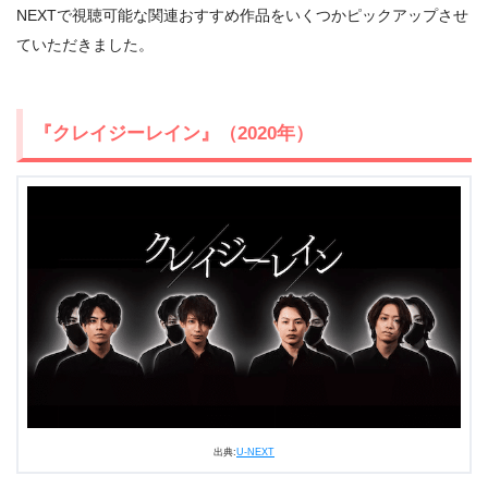
NEXTで視聴可能な関連おすすめ作品をいくつかピックアップさせ
ていただきました。
『クレイジーレイン』（2020年）
出典:
U-NEXT