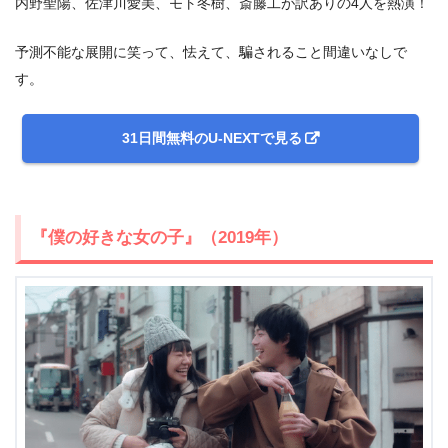
内野聖陽、佐津川愛美、モト冬樹、斎藤工が訳ありの4人を熱演！
予測不能な展開に笑って、怯えて、騙されること間違いなしで
す。
31日間無料のU-NEXTで見る
『僕の好きな女の子』（2019年）