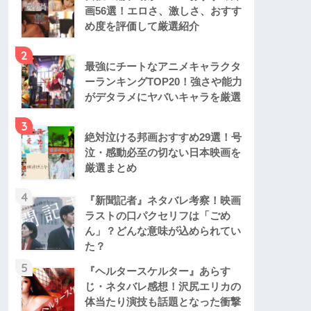
画56選！エロさ、激しさ、おすす
め度を評価して厳選紹介
2
最強にチートなアニメキャラクタ
ーランキングTOP20！強さや能力
がデタラメにヤバいキャラを厳選
3
絶対泣ける邦画おすすめ29選！号
泣・感動必至の切ない日本映画を
厳選まとめ
4
『新聞記者』ネタバレ考察！映画
ラストの口パクセリフは「ごめ
ん」？どんな意味が込められてい
た？
5
『ヘルタースケルター』あらす
じ・ネタバレ感想！沢尻エリカの
体当たり演技も話題となった衝撃