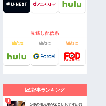
見逃し配信系
記事ランキング
1
女優の濡れ場がエロいおすすめ邦