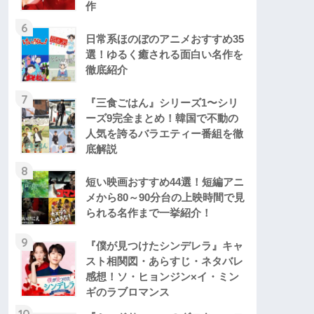
作
6
日常系ほのぼのアニメおすすめ35
選！ゆるく癒される面白い名作を
徹底紹介
7
『三食ごはん』シリーズ1〜シリ
ーズ9完全まとめ！韓国で不動の
人気を誇るバラエティー番組を徹
底解説
8
短い映画おすすめ44選！短編アニ
メから80～90分台の上映時間で見
られる名作まで一挙紹介！
9
『僕が見つけたシンデレラ』キャ
スト相関図・あらすじ・ネタバレ
感想！ソ・ヒョンジン×イ・ミン
ギのラブロマンス
10