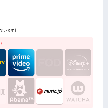
ています】
す）