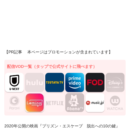
【PR記事 本ページはプロモーションが含まれています】
配信VOD一覧（タップで公式サイトに飛べます）
2020年公開の映画『プリズン・エスケープ 脱出への10の鍵』