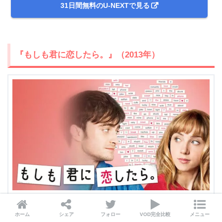
31日間無料のU-NEXTで見る
『もしも君に恋したら。』（2013年）
出典:U-NEXT
ホーム
シェア
フォロー
VOD完全比較
メニュー