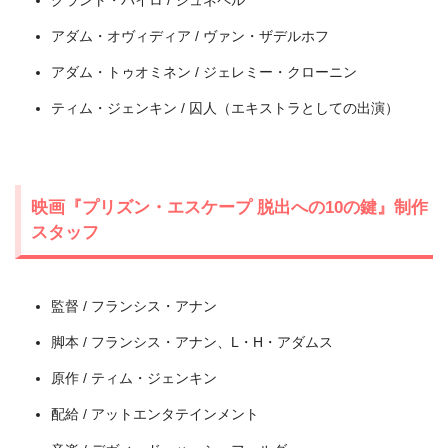
アダム・オヴィディア / ヴァン・ザデルホフ
アダム・トゥオミネン / ジェレミー・クローニン
ティム・ジェンキン / 囚人（エキストラとしての出演）
映画『プリズン・エスケープ 脱出への10の鍵』制作
スタッフ
＼＼31日間無料!!お試し解約もOK／／
今すぐ無料でU-NEXTで見る
監督 / フランシス・アナン
脚本 / フランシス・アナン、L・H・アダムス
原作 / ティム・ジェンキン
配給 / アットエンタテインメント