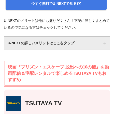
今すぐ無料でU-NEXTで見る
U-NEXTのメリットは他にも盛りだくさん！下記に詳しくまとめて
いるので気になる方はチェックしてください。
U-NEXTの詳しいメリットはここをタップ
映画『プリズン・エスケープ 脱出への10の鍵』を動
画配信＆宅配レンタルで楽しめるTSUTAYA TVもお
すすめ
TSUTAYA TV