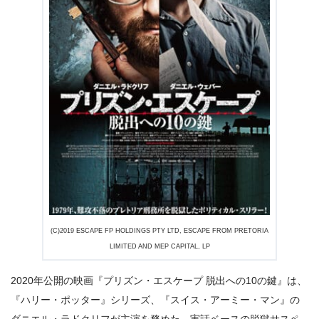
出典:
U-NEXT
(C)2019 ESCAPE FP HOLDINGS PTY LTD, ESCAPE FROM PRETORIA
LIMITED AND MEP CAPITAL, LP
2020年公開の映画『プリズン・エスケープ 脱出への10の鍵』は、
『ハリー・ポッター』シリーズ、『スイス・アーミー・マン』の
ダニエル・ラドクリフが主演を務めた、実話ベースの脱獄サスペ