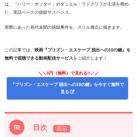
は、『ハリー・ポッター』のダニエル・ラドクリフが主演を務め
た、実話ベースの脱獄サスペンス。
実際にあった前代未聞の脱獄事件を、スリル満点に描きます。
この記事では、
映画『プリズン・エスケープ 脱出への10の鍵』を
無料で視聴できる動画配信サービス
をご紹介します！
＼＼0円（無料）で見れる!!／／
『プリズン・エスケープ 脱出への10の鍵』を今すぐ無料で
見る
目次