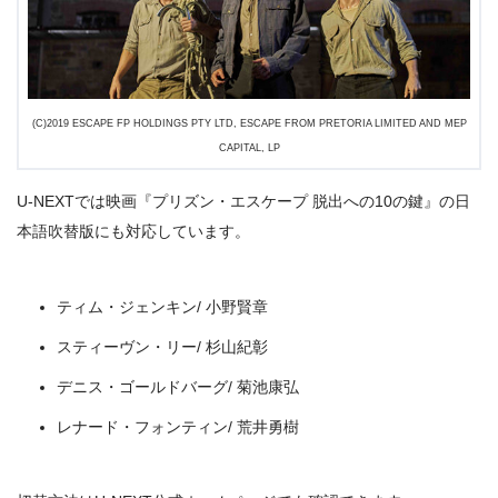
＼＼31日間無料!!お試し解約もOK／／
今すぐ無料でU-NEXTで見る
(C)2019 ESCAPE FP HOLDINGS PTY LTD, ESCAPE FROM PRETORIA LIMITED AND MEP
CAPITAL, LP
U-NEXTでは映画『プリズン・エスケープ 脱出への10の鍵』の日
本語吹替版にも対応しています。
ティム・ジェンキン/ 小野賢章
スティーヴン・リー/ 杉山紀彰
デニス・ゴールドバーグ/ 菊池康弘
レナード・フォンティン/ 荒井勇樹