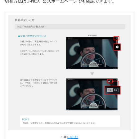
切替方法はU-NEXT公式ホームページでも確認できます。
出典:
U-NEXT
＼＼31日間無料!!お試し解約もOK／／
今すぐ無料でU-NEXTで見る
出典:
U-NEXT