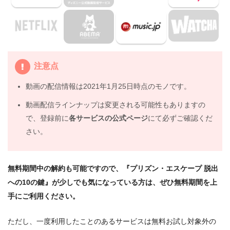
3.
映画『プリズン・エスケープ 脱出への10の鍵』を見たい
人におすすめの関連作品
3.1
『ハリー・ポッターと賢者の石』（2001年）
3.2
『スイス・アーミー・マン』（2017年）
3.3
『もしも君に恋したら。』（2013年）
注意点
4.
映画『プリズン・エスケープ 脱出への10の鍵』の動画
動画の配信情報は2021年1月25日時点のモノです。
はDailymotionやPandoraではなく、配信サービスで安全
動画配信ラインナップは変更される可能性もありますの
に見よう
で、登録前に
各サービスの公式ページ
にて必ずご確認くだ
5.
映画『プリズン・エスケープ 脱出への10の鍵』動画フル
さい。
無料視聴まとめ
無料期間中の解約も可能ですので、『プリズン・エスケープ 脱出
への10の鍵』が少しでも気になっている方は、ぜひ無料期間を上
手にご利用ください。
ただし、一度利用したことのあるサービスは無料お試し対象外の