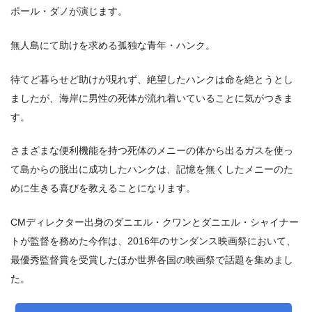
ポール・ダノが演じます。
無人島にて助けを求める孤独な青年・ハンク。
待てど暮らせど助けが現れず、絶望したハンクは命を絶とうとし
ましたが、海岸に男性の死体が流れ着いていることに気がつきま
す。
さまざまな便利機能を持つ死体のメニーの体から出るガスを使っ
て島からの脱出に成功したハンクは、記憶を無くしたメニーのた
めに生きる喜びを教えることになります。
CMディレクター出身のダニエル・クワンとダニエル・シャイナー
トが監督を務めた今作は、2016年のサンダンス映画祭において、
最優秀監督賞を受賞したほか世界各国の映画祭で話題を集めまし
た。