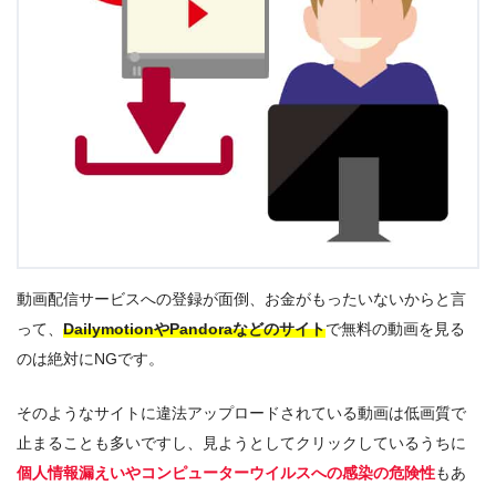
動画配信サービスへの登録が面倒、お金がもったいないからと言
って、
DailymotionやPandoraなどのサイト
で無料の動画を見る
のは絶対にNGです。
そのようなサイトに違法アップロードされている動画は低画質で
止まることも多いですし、見ようとしてクリックしているうちに
個人情報漏えいやコンピューターウイルスへの感染の危険性
もあ