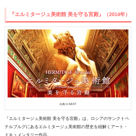
『エルミタージュ美術館 美を守る宮殿』（2014年）
出典:
U-NEXT
出典:U-NEXT
『エルミタージュ美術館 美を守る宮殿』は、ロシアのサンクトペ
＼＼31日間無料!!お試し解約もOK／／
テルブルグにあるエルミタージュ美術館の歴史を紐解くアート・
今すぐ無料でU-NEXTで見る
ドキュメンタリー作品。