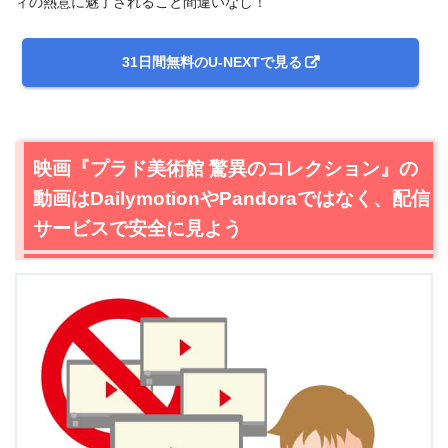
ィの熱意に魅了されること間違いなし！
31日間無料のU-NEXTで見る
映画『プラド美術館 驚異のコレクション』の
動画はDailymotionやPandoraではなく、配信
サービスで安全に見よう