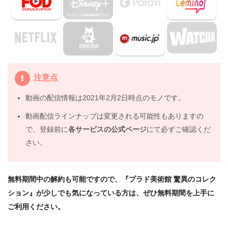
3.1
『エルミタージュ美術館 美を守る宮殿』（2014年）
3.2
『≒草間彌生 わたし大好き』（2007年）
3.3
『創造と神秘のサグラダファミリア』（2012年）
4.
映画『プラド美術館 驚異のコレクション』の動画は
DailymotionやPandoraではなく、配信サービスで安全に
注意点
見よう
動画の配信情報は2021年2月2日時点のモノです。
5.
映画『プラド美術館 驚異のコレクション』動画フル無料
視聴まとめ
動画配信ラインナップは変更される可能性もありますの
で、登録前に
各サービスの公式ページ
にて必ずご確認くだ
さい。
無料期間中の解約も可能ですので、『プラド美術館 驚異のコレク
ション』が少しでも気になっている方は、ぜひ無料期間を上手に
ご利用ください。