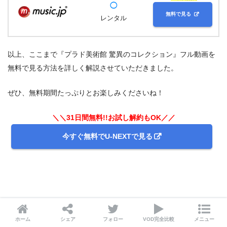
◯
無料で見る
レンタル
以上、ここまで『プラド美術館 驚異のコレクション』フル動画を
無料で見る方法を詳しく解説させていただきました。
ぜひ、無料期間たっぷりとお楽しみくださいね！
＼＼31日間無料!!お試し解約もOK／／
今すぐ無料でU-NEXTで見る
ホーム
シェア
フォロー
VOD完全比較
メニュー