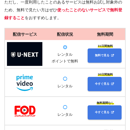
ただし、一度利用したことのあるサービスは無料お試し対象外の
ため、無料で見たい方はぜひ
使ったことのないサービスで無料登
録すること
をおすすめします。
配信サービス
配信状況
無料期間
31日間無料
◎
レンタル
無料で見る
ポイントで無料
30日間無料
◯
今すぐ見る
レンタル
無料期間なし
◯
今すぐ見る
レンタル