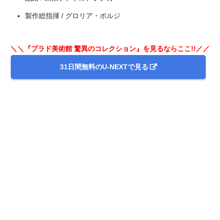
今すぐ無料でU-NEXTで見る
製作総指揮 / グロリア・ボルジ
＼＼『プラド美術館 驚異のコレクション』を見るならここ!!／／
31日間無料のU-NEXTで見る
出典:
U-NEXT