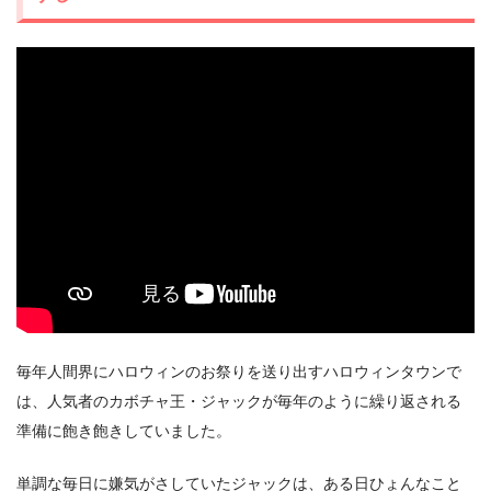
出典:
U-NEXT
＼＼31日間無料!!お試し解約もOK／／
今すぐ無料でU-NEXTで見る
毎年人間界にハロウィンのお祭りを送り出すハロウィンタウンで
は、人気者のカボチャ王・ジャックが毎年のように繰り返される
準備に飽き飽きしていました。
単調な毎日に嫌気がさしていたジャックは、ある日ひょんなこと