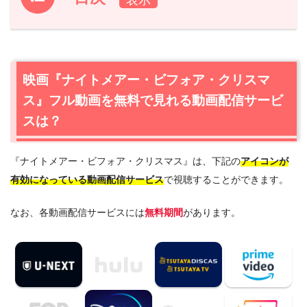
1.
映画『ナイトメアー・ビフォア・クリスマス』フル動画
を無料で見れる動画配信サービスは？
1.1
映画『ナイトメアー・ビフォア・クリスマス』の無料視
映画『ナイトメアー・ビフォア・クリスマ
聴はU-NEXTが一番おすすめ
ス』フル動画を無料で見れる動画配信サービ
1.2
映画『ナイトメアー・ビフォア・クリスマス』の視聴は
ディズニー公式のディズニープラスもおすすめ
スは？
2.
映画『ナイトメアー・ビフォア・クリスマス』作品情報
『ナイトメアー・ビフォア・クリスマス』は、下記の
アイコンが
2.1
映画『ナイトメアー・ビフォア・クリスマス』あらすじ
有効になっている動画配信サービス
で視聴することができます。
2.2
映画『ナイトメアー・ビフォア・クリスマス』キャス
ト・登場人物
なお、各動画配信サービスには
無料期間
があります。
2.3
映画『ナイトメアー・ビフォア・クリスマス』制作ス
タッフ
2.4
映画『ナイトメアー・ビフォア・クリスマス』は日本
語吹替版も楽しめる
3.
映画『ナイトメアー・ビフォア・クリスマス』を見たい