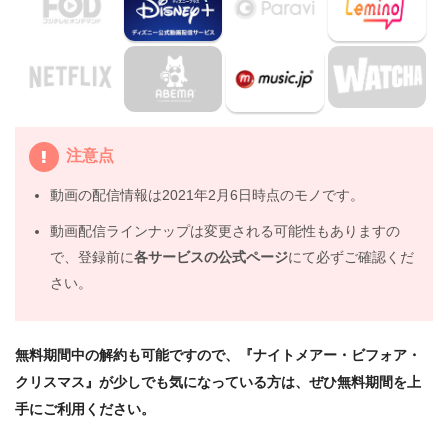
人におすすめの関連作品
3.1
『チャーリーとチョコレート工場』
3.2
『ティム・バートンのコープスブライド』
3.3
『ビートルジュース』
4.
映画『ナイトメアー・ビフォア・クリスマス』の動画は
注意点
DailymotionやPandoraではなく、配信サービスで安全に
見よう
動画の配信情報は2021年2月6日時点のモノです。
5.
映画『ナイトメアー・ビフォア・クリスマス』動画フル
動画配信ラインナップは変更される可能性もありますの
無料視聴まとめ
で、登録前に
各サービスの公式ページ
にて必ずご確認くだ
さい。
無料期間中の解約も可能ですので、『ナイトメアー・ビフォア・
クリスマス』が少しでも気になっている方は、ぜひ無料期間を上
手にご利用ください。