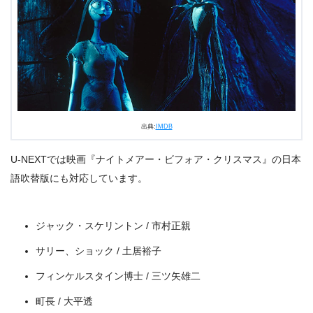
＼＼31日間無料!!お試し解約もOK／／
今すぐ無料でU-NEXTで見る
出典:
IMDB
U-NEXTでは映画『ナイトメアー・ビフォア・クリスマス』の日本
語吹替版にも対応しています。
ジャック・スケリントン / 市村正親
サリー、ショック / 土居裕子
フィンケルスタイン博士 / 三ツ矢雄二
町長 / 大平透