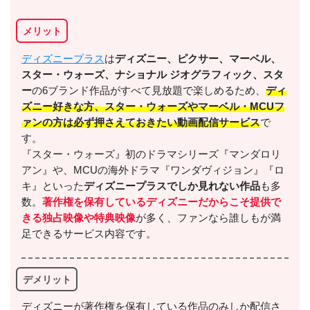
メリット
出典:
U-NEXT
ディズニープラス
は
ディズニー、ピクサー、マーベル、
スター・ウォーズ、ナショナル ジオグラフィック、スタ
ー
の6ブランド作品がすべて見放題で楽しめるため、
ディ
ズニー好きな方、スター・ウォーズやマーベル・MCUフ
ァンの方は必ず押さえておきたい動画配信サービス
で
す。
＼＼31日間無料!!お試し解約もOK／／
『スター・ウォーズ』初のドラマシリーズ『マンダロリ
アン』や、MCUの海外ドラマ『ワンダヴィジョン』『ロ
今すぐ無料でU-NEXTで見る
キ』といった
ディズニープラスでしか見れない作品
も多
数。
著作権を保有しているディズニーだからこそ提供で
きる独占映像や特典映像
が多く、ファンなら誰しもが満
足できるサービス内容です。
デメリット
ディズニーが著作権を保有している作品のみしか配信さ
出典:
U-NEXTヘルプセンター