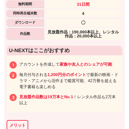
無料期間
31日間
同時再生端末数
4
ダウンロード
◯
⾒放題作品：190,000本以上、レンタル
作品数
作品：20,000本以上
U-NEXTはここがおすすめ
アカウントを作成して
家族や友人とのシェアが可能
毎月付与される
1,200円分のポイント
で最新の映画・ド
ラマ・アニメから旧作まで鑑賞可能、42万冊を超える
電子書籍も楽しめる
見放題作品数は19万本とNo.1
！レンタル作品も2万本
以上
メリット