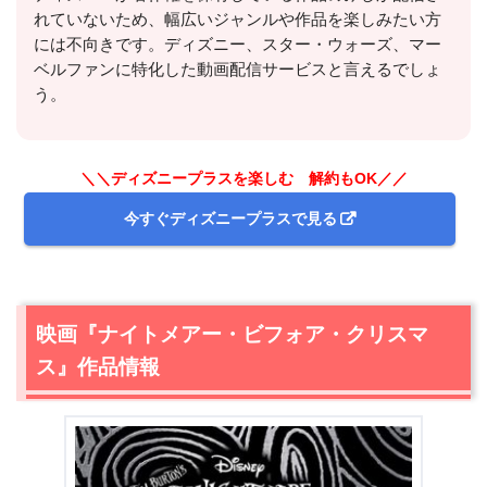
れていないため、幅広いジャンルや作品を楽しみたい方
には不向きです。ディズニー、スター・ウォーズ、マー
ベルファンに特化した動画配信サービスと言えるでしょ
う。
＼＼ディズニープラスを楽しむ 解約もOK／／
今すぐディズニープラスで見る
＼＼31日間無料!!お試し解約もOK／／
映画『ナイトメアー・ビフォア・クリスマ
今すぐ無料でU-NEXTで見る
ス』作品情報