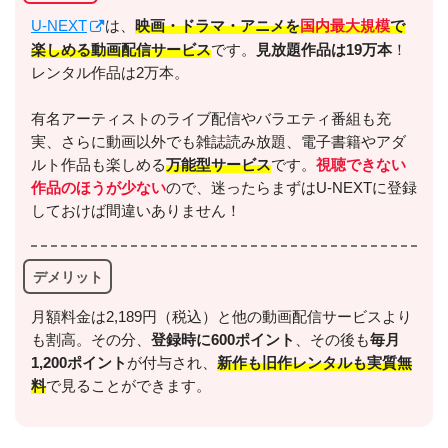
U-NEXT
は、
映画・ドラマ・アニメを
国内最大規模
で
楽しめる動画配信サービス
です。
見放題作品は19万本
！
レンタル作品は2万本。
有名アーティストのライブ配信やバラエティ番組も充
実、さらに動画以外でも雑誌読み放題、電子書籍やアダ
ルト作品も楽しめる
万能型サービス
です。
視聴できない
作品のほうが少ない
ので、迷ったらまずはU-NEXTに登録
しておけば間違いありません！
デメリット
月額料金は2,189円（税込）と他の動画配信サービスより
も割高。その分、
登録時に600ポイント
、その後も
毎月
1,200ポイント
が付与され、
新作も旧作レンタルも実質無
料
で見ることができます。