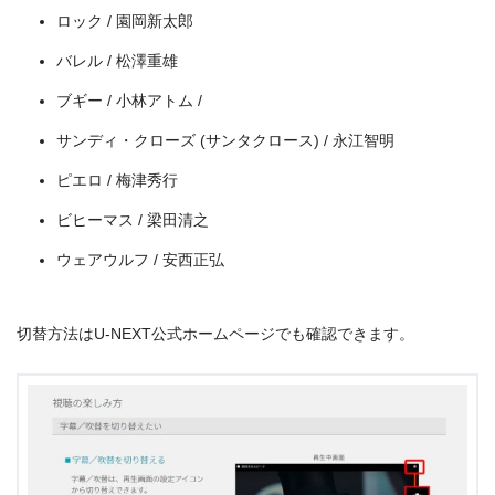
ロック / 園岡新太郎
出典:
U-NEXT
バレル / 松澤重雄
ブギー / 小林アトム /
サンディ・クローズ (サンタクロース) / 永江智明
ピエロ / 梅津秀行
ビヒーマス / 梁田清之
ウェアウルフ / 安西正弘
切替方法はU-NEXT公式ホームページでも確認できます。
＼＼31日間無料!!お試し解約もOK／／
今すぐ無料でU-NEXTで見る