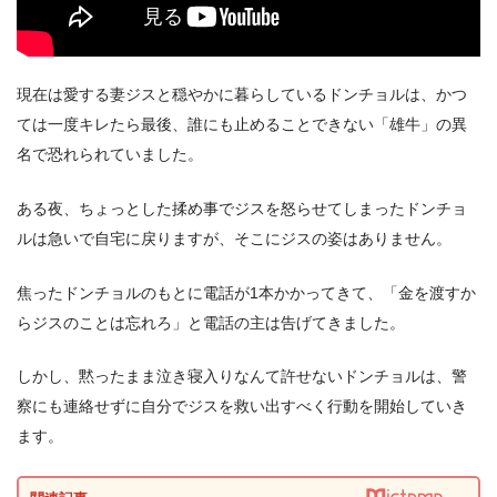
現在は愛する妻ジスと穏やかに暮らしているドンチョルは、かつ
ては一度キレたら最後、誰にも止めることできない「雄牛」の異
名で恐れられていました。
出典:
U-NEXT
ある夜、ちょっとした揉め事でジスを怒らせてしまったドンチョ
ルは急いで自宅に戻りますが、そこにジスの姿はありません。
焦ったドンチョルのもとに電話が1本かかってきて、「金を渡すか
らジスのことは忘れろ」と電話の主は告げてきました。
しかし、黙ったまま泣き寝入りなんて許せないドンチョルは、警
＼＼31日間無料!!お試し解約もOK／／
察にも連絡せずに自分でジスを救い出すべく行動を開始していき
今すぐ無料でU-NEXTで見る
ます。