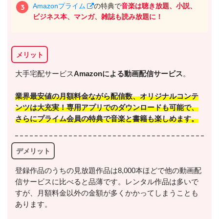
Amazonプライム
の特典で
音楽は聴き放題、小説、
ビジネス本、マンガ、雑誌も読み放題に！
メリット
出典:
U-NEXT
大手宅配サービス
Amazonによる動画配信サービス
。
業界最安値の月額料金
ながら配信数、オリジナルコンテ
ンツは大充実！専用アプリでのダウンロードも可能で、
さらに
プライム会員の特典で音楽と書籍も楽しめます
。
＼＼31日間無料!!お試し解約もOK／／
デメリット
今すぐ無料でU-NEXTで見る
登録作品のうちの見放題作品は8,000本ほどで他の動画配
信サービスに比べると品薄です。レンタル作品は多いで
すが、月額料金以外の金額が多くかかってしまうことも
あります。