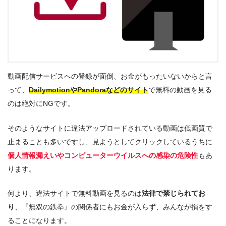
動画配信サービスへの登録が面倒、お金がもったいないからと言
って、
DailymotionやPandoraなどのサイト
で無料の動画を見る
のは絶対にNGです。
そのようなサイトに違法アップロードされている動画は低画質で
止まることも多いですし、見ようとしてクリックしているうちに
個人情報漏えいやコンピューターウイルスへの感染の危険性
もあ
ります。
何より、違法サイトで無料動画を見るのは
法律で禁じられてお
り
、『無双の鉄拳』の関係者にもお金が入らず、みんなが損をす
ることになります。