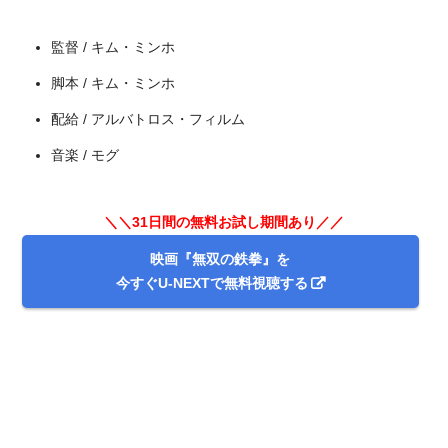
監督 / キム・ミンホ
脚本 / キム・ミンホ
出典:
U-NEXT
配給 / アルバトロス・フィルム
音楽 / モグ
＼＼31日間の無料お試し期間あり／／
映画『無双の鉄拳』を
今すぐU-NEXTで無料視聴する
＼＼31日間無料!!お試し解約もOK／／
今すぐ無料でU-NEXTで見る