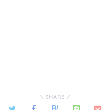
SHARE