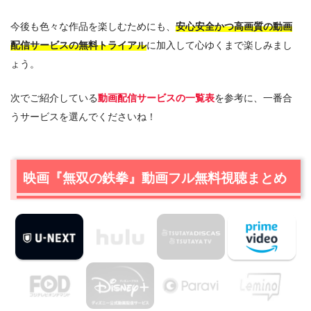
今後も色々な作品を楽しむためにも、
安心安全かつ高画質の動画
配信サービスの無料トライアル
に加入して心ゆくまで楽しみまし
ょう。
次でご紹介している
動画配信サービスの一覧表
を参考に、一番合
うサービスを選んでくださいね！
映画『無双の鉄拳』動画フル無料視聴まとめ