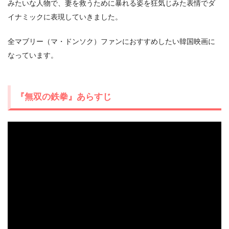
みたいな人物で、妻を救うために暴れる姿を狂気じみた表情でダ
イナミックに表現していきました。
全マブリー（マ・ドンソク）ファンにおすすめしたい韓国映画に
なっています。
『無双の鉄拳』あらすじ