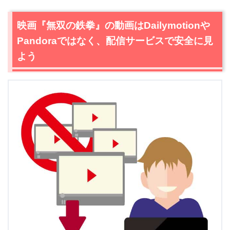
映画『無双の鉄拳』の動画はDailymotionや
Pandoraではなく、配信サービスで安全に見
よう