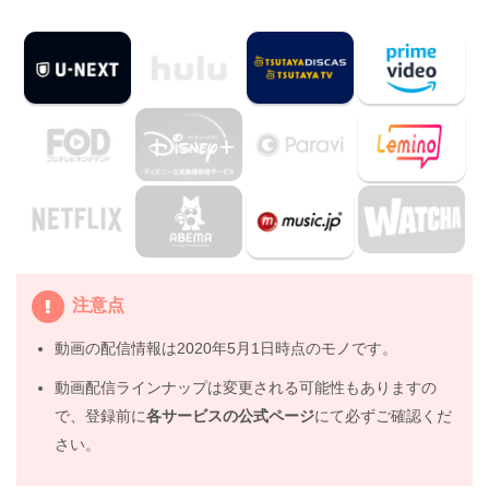
ト・登場人物
2.3
『ミッション:インポッシブル/フォールアウト』制作ス
タッフ
2.4
『ミッション:インポッシブル/フォールアウト』は日本
語吹替版も楽しめる
3.
『ミッション:インポッシブル/フォールアウト』を見た
い人におすすめの関連作品
4.
映画『ミッション:インポッシブル/フォールアウト』の
動画はDailymotionやPandoraではなく、配信サービスで
安全に見よう
注意点
5.
映画『ミッション:インポッシブル/フォールアウト』動
動画の配信情報は2020年5月1日時点のモノです。
画フル無料視聴まとめ
動画配信ラインナップは変更される可能性もありますの
で、登録前に
各サービスの公式ページ
にて必ずご確認くだ
さい。