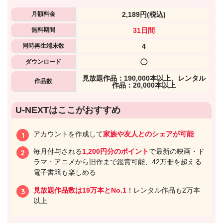
月額料金
2,189円
(税込)
無料期間
31日間
同時再生端末数
4
ダウンロード
◯
⾒放題作品：190,000本以上、レンタル
作品数
作品：20,000本以上
U-NEXTはここがおすすめ
アカウントを作成して
家族や友人とのシェアが可能
毎月付与される
1,200円分のポイント
で最新の映画・ド
ラマ・アニメから旧作まで鑑賞可能、42万冊を超える
電子書籍も楽しめる
見放題作品数は19万本とNo.1
！レンタル作品も2万本
以上