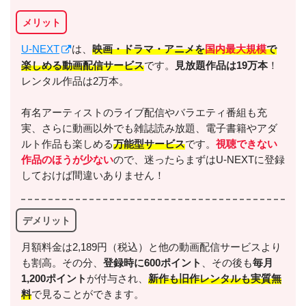
メリット
U-NEXT
は、
映画・ドラマ・アニメを
国内最大規模
で
楽しめる動画配信サービス
です。
見放題作品は19万本
！
レンタル作品は2万本。
有名アーティストのライブ配信やバラエティ番組も充
実、さらに動画以外でも雑誌読み放題、電子書籍やアダ
ルト作品も楽しめる
万能型サービス
です。
視聴できない
作品のほうが少ない
ので、迷ったらまずはU-NEXTに登録
しておけば間違いありません！
デメリット
月額料金は2,189円（税込）と他の動画配信サービスより
も割高。その分、
登録時に600ポイント
、その後も
毎月
1,200ポイント
が付与され、
新作も旧作レンタルも実質無
料
で見ることができます。