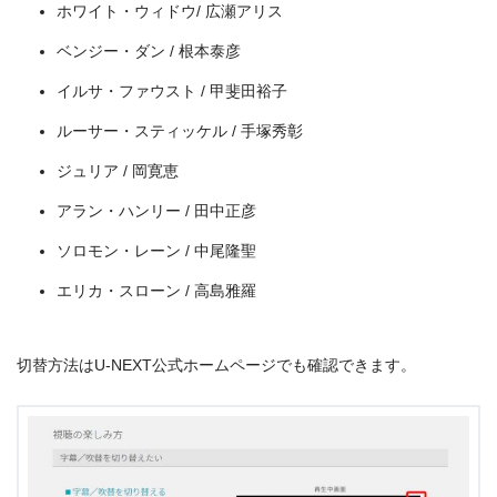
ホワイト・ウィドウ/ 広瀬アリス
ベンジー・ダン / 根本泰彦
イルサ・ファウスト / 甲斐田裕子
出典:
U-NEXT
ルーサー・スティッケル / 手塚秀彰
ジュリア / 岡寛恵
アラン・ハンリー / 田中正彦
ソロモン・レーン / 中尾隆聖
エリカ・スローン / 高島雅羅
切替方法はU-NEXT公式ホームページでも確認できます。
＼＼31日間無料!!お試し解約もOK／／
今すぐ無料でU-NEXTで見る