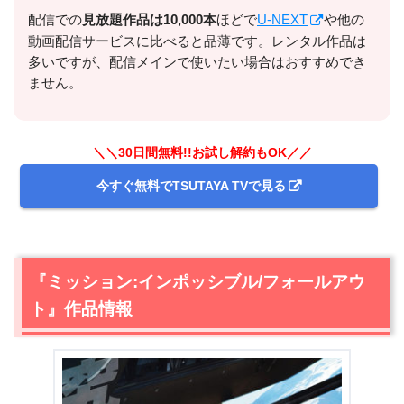
配信での
⾒放題作品は10,000本
ほどで
U-NEXT
や他の
出典:
U-NEXTヘルプセンター
動画配信サービスに比べると品薄です。レンタル作品は
多いですが、配信メインで使いたい場合はおすすめでき
ません。
＼＼30日間無料!!お試し解約もOK／／
今すぐ無料でTSUTAYA TVで見る
『ミッション:インポッシブル/フォールアウ
＼＼31日間無料!!お試し解約もOK／／
ト』作品情報
今すぐ無料でU-NEXTで見る