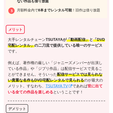
ない作品も借り放題
月額料金内で
8本までレンタル可能
！旧作は借り放題
メリット
出典:
U-NEXT
大手レンタルチェーン
TSUTAYAが
「動画配信」
と
「DVD
宅配レンタル」
の二刀流で提供している唯一のサービス
です。
例えば、著作権の厳しい「ジャニーズメンバーが出演し
＼＼31日間無料!!お試し解約もOK／／
ている作品」や「ジブリ作品」は配信サービスで見るこ
とができません。そういった
配信サービスでは見られな
今すぐ無料でU-NEXTで見る
い貴重な名作もDVD宅配レンタルで見られる
のが最大の
メリット。すなわち、
TSUTAYA TV
であれば
世に出て
いる全ての作品を楽しめる
ということです！
デメリット