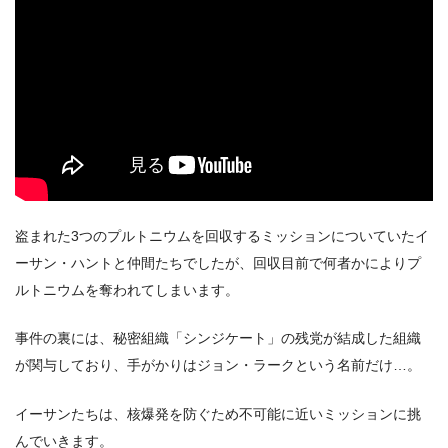
出典:
U-NEXT
盗まれた3つのプルトニウムを回収するミッションについていたイ
ーサン・ハントと仲間たちでしたが、回収目前で何者かによりプ
ルトニウムを奪われてしまいます。
＼＼31日間無料!!お試し解約もOK／／
事件の裏には、秘密組織「シンジケート」の残党が結成した組織
今すぐ無料でU-NEXTで見る
が関与しており、手がかりはジョン・ラークという名前だけ…。
イーサンたちは、核爆発を防ぐため不可能に近いミッションに挑
んでいきます。