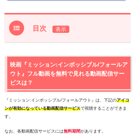
目次
1.
映画『ミッション:インポッシブル/フォールアウト』フ
ル動画を無料で見れる動画配信サービスは？
1.1
映画『ミッション:インポッシブル/フォールアウト』の
映画『ミッション:インポッシブル/フォールア
無料視聴はU-NEXTが一番おすすめ
ウト』フル動画を無料で見れる動画配信サー
1.2
映画『ミッション:インポッシブル/フォールアウト』を
動画配信＆宅配レンタルで楽しめるTSUTAYA TVもおすす
ビスは？
め
2.
『ミッション:インポッシブル/フォールアウト』は、下記の
アイコ
『ミッション:インポッシブル/フォールアウト』作品情
報
ンが有効になっている動画配信サービス
で視聴することができま
す。
2.1
『ミッション:インポッシブル/フォールアウト』あらす
じ
なお、各動画配信サービスには
無料期間
があります。
2.2
『ミッション:インポッシブル/フォールアウト』キャス