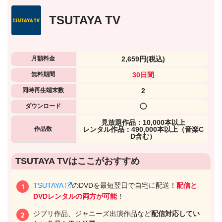
TSUTAYA TV
月額料金
2,659円
(税込)
無料期間
30日間
同時再生端末数
2
ダウンロード
◯
⾒放題作品：10,000本以上
作品数
レンタル作品：490,000本以上（音楽C
D含む）
出典:
U-NEXTヘルプセンター
TSUTAYA TVはここがおすすめ
TSUTAYA
のDVDを最短翌日で自宅に配送！
配信と
DVDレンタルの両方が可能
！
ジブリ作品、ジャニーズ出演作品など
配信対応してい