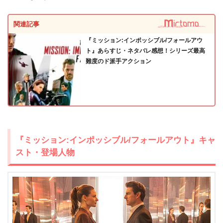
関連記事
『ミッション:インポッシブル/フォールアウ
ト』あらすじ・ネタバレ感想！シリーズ最高
難度のド派手アクション
『ミッション:インポッシブル/フォールアウト』キャ
出典:
U-NEXT
スト・登場人物