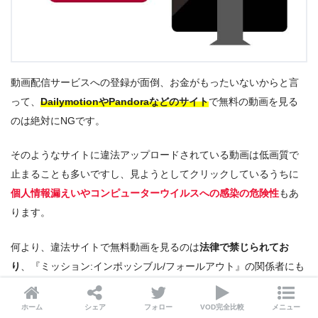
動画配信サービスへの登録が面倒、お金がもったいないからと言
って、
DailymotionやPandoraなどのサイト
で無料の動画を見る
のは絶対にNGです。
そのようなサイトに違法アップロードされている動画は低画質で
止まることも多いですし、見ようとしてクリックしているうちに
個人情報漏えいやコンピューターウイルスへの感染の危険性
もあ
ります。
何より、違法サイトで無料動画を見るのは
法律で禁じられてお
り
、『ミッション:インポッシブル/フォールアウト』の関係者にも
お金が入らず、みんなが損をすることになります。
ホーム
シェア
フォロー
VOD完全比較
メニュー