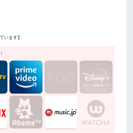
ています】
す）