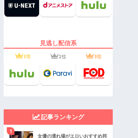
見逃し配信系
記事ランキング
1
女優の濡れ場がエロいおすすめ邦