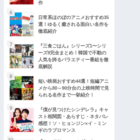
作
6
日常系ほのぼのアニメおすすめ35
選！ゆるく癒される面白い名作を
徹底紹介
7
『三食ごはん』シリーズ1〜シリ
ーズ9完全まとめ！韓国で不動の
人気を誇るバラエティー番組を徹
底解説
8
短い映画おすすめ44選！短編アニ
メから80～90分台の上映時間で見
られる名作まで一挙紹介！
9
『僕が見つけたシンデレラ』キャ
スト相関図・あらすじ・ネタバレ
感想！ソ・ヒョンジン×イ・ミン
ギのラブロマンス
10