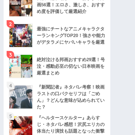
画56選！エロさ、激しさ、おすす
め度を評価して厳選紹介
2
最強にチートなアニメキャラクタ
ーランキングTOP20！強さや能力
がデタラメにヤバいキャラを厳選
3
絶対泣ける邦画おすすめ29選！号
泣・感動必至の切ない日本映画を
厳選まとめ
4
『新聞記者』ネタバレ考察！映画
ラストの口パクセリフは「ごめ
ん」？どんな意味が込められてい
た？
5
『ヘルタースケルター』あらす
じ・ネタバレ感想！沢尻エリカの
体当たり演技も話題となった衝撃