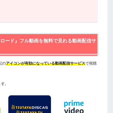
ード』フル動画を無料で見れる動画配信サービスは？
ード』の無料視聴はU-NEXTが一番おすすめ
ード』を動画配信＆宅配レンタルで楽しめるTSUTAYA
・ロード』フル動画を無料で見れる動画配信サ
ード』作品情報
ロード』あらすじ
記の
アイコンが有効になっている動画配信サービス
で視聴
ロード』キャスト・登場人物
ロード』制作スタッフ
ロード』は日本語吹替版も楽しめる
ます。
ード』を見たい人におすすめの関連作品
の動画はDailymotionやPandoraではなく、配信