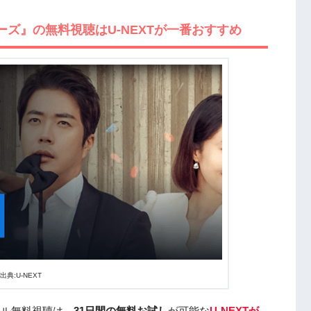
ーズ』の無料視聴はU-NEXTが一番おすすめ
出典:U-NEXT
フル無料視聴は、
31日間の無料お試し
が可能な
U-NEXTが