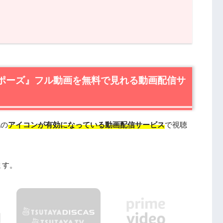
ーズ』フル動画を無料で見れる動画配信サービスは？
ズ』の無料視聴はU-NEXTが一番おすすめ
ロポーズ』フル動画を無料で見れる動画配信サ
ーズ』作品情報
ーズ』あらすじ
ポーズ』キャスト・登場人物
ポーズ』制作スタッフ
記の
アイコンが有効になっている動画配信サービス
で視聴
ーズ』を見たい人におすすめの関連作品
ます。
動画はDailymotionやPandoraではなく、配信
ーズ』動画フル無料視聴まとめ