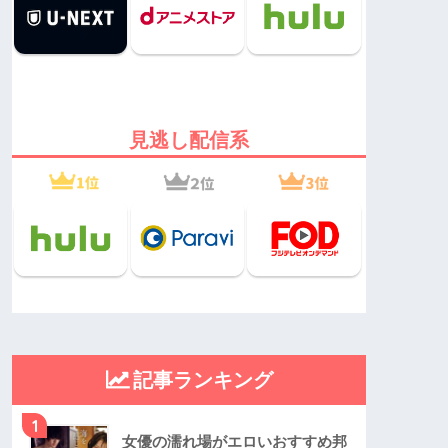
見逃し配信系
記事ランキング
1
女優の濡れ場がエロいおすすめ邦