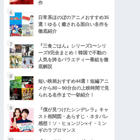
作
6
日常系ほのぼのアニメおすすめ35
選！ゆるく癒される面白い名作を
徹底紹介
7
『三食ごはん』シリーズ1〜シリ
ーズ9完全まとめ！韓国で不動の
人気を誇るバラエティー番組を徹
底解説
8
短い映画おすすめ44選！短編アニ
メから80～90分台の上映時間で見
られる名作まで一挙紹介！
9
『僕が見つけたシンデレラ』キャ
スト相関図・あらすじ・ネタバレ
感想！ソ・ヒョンジン×イ・ミン
ギのラブロマンス
10