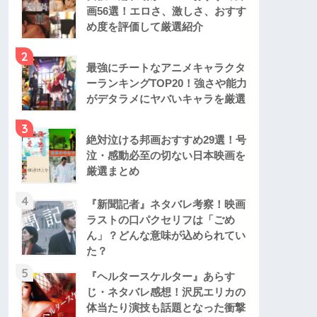
画56選！エロさ、激しさ、おすす
め度を評価して厳選紹介
2
最強にチートなアニメキャラクタ
ーランキングTOP20！強さや能力
がデタラメにヤバいキャラを厳選
3
絶対泣ける邦画おすすめ29選！号
泣・感動必至の切ない日本映画を
厳選まとめ
4
『新聞記者』ネタバレ考察！映画
ラストの口パクセリフは「ごめ
ん」？どんな意味が込められてい
た？
5
『ヘルタースケルター』あらす
じ・ネタバレ感想！沢尻エリカの
体当たり演技も話題となった衝撃