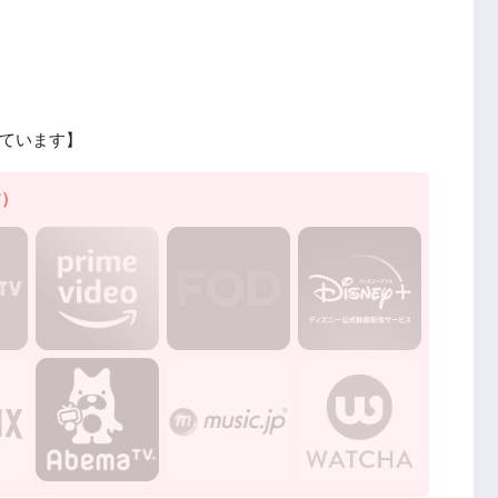
ています】
す）