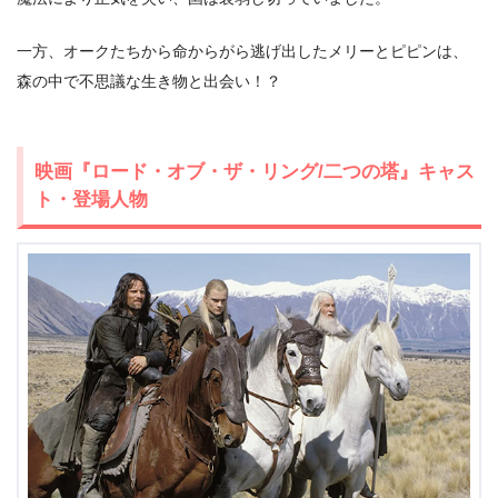
一方、オークたちから命からがら逃げ出したメリーとピピンは、
森の中で不思議な生き物と出会い！？
映画『ロード・オブ・ザ・リング/二つの塔』キャス
出典:
U-NEXT
ト・登場人物
＼＼31日間無料!!お試し解約もOK／／