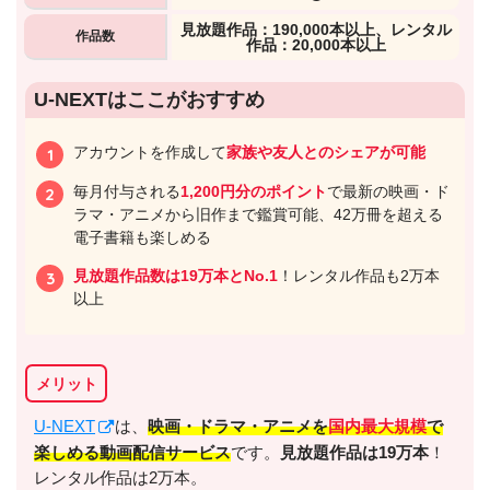
⾒放題作品：190,000本以上、レンタル
作品数
作品：20,000本以上
U-NEXTはここがおすすめ
アカウントを作成して
家族や友人とのシェアが可能
毎月付与される
1,200円分のポイント
で最新の映画・ド
ラマ・アニメから旧作まで鑑賞可能、42万冊を超える
電子書籍も楽しめる
見放題作品数は19万本とNo.1
！レンタル作品も2万本
以上
メリット
U-NEXT
は、
映画・ドラマ・アニメを
国内最大規模
で
楽しめる動画配信サービス
です。
見放題作品は19万本
！
レンタル作品は2万本。