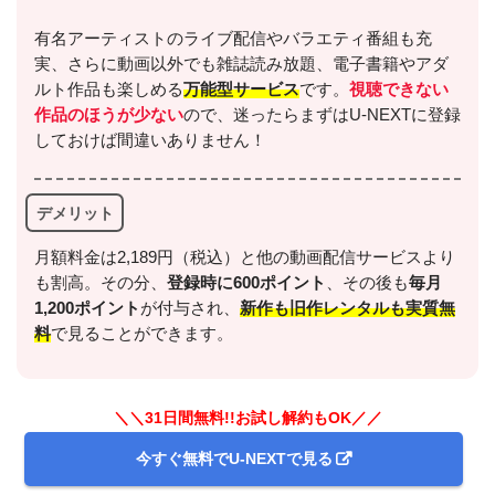
有名アーティストのライブ配信やバラエティ番組も充
実、さらに動画以外でも雑誌読み放題、電子書籍やアダ
ルト作品も楽しめる
万能型サービス
です。
視聴できない
作品のほうが少ない
ので、迷ったらまずはU-NEXTに登録
しておけば間違いありません！
デメリット
月額料金は2,189円（税込）と他の動画配信サービスより
も割高。その分、
登録時に600ポイント
、その後も
毎月
1,200ポイント
が付与され、
新作も旧作レンタルも実質無
料
で見ることができます。
＼＼31日間無料!!お試し解約もOK／／
今すぐ無料でU-NEXTで見る