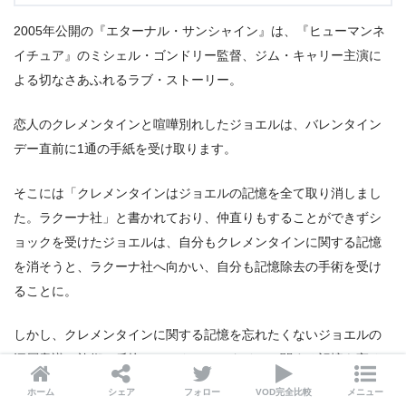
2005年公開の『エターナル・サンシャイン』は、『ヒューマンネ
イチュア』のミシェル・ゴンドリー監督、ジム・キャリー主演に
よる切なさあふれるラブ・ストーリー。
恋人のクレメンタインと喧嘩別れしたジョエルは、バレンタイン
デー直前に1通の手紙を受け取ります。
そこには「クレメンタインはジョエルの記憶を全て取り消しまし
た。ラクーナ社」と書かれており、仲直りもすることができずシ
ョックを受けたジョエルは、自分もクレメンタインに関する記憶
を消そうと、ラクーナ社へ向かい、自分も記憶除去の手術を受け
ることに。
しかし、クレメンタインに関する記憶を忘れたくないジョエルの
深層意識は施術に反抗して、クレメンタインに関する記憶を守ろ
うとします。
ホーム
シェア
フォロー
VOD完全比較
メニュー