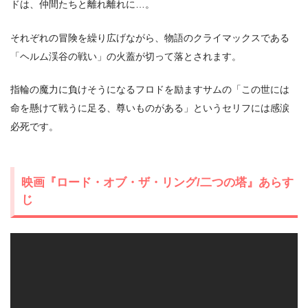
ドは、仲間たちと離れ離れに…。
それぞれの冒険を繰り広げながら、物語のクライマックスである
「ヘルム渓谷の戦い」の火蓋が切って落とされます。
指輪の魔力に負けそうになるフロドを励ますサムの「この世には
命を懸けて戦うに足る、尊いものがある」というセリフには感涙
必死です。
映画『ロード・オブ・ザ・リング/二つの塔』あらす
じ