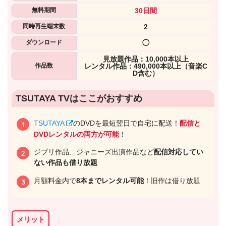
無料期間
30日間
同時再生端末数
2
ダウンロード
◯
⾒放題作品：10,000本以上
作品数
レンタル作品：490,000本以上（音楽C
D含む）
出典:
U-NEXTヘルプセンター
TSUTAYA TVはここがおすすめ
TSUTAYA
のDVDを最短翌日で自宅に配送！
配信と
DVDレンタルの両方が可能
！
ジブリ作品、ジャニーズ出演作品など
配信対応してい
ない作品も借り放題
月額料金内で
8本までレンタル可能
！旧作は借り放題
メリット
出典:
U-NEXT