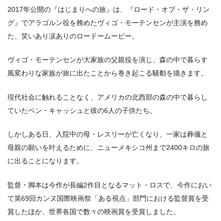
2017年公開の『はじまりへの旅』は、『ロード・オブ・ザ・リン
グ』でアラゴルン役を務めたヴィゴ・モーテンセンが主演を務め
た、笑いあり涙ありのロードームービー。
ヴィゴ・モーテンセンが大家族の父親役を演じ、森の中で暮らす
風変わりな家族が旅に出たことから巻き起こる騒動を描きます。
現代社会に触れることなく、アメリカの北西部の森の中で暮らし
ていたベン・キャッシュと彼の6人の子供たち。
しかしある日、入院中の母・レスリーが亡くなり、一家は葬儀と
母親の願いを叶えるために、ニューメキシコ州まで2400キロの旅
に出ることになります。
監督・脚本は今作が長編2作目となるマット・ロスで、今作におい
て第69回カンヌ国際映画祭「ある視点」部門における監督賞を受
賞したほか、世界各国で数々の映画賞を受賞しました。