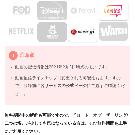
3.
映画『ロード・オブ・ザ・リング/二つの塔』を見たい人
におすすめの関連作品
3.1
『はじまりへの旅』
3.2
『エターナル・サンシャイン』
3.3
『パイレーツ・オブ・カリビアン/呪われた海賊たち』
4.
映画『ロード・オブ・ザ・リング/二つの塔』の動画は
注意点
DailymotionやPandoraではなく、配信サービスで安全に
見よう
動画の配信情報は2021年2月5日時点のモノです。
5.
映画『ロード・オブ・ザ・リング/二つの塔』動画フル無
動画配信ラインナップは変更される可能性もありますの
料視聴まとめ
で、登録前に
各サービスの公式ページ
にて必ずご確認くだ
さい。
無料期間中の解約も可能ですので、『ロード・オブ・ザ・リング/
二つの塔』が少しでも気になっている方は、ぜひ無料期間を上手
にご利用ください。