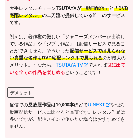
大手レンタルチェーン
TSUTAYAが
「動画配信」
と
「DVD
宅配レンタル」
の二刀流で提供している唯一のサービス
です。
例えば、著作権の厳しい「ジャニーズメンバーが出演し
＼＼31日間無料!!お試し解約もOK／／
ている作品」や「ジブリ作品」は配信サービスで見るこ
とができません。そういった
配信サービスでは見られな
今すぐ無料でU-NEXTで見る
い貴重な名作もDVD宅配レンタルで見られる
のが最大の
メリット。すなわち、
TSUTAYA TV
であれば
世に出て
いる全ての作品を楽しめる
ということです！
デメリット
配信での
⾒放題作品は10,000本
ほどで
U-NEXT
や他の
出典:
U-NEXTヘルプセンター
動画配信サービスに比べると品薄です。レンタル作品は
多いですが、配信メインで使いたい場合はおすすめでき
ません。