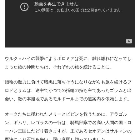
出典:
U-NEXT
ウルク＝ハイの襲撃によりボロミアは死に、離れ離れになってし
＼＼31日間無料!!お試し解約もOK／／
まった旅の仲間たちは、それぞれの旅を続けることに。
今すぐ無料でU-NEXTで見る
指輪の魔力に負けて暗黒に落ちそうになりながらも旅を続けるフ
ロドとサムは、途中でかつての指輪の持ち主であったゴラムと出
会い、敵の本拠地であるモルドールまでの道案内を依頼します。
オークたちに攫われたメリーとピピンを救うために、アラゴル
ン、ギムリ、レゴラスの一行は、騎馬部隊で名高い人間の国・ロ
ーハン王国にたどり着きますが、王であるセオデンはサルマンの
魔法により正気を失い、国は衰弱し切っていました。