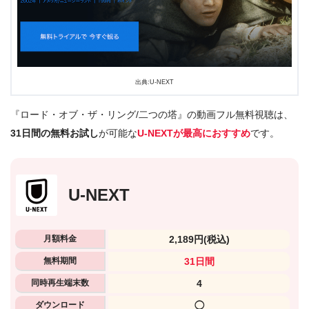
出典:U-NEXT
『ロード・オブ・ザ・リング/二つの塔』の動画フル無料視聴は、
31日間の無料お試し
が可能な
U-NEXTが最高におすすめ
です。
U-NEXT
月額料金
2,189円
(税込)
無料期間
31日間
同時再生端末数
4
ダウンロード
◯