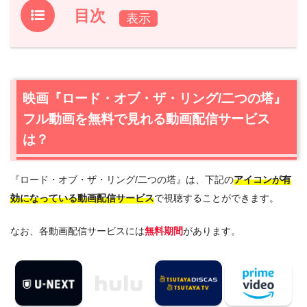
目次
1.
映画『ロード・オブ・ザ・リング/二つの塔』フル動画を
無料で見れる動画配信サービスは？
1.1
映画『ロード・オブ・ザ・リング/二つの塔』の無料視聴
映画『ロード・オブ・ザ・リング/二つの塔』
はU-NEXTが一番おすすめ
フル動画を無料で見れる動画配信サービス
1.2
映画『ロード・オブ・ザ・リング/二つの塔』を動画配
信＆宅配レンタルで楽しめるTSUTAYA TVもおすすめ
は？
2.
映画『ロード・オブ・ザ・リング/二つの塔』作品情報
『ロード・オブ・ザ・リング/二つの塔』は、下記の
アイコンが有
2.1
映画『ロード・オブ・ザ・リング/二つの塔』あらすじ
効になっている動画配信サービス
で視聴することができます。
2.2
映画『ロード・オブ・ザ・リング/二つの塔』キャス
ト・登場人物
なお、各動画配信サービスには
無料期間
があります。
2.3
映画『ロード・オブ・ザ・リング/二つの塔』制作スタ
ッフ
2.4
映画『ロード・オブ・ザ・リング/二つの塔』は日本語
吹替版も楽しめる