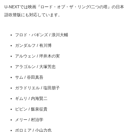
U-NEXTでは映画『ロード・オブ・ザ・リング/二つの塔』の日本
語吹替版にも対応しています。
フロド・バギンズ / 浪川大輔
ガンダルフ / 有川博
アルウェン / 坪井木の実
アラゴルン / 大塚芳忠
サム / 谷田真吾
＼＼31日間無料!!お試し解約もOK／／
ガラドリエル / 塩田朋子
今すぐ無料でU-NEXTで見る
ギムリ / 内海賢二
ピピン / 飯泉征貴
メリー / 村治学
ボロミア / 小山力也