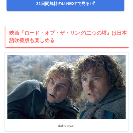
31日間無料のU-NEXTで見る
今すぐ無料でU-NEXTで見る
映画『ロード・オブ・ザ・リング/二つの塔』は日本
語吹替版も楽しめる
出典:
U-NEXT
出典:U-NEXT