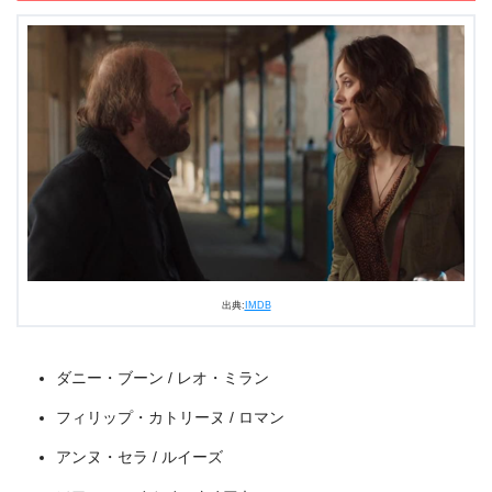
出典:
U-NEXT
出典:
IMDB
ダニー・ブーン / レオ・ミラン
＼＼31日間無料!!お試し解約もOK／／
フィリップ・カトリーヌ / ロマン
今すぐ無料でU-NEXTで見る
アンヌ・セラ / ルイーズ