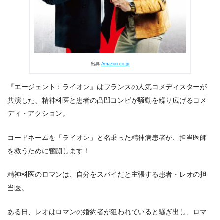
出典:
U-NEXT
出典:
Amazon.co.jp
『エージェント：ライオン』はフランスの人気コメディスターが
共演した、精神科医と患者の凸凹コンビが騒動を繰り広げるコメ
ディ・アクション。
コードネームを「ライオン」と名乗った精神病患者が、担当医師
を救うために奮闘します！
精神科医のロマンは、自分をスパイだと主張する患者・レオの担
当医。
ある日、レオはロマンの婚約者が狙われていると騒ぎ出し、ロマ