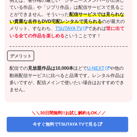
例えば、著作権の厳しい「ジャニーズメンバーが出演し
ている作品」や「ジブリ作品」は配信サービスで見るこ
＼＼31日間無料!!お試し解約もOK／／
とができません。そういった
配信サービスでは見られな
い貴重な名作もDVD宅配レンタルで見られる
のが最大の
今すぐ無料でU-NEXTで見る
メリット。すなわち、
TSUTAYA TV
であれば
世に出て
いる全ての作品を楽しめる
ということです！
デメリット
配信での
⾒放題作品は10,000本
ほどで
U-NEXT
や他の
動画配信サービスに比べると品薄です。レンタル作品は
多いですが、配信メインで使いたい場合はおすすめでき
出典:
U-NEXTヘルプセンター
ません。
＼＼30日間無料!!お試し解約もOK／／
今すぐ無料でTSUTAYA TVで見る