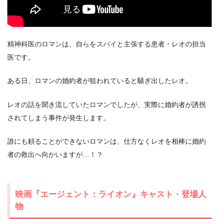
精神科医のロマンは、自らをスパイと主張する患者・レオの担当
＼＼31日間無料!!お試し解約もOK／／
医です。
今すぐ無料でU-NEXTで見る
ある日、ロマンの婚約者が狙われていると騒ぎ出したレオ。
レオの話を聞き流していたロマンでしたが、実際に婚約者が誘拐
されてしまう事件が発生します。
誰にも頼ることができないロマンは、仕方なくレオを相棒に婚約
者の救出へ向かいますが…！？
映画『エージェント：ライオン』キャスト・登場人
物