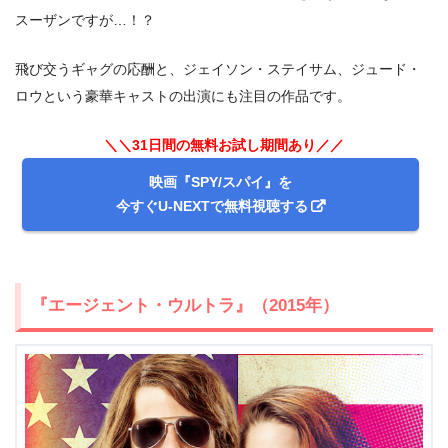
スーザンですが…！？
飛び交うギャグの応酬と、ジェイソン・ステイサム、ジュード・
ロウという豪華キャストの出演にも注目の作品です。
＼＼31日間の無料お試し期間あり／／
＼＼31日間無料!!お試し解約もOK／／
映画『SPY/スパイ』を
今すぐ無料でU-NEXTで見る
今すぐU-NEXTで無料視聴する
『エージェント・ウルトラ』（2015年）