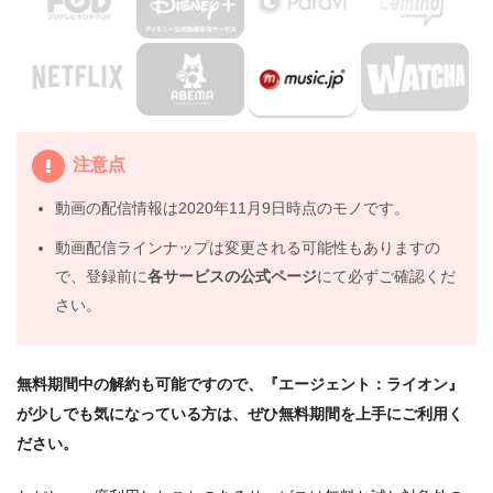
3.3
『シャッターアイランド』（2009年）
4.
映画『エージェント：ライオン』の動画はDailymotion
やPandoraではなく、配信サービスで安全に見よう
5.
映画『エージェント：ライオン』動画フル無料視聴まと
注意点
め
動画の配信情報は2020年11月9日時点のモノです。
動画配信ラインナップは変更される可能性もありますの
で、登録前に
各サービスの公式ページ
にて必ずご確認くだ
さい。
無料期間中の解約も可能ですので、『エージェント：ライオン』
が少しでも気になっている方は、ぜひ無料期間を上手にご利用く
ださい。