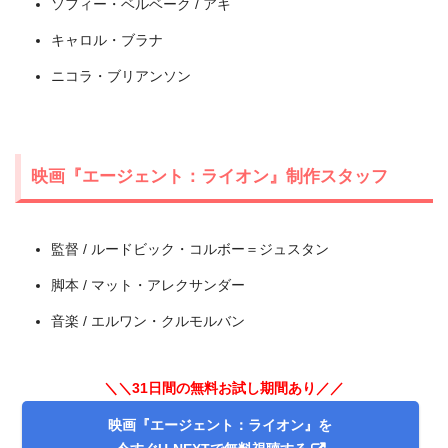
ソフィー・ベルベーク / アキ
キャロル・ブラナ
ニコラ・ブリアンソン
映画『エージェント：ライオン』制作スタッフ
監督 / ルードビック・コルボー＝ジュスタン
脚本 / マット・アレクサンダー
出典:
U-NEXT
音楽 / エルワン・クルモルバン
＼＼31日間の無料お試し期間あり／／
映画『エージェント：ライオン』を