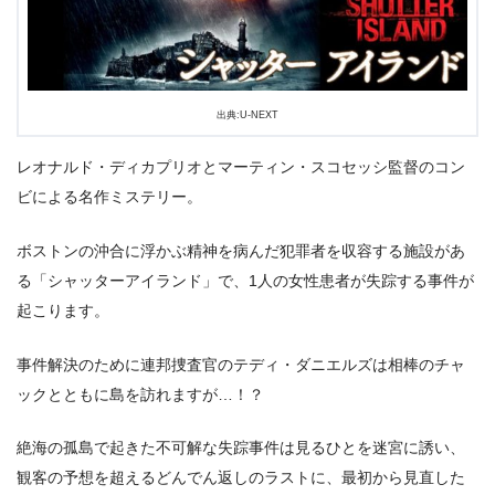
出典:U-NEXT
レオナルド・ディカプリオとマーティン・スコセッシ監督のコン
ビによる名作ミステリー。
ボストンの沖合に浮かぶ精神を病んだ犯罪者を収容する施設があ
る「シャッターアイランド」で、1人の女性患者が失踪する事件が
起こります。
事件解決のために連邦捜査官のテディ・ダニエルズは相棒のチャ
ックとともに島を訪れますが…！？
絶海の孤島で起きた不可解な失踪事件は見るひとを迷宮に誘い、
観客の予想を超えるどんでん返しのラストに、最初から見直した