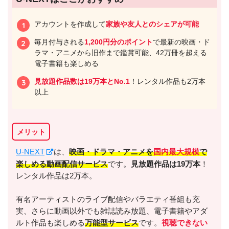
アカウントを作成して
家族や友人とのシェアが可能
毎月付与される
1,200円分のポイント
で最新の映画・ド
ラマ・アニメから旧作まで鑑賞可能、42万冊を超える
電子書籍も楽しめる
見放題作品数は19万本とNo.1
！レンタル作品も2万本
以上
メリット
U-NEXT
は、
映画・ドラマ・アニメを
国内最大規模
で
楽しめる動画配信サービス
です。
見放題作品は19万本
！
レンタル作品は2万本。
有名アーティストのライブ配信やバラエティ番組も充
実、さらに動画以外でも雑誌読み放題、電子書籍やアダ
ルト作品も楽しめる
万能型サービス
です。
視聴できない