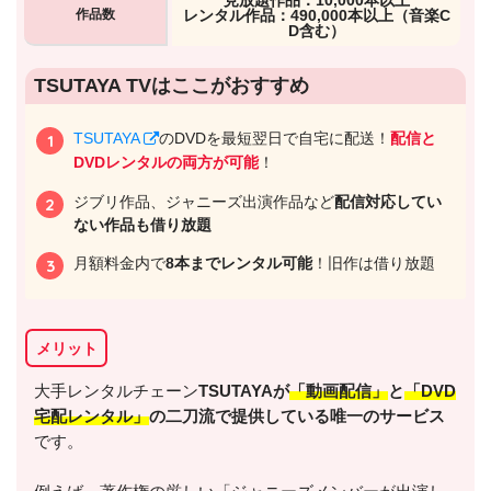
作品数
レンタル作品：490,000本以上（音楽C
D含む）
出典:
U-NEXTヘルプセンター
TSUTAYA TVはここがおすすめ
TSUTAYA
のDVDを最短翌日で自宅に配送！
配信と
DVDレンタルの両方が可能
！
ジブリ作品、ジャニーズ出演作品など
配信対応してい
ない作品も借り放題
月額料金内で
8本までレンタル可能
！旧作は借り放題
メリット
出典:
U-NEXT
大手レンタルチェーン
TSUTAYAが
「動画配信」
と
「DVD
宅配レンタル」
の二刀流で提供している唯一のサービス
です。