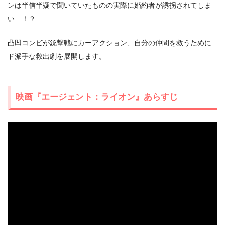
ンは半信半疑で聞いていたものの実際に婚約者が誘拐されてしま
い…！？
凸凹コンビが銃撃戦にカーアクション、自分の仲間を救うために
ド派手な救出劇を展開します。
映画『エージェント：ライオン』あらすじ
出典:
U-NEXT