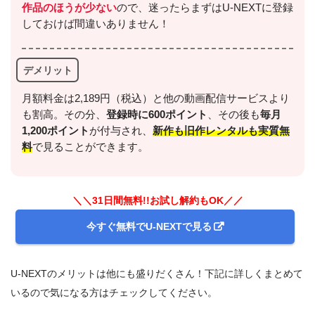
作品のほうが少ない
ので、迷ったらまずはU-NEXTに登録
しておけば間違いありません！
デメリット
月額料金は2,189円（税込）と他の動画配信サービスより
も割高。その分、
登録時に600ポイント
、その後も
毎月
1,200ポイント
が付与され、
新作も旧作レンタルも実質無
料
で見ることができます。
＼＼31日間無料!!お試し解約もOK／／
今すぐ無料でU-NEXTで見る
U-NEXTのメリットは他にも盛りだくさん！下記に詳しくまとめて
いるので気になる方はチェックしてください。