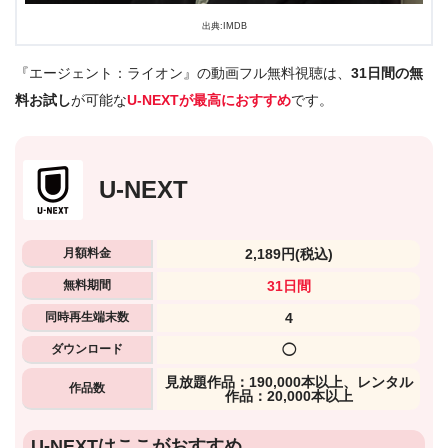
出典:IMDB
『エージェント：ライオン』の動画フル無料視聴は、
31日間の無
料お試し
が可能な
U-NEXTが最高におすすめ
です。
U-NEXT
月額料金
2,189円
(税込)
無料期間
31日間
同時再生端末数
4
ダウンロード
◯
⾒放題作品：190,000本以上、レンタル
作品数
作品：20,000本以上
U-NEXTはここがおすすめ