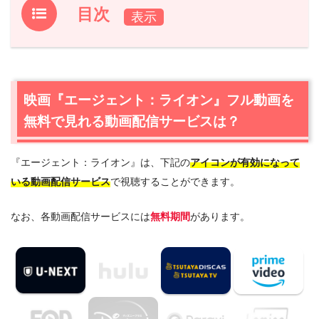
目次
1.
映画『エージェント：ライオン』フル動画を無料で見れ
る動画配信サービスは？
1.1
映画『エージェント：ライオン』の無料視聴はU-NEXT
映画『エージェント：ライオン』フル動画を
が一番おすすめ
無料で見れる動画配信サービスは？
1.2
映画『エージェント：ライオン』を動画配信＆宅配レン
タルで楽しめるTSUTAYA TVもおすすめ
『エージェント：ライオン』は、下記の
アイコンが有効になって
2.
映画『エージェント：ライオン』作品情報
いる動画配信サービス
で視聴することができます。
2.1
映画『エージェント：ライオン』あらすじ
2.2
映画『エージェント：ライオン』キャスト・登場人物
なお、各動画配信サービスには
無料期間
があります。
2.3
映画『エージェント：ライオン』制作スタッフ
3.
映画『エージェント：ライオン』を見たい人におすすめ
の関連作品
3.1
『SPY/スパイ』（2015年）
3.2
『エージェント・ウルトラ』（2015年）