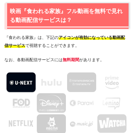
1.1
映画『食われる家族』の無料視聴はU-NEXTが一番おす
映画『食われる家族』フル動画を無料で見れ
すめ
る動画配信サービスは？
2.
映画『食われる家族』作品情報
2.1
映画『食われる家族』あらすじ
『食われる家族』は、下記の
アイコンが有効になっている動画配
2.2
映画『食われる家族』感想・口コミ
信サービス
で視聴することができます。
2.3
映画『食われる家族』キャスト・登場人物
2.4
映画『食われる家族』制作スタッフ
なお、各動画配信サービスには
無料期間
があります。
3.
映画『食われる家族』を見たい人におすすめの関連作品
3.1
『宮～Love in Palace～』（2006年）
3.2
『悪人伝』（2019年）
3.3
『ウンギョ 青い蜜』（2012年）
4.
映画『食われる家族』の動画はDailymotionやPandora
ではなく、配信サービスで安全に見よう
5.
映画『食われる家族』動画フル無料視聴まとめ