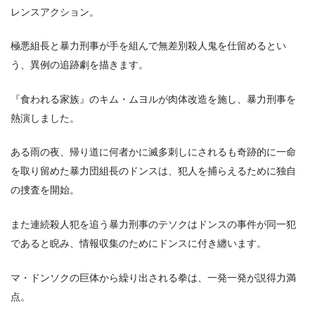
レンスアクション。
極悪組長と暴力刑事が手を組んで無差別殺人鬼を仕留めるとい
う、異例の追跡劇を描きます。
『食われる家族』のキム・ムヨルが肉体改造を施し、暴力刑事を
熱演しました。
ある雨の夜、帰り道に何者かに滅多刺しにされるも奇跡的に一命
を取り留めた暴力団組長のドンスは、犯人を捕らえるために独自
の捜査を開始。
また連続殺人犯を追う暴力刑事のテソクはドンスの事件が同一犯
であると睨み、情報収集のためにドンスに付き纏います。
マ・ドンソクの巨体から繰り出される拳は、一発一発が説得力満
点。