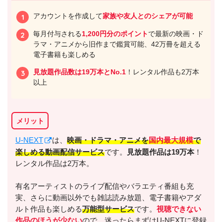
アカウントを作成して
家族や友人とのシェアが可能
毎月付与される
1,200円分のポイント
で最新の映画・ド
ラマ・アニメから旧作まで鑑賞可能、42万冊を超える
電子書籍も楽しめる
見放題作品数は19万本とNo.1
！レンタル作品も2万本
以上
メリット
U-NEXT
は、
映画・ドラマ・アニメを
国内最大規模
で
楽しめる動画配信サービス
です。
見放題作品は19万本
！
レンタル作品は2万本。
有名アーティストのライブ配信やバラエティ番組も充
実、さらに動画以外でも雑誌読み放題、電子書籍やアダ
ルト作品も楽しめる
万能型サービス
です。
視聴できない
作品のほうが少ない
ので、迷ったらまずはU-NEXTに登録