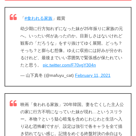
「
#食われる家族
」鑑賞
幼少期に行方知れずになった妹が25年振りに家族の元
出典:
U-NEXT
へ。いったい何があったのか。目新しさはないけれど
観客の「だろうな」をすり抜けてゆく展開。どっち？
そっち？と膨らむ想像。ゆえに収拾には好みが分かれ
るけれど、最後までいい雰囲気で緊張感が保たれてい
たと思う。
pic.twitter.com/F70vgY304n
— 山下真冬 (@mafuyu_cat)
February 11, 2021
映画「食われる家族」’20年韓国。妻を亡くした主人公
の家に行方不明になっていた妹が現れ…というスリラ
ー。本物？という疑心暗鬼を含めじわじわと生活ヘ入
り込む恐怖劇ですが、設定は強引で各キャラを全て描
き切れてない感じ。記憶をめぐる終盤対決の余白はち