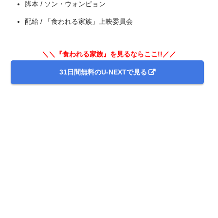
脚本 / ソン・ウォンピョン
配給 / 「食われる家族」上映委員会
＼＼『食われる家族』を見るならここ!!／／
＼＼31日間無料!!お試し解約もOK／／
今すぐ無料でU-NEXTで見る
31日間無料のU-NEXTで見る
出典:
U-NEXT