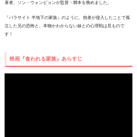
著者、ソン・ウォンピョンが監督・脚本を務めました。
＼＼31日間無料!!お試し解約もOK／／
『パラサイト 半地下の家族』のように、他者が侵入したことで孤
今すぐ無料でU-NEXTで見る
立した兄の恐怖と、本物かわからない妹との心理戦は見もので
す！
映画『食われる家族』あらすじ
出典:
U-NEXTヘルプセンター