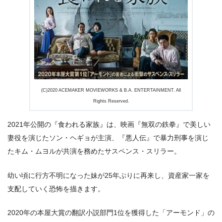
出典:
U-NEXTヘルプセンター
(C)2020 ACEMAKER MOVIEWORKS & B.A. ENTERTAINMENT. All
Rights Reserved.
2021年公開の『食われる家族』は、映画『無双の鉄拳』で美しい
妻役を演じたソン・ヘギョが主演、『悪人伝』で暴力刑事を演じ
たキム・ムヨルが共演を務めたサスペンス・スリラー。
出典:
U-NEXT
幼い頃に行方不明になった妹が25年ぶりに再来し、資産家一家を
支配していく恐怖を描きます。
2020年の本屋大賞の翻訳小説部門1位を獲得した「アーモンド」の