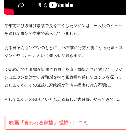
＼＼31日間無料!!お試し解約もOK／／
半年前にひき逃げ事故で妻を亡くしたソジンは、一人娘のイェナ
を連れて両親の実家で暮らしていました。
今すぐ無料でU-NEXTで見る
ある日そんなソジンのもとに、25年前に行方不明になった妹・ユ
ジンが見つかったという知らせが届きます。
DNA鑑定でも血縁が証明され再会を喜ぶ両親たちに対して、ソジ
ンはユジンに対する違和感を抱き家政婦を通してユジンを探ろう
としますが、その直後に家政婦が辞表を提出し行方不明に。
そしてユジンの知り合いと名乗る新しい家政婦がやってきて…。
映画『食われる家族』感想・口コミ