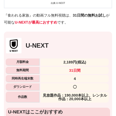
出典:U-NEXT
『食われる家族』の動画フル無料視聴は、
31日間の無料お試し
が
可能な
U-NEXTが最高におすすめ
です。
U-NEXT
月額料金
2,189円
(税込)
無料期間
31日間
同時再生端末数
4
ダウンロード
◯
⾒放題作品：190,000本以上、レンタル
作品数
作品：20,000本以上
U-NEXTはここがおすすめ