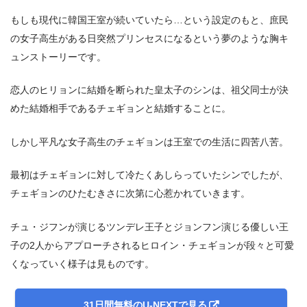
もしも現代に韓国王室が続いていたら…という設定のもと、庶民
の女子高生がある日突然プリンセスになるという夢のような胸キ
ュンストーリーです。
恋人のヒリョンに結婚を断られた皇太子のシンは、祖父同士が決
＼＼31日間無料!!お試し解約もOK／／
めた結婚相手であるチェギョンと結婚することに。
今すぐ無料でU-NEXTで見る
しかし平凡な女子高生のチェギョンは王室での生活に四苦八苦。
最初はチェギョンに対して冷たくあしらっていたシンでしたが、
チェギョンのひたむきさに次第に心惹かれていきます。
チュ・ジフンが演じるツンデレ王子とジョンフン演じる優しい王
子の2人からアプローチされるヒロイン・チェギョンが段々と可愛
くなっていく様子は見ものです。
31日間無料のU-NEXTで見る