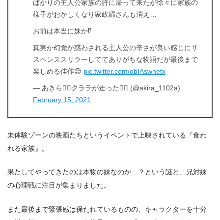
ばかりの主人公家族の許に帰って来たが徐々に家族の
様子がおかしくなり家政婦さんも消え…
お前は本当に妹か⁉️
＼＼31日間無料!!お試し解約もOK／／
真実か幻覚か惑わされる主人公の辛さが良い感じにサ
今すぐ無料でU-NEXTで見る
スペンススリラーしててありがちな物語だが最後まで
楽しめる佳作😊
pic.twitter.com/obIAswnetx
— あきら🏃‍♀️クララが走った🏃‍♀️ (@akira_1102a)
February 15, 2021
未体験ゾーンの映画たちというイベントで上映されている『食わ
れる家族』。
果たしてやってきたのは本物の妹なのか…？という謎と、兄対妹
の心理戦に注目が集まりました。
また最後まで緊張感は保たれているものの、キャラクターを十分