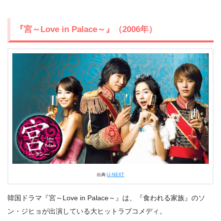
『宮～Love in Palace～』（2006年）
出典:
U-NEXT
出典:
U-NEXT
韓国ドラマ『宮～Love in Palace～』は、『食われる家族』のソ
ン・ジヒョが出演している大ヒットラブコメディ。