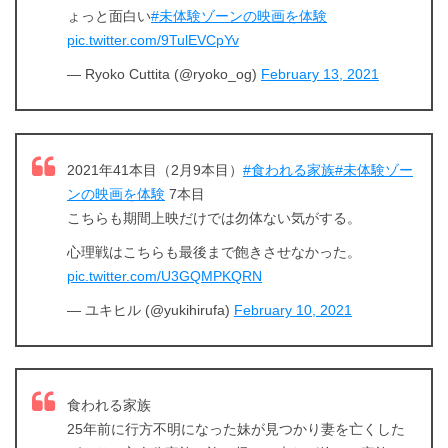
ょっと面白い
#未体験ゾーンの映画を体験
pic.twitter.com/9TulEVCpYv
— Ryoko Cuttita (@ryoko_og)
February 13, 2021
2021年41本目（2月9本目）
#食われる家族
#未体験ゾー
ンの映画を体験
7本目
こちらも期間上映だけでは勿体ない気がする。
心理戦はこちらも最後まで飽きさせなかった。
pic.twitter.com/U3GQMPKQRN
— ユキヒル (@yukihirufa)
February 10, 2021
出典:
U-NEXT
食われる家族
25年前に行方不明になった妹が見つかり妻を亡くした