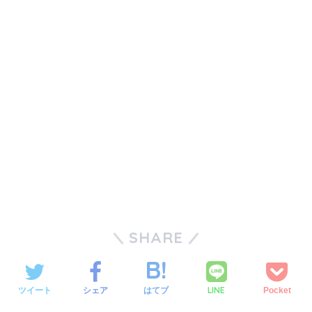
＼＼30日間無料!!お試し解約もOK／／
今すぐ無料でAmazonプライムビデオで見る
SHARE
LINE
ツイート
シェア
はてブ
Pocket