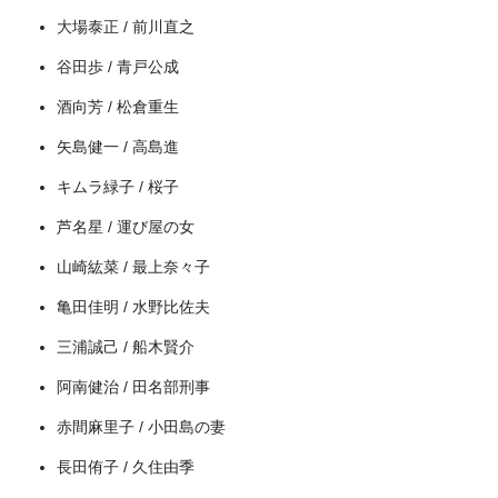
大場泰正 / 前川直之
谷田歩 / 青戸公成
酒向芳 / 松倉重生
出典:
amazon.co.jp
矢島健一 / 高島進
キムラ緑子 / 桜子
芦名星 / 運び屋の女
山崎紘菜 / 最上奈々子
亀田佳明 / 水野比佐夫
三浦誠己 / 船木賢介
阿南健治 / 田名部刑事
赤間麻里子 / 小田島の妻
長田侑子 / 久住由季