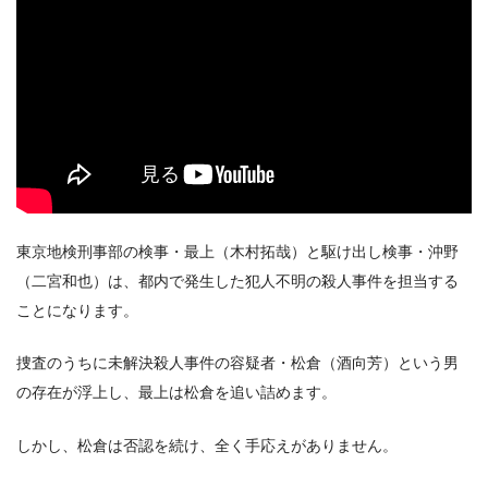
東京地検刑事部の検事・最上（木村拓哉）と駆け出し検事・沖野
Hulu
（二宮和也）は、都内で発生した犯人不明の殺人事件を担当する
Netflix
ことになります。
dTV
捜査のうちに未解決殺人事件の容疑者・松倉（酒向芳）という男
U-NEXT
の存在が浮上し、最上は松倉を追い詰めます。
しかし、松倉は否認を続け、全く手応えがありません。