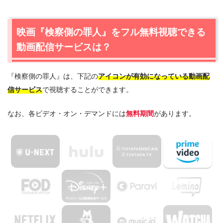
ービスは？
1.1
Amazonプライムビデオで映画『検察側の罪人』のフル
映画『検察側の罪人』をフル無料視聴できる
動画が無料視聴できる！
動画配信サービスは？
2.
『検察側の罪人』作品情報
2.1
『検察側の罪人』あらすじ
『検察側の罪人』は、下記の
アイコンが有効になっている動画配
2.2
『検察側の罪人』キャスト・登場人物
信サービス
で視聴することができます。
2.3
『検察側の罪人』制作スタッフ
なお、各ビデオ・オン・デマンドには
無料期間
があります。
3.
映画『検察側の罪人』の動画はDailymotionやPandora
ではなく、配信サービスで安全に見よう
4.
映画『検察側の罪人』動画フル無料視聴まとめ