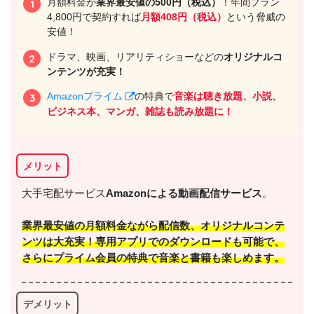
月額料金が
業界最安値の500円（税込）
！年間プラン
4,800円で契約すれば
月額408円（税込）
という脅威の
安値！
ドラマ、映画、リアリティショーなどの
オリジナルコ
ンテンツが充実！
Amazonプライム
の特典で
音楽は聴き放題、小説、
ビジネス本、マンガ、雑誌も読み放題に！
メリット
大手宅配サービス
Amazonによる動画配信サービス
。
業界最安値の月額料金
ながら配信数、オリジナルコンテ
ンツは大充実！専用アプリでのダウンロードも可能で、
さらに
プライム会員の特典で音楽と書籍も楽しめます
。
デメリット