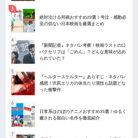
3
絶対泣ける邦画おすすめ29選！号泣・感動必
至の切ない日本映画を厳選まとめ
4
『新聞記者』ネタバレ考察！映画ラストの口
パクセリフは「ごめん」？どんな意味が込め
られていた？
5
『ヘルタースケルター』あらすじ・ネタバレ
感想！沢尻エリカの体当たり演技も話題とな
った衝撃作
6
日常系ほのぼのアニメおすすめ35選！ゆるく
癒される面白い名作を徹底紹介
7