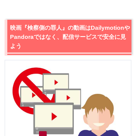
映画『検察側の罪人』の動画はDailymotionや
Pandoraではなく、配信サービスで安全に見
出典:
amazon.co.jp
よう
＼＼30日間無料!!お試し解約もOK／／