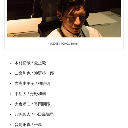
出典:
amazon.co.jp
(C)2018 TOHO/JStorm
木村拓哉 / 最上毅
二宮和也 / 沖野啓一郎
吉高由里子 / 橘紗穂
平岳大 / 丹野和樹
大倉孝二 / 弓岡嗣郎
八嶋智人 / 小田島誠司
音尾琢真 / 千鳥