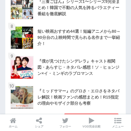
『三食ごはん』シリーズ1〜シリーズ9完全ま
とめ！韓国で不動の人気を誇るバラエティー
番組を徹底解説
8
短い映画おすすめ44選！短編アニメから80～
90分台の上映時間で見られる名作まで一挙紹
介！
9
『僕が見つけたシンデレラ』キャスト相関
図・あらすじ・ネタバレ感想！ソ・ヒョンジ
ン×イ・ミンギのラブロマンス
10
『ミッドサマー』のグロさ・エロさをネタバ
レ解説！映画ファンの感想まとめ！R15指定
の理由やモザイク部分も考察
累計ランキングを見る
ホーム
シェア
フォロー
VOD完全比較
メニュー