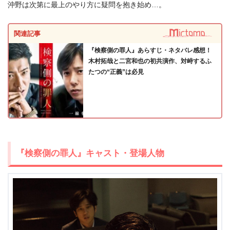
沖野は次第に最上のやり方に疑問を抱き始め…。
関連記事
『検察側の罪人』あらすじ・ネタバレ感想！
木村拓哉と二宮和也の初共演作、対峙するふ
たつの“正義”は必見
＼＼30日間無料!!お試し解約もOK／／
今すぐ無料でAmazonプライムビデオで見る
『検察側の罪人』キャスト・登場人物