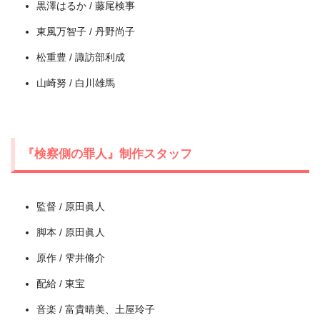
黒澤はるか / 藤尾検事
東風万智子 / 丹野尚子
松重豊 / 諏訪部利成
出典:
amazon.co.jp
山崎努 / 白川雄馬
『検察側の罪人』制作スタッフ
監督 / 原田眞人
脚本 / 原田眞人
原作 / 雫井脩介
配給 / 東宝
音楽 / 富貴晴美、土屋玲子