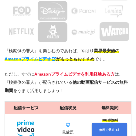
『検察側の罪人』を楽しむのであれば、やはり
業界最安値の
＼＼30日間無料!!お試し解約もOK／／
Amazonプライムビデオ
がもっともおすすめ
です。
今すぐ無料でAmazonプライムビデオで見る
ただし、すでに
Amazonプライムビデオを利用経験ある方
は、
『検察側の罪人』が配信されている
他の動画配信サービスの無料
期間
をうまく活用しましょう！
配信サービス
配信状況
無料期間
30日間無料
◎
無料で見る
見放題