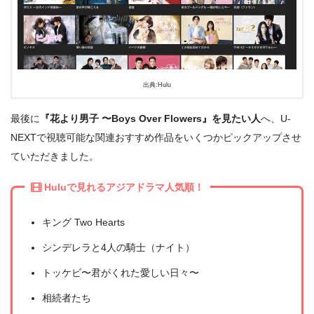
出典:Hulu
出典:
U-NEXT
最後に
『花より男子 〜Boys Over Flowers』を見たい人
へ、U-
NEXTで視聴可能な関連おすすめ作品をいくつかピックアップさせ
ていただきました。
Huluで見れるアジアドラマ人気順！
キング Two Hearts
シンデレラと4人の騎士（ナイト）
トッケビ〜君がくれた愛しい日々〜
相続者たち