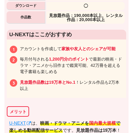
ダウンロード
◯
⾒放題作品：190,000本以上、レンタル
作品数
作品：20,000本以上
U-NEXTはここがおすすめ
アカウントを作成して
家族や友人とのシェアが可能
毎月付与される
1,200円分のポイント
で最新の映画・ド
ラマ・アニメから旧作まで鑑賞可能、42万冊を超える
電子書籍も楽しめる
見放題作品数は19万本とNo.1
！レンタル作品も2万本
以上
メリット
U-NEXT
は、
映画・ドラマ・アニメを
国内最大規模
で
楽しめる動画配信サービス
です。
見放題作品は19万本
！