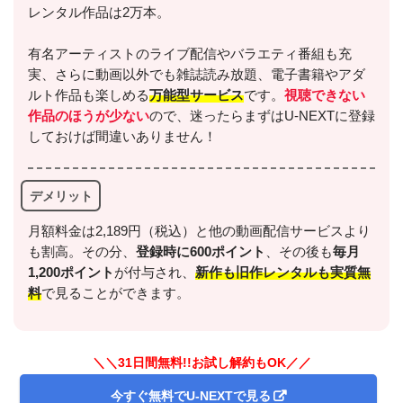
レンタル作品は2万本。
有名アーティストのライブ配信やバラエティ番組も充
実、さらに動画以外でも雑誌読み放題、電子書籍やアダ
ルト作品も楽しめる
万能型サービス
です。
視聴できない
作品のほうが少ない
ので、迷ったらまずはU-NEXTに登録
しておけば間違いありません！
デメリット
月額料金は2,189円（税込）と他の動画配信サービスより
も割高。その分、
登録時に600ポイント
、その後も
毎月
1,200ポイント
が付与され、
新作も旧作レンタルも実質無
料
で見ることができます。
＼＼31日間無料!!お試し解約もOK／／
今すぐ無料でU-NEXTで見る