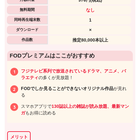
976円
(税込)
無料期間
なし
同時再生端末数
1
ダウンロード
×
作品数
推定80,000本以上
FODプレミアムはここがおすすめ
出典:
U-NEXTヘルプセンター
フジテレビ系列で放送されているドラマ、アニメ、バ
ラエティ
の多くが見放題！
FODでしか見ることができないオリジナル作品
が見れ
る
スマホアプリで
130誌以上の雑誌が読み放題、最新マン
ガ
もお得に読める
メリット