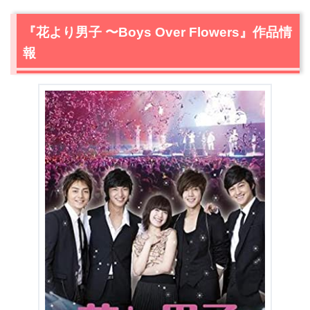
『花より男子 〜Boys Over Flowers』作品情
報
＼＼31日間無料!!お試し解約もOK／／
今すぐ無料でU-NEXTで見る