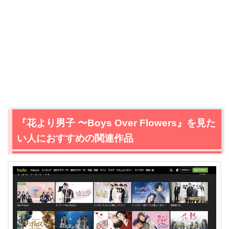
『花より男子 〜Boys Over Flowers』を見た
＼＼31日間無料!!お試し解約もOK／／
い人におすすめの関連作品
今すぐ無料でU-NEXTで見る