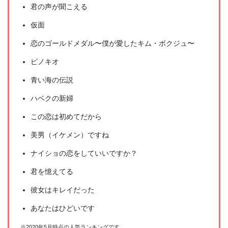
＼＼31日間無料!!お試し解約もOK／／
君の声が聞こえる
今すぐ無料でU-NEXTで見る
仮面
恋のゴールドメダル〜僕が愛したキム・ボクジュ〜
ピノキオ
青い海の伝説
ハベクの新婦
この恋は初めてだから
美男（イケメン）ですね
ナイショの恋をしていいですか？
君を憶えてる
彼女はキレイだった
あなたはひどいです
出典:
U-NEXT
※2020年5月時点の人気ランキングです。