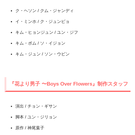
ク・ヘソン / クム・ジャンディ
イ・ミンホ / ク・ジュンピョ
キム・ヒョンジュン / ユン・ジフ
キム・ボム / ソ・イジョン
キム・ジュン / ソン・ウビン
出典:
U-NEXT
『花より男子 〜Boys Over Flowers』制作スタッフ
演出 / チョン・ギサン
脚本 / ユン・ジリョン
原作 / 神尾葉子