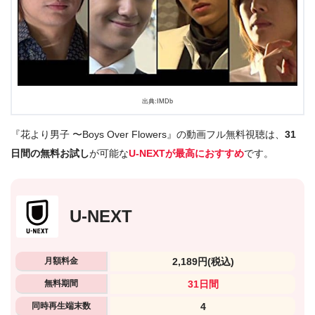
出典:IMDb
『花より男子 〜Boys Over Flowers』の動画フル無料視聴は、
31
日間の無料お試し
が可能な
U-NEXTが最高におすすめ
です。
U-NEXT
月額料金
2,189円
(税込)
無料期間
31日間
同時再生端末数
4