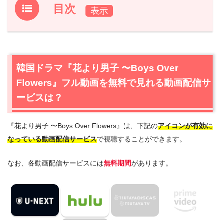
目次
1.
韓国ドラマ『花より男子 〜Boys Over Flowers』フル動
画を無料で見れる動画配信サービスは？
1.1
韓国ドラマ『花より男子 〜Boys Over Flowers』の無料
韓国ドラマ『花より男子 〜Boys Over
視聴はU-NEXTが一番おすすめ
Flowers』フル動画を無料で見れる動画配信サ
1.2
韓国ドラマ『花より男子 〜Boys Over Flowers』の無料
視聴はフジテレビ公式のFODプレミアムもおすすめ
ービスは？
2.
『花より男子 〜Boys Over Flowers』作品情報
『花より男子 〜Boys Over Flowers』は、下記の
アイコンが有効に
2.1
『花より男子 〜Boys Over Flowers』あらすじ
なっている動画配信サービス
で視聴することができます。
2.2
『花より男子 〜Boys Over Flowers』キャスト・登場人
物
なお、各動画配信サービスには
無料期間
があります。
2.3
『花より男子 〜Boys Over Flowers』制作スタッフ
3.
『花より男子 〜Boys Over Flowers』を見たい人にお
すすめの関連作品
4.
韓国ドラマ『花より男子 〜Boys Over Flowers』の動