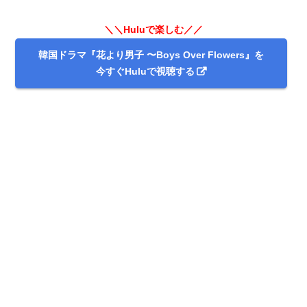
＼＼31日間無料!!お試し解約もOK／／
＼＼Huluで楽しむ／／
今すぐ無料でU-NEXTで見る
韓国ドラマ『花より男子 〜Boys Over Flowers』を
今すぐHuluで視聴する
出典:
U-NEXT