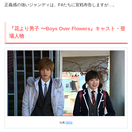
正義感の強いジャンディは、F4たちに宣戦布告しますが…。
出典:
U-NEXT
『花より男子 〜Boys Over Flowers』キャスト・登
場人物
＼＼31日間無料!!お試し解約もOK／／
今すぐ無料でU-NEXTで見る
出典:
IMDb