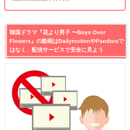
韓国ドラマ『花より男子 〜Boys Over
Flowers』の動画はDailymotionやPandoraで
はなく、配信サービスで安全に見よう
＼＼31日間無料!!お試し解約もOK／／
今すぐ無料でU-NEXTで見る