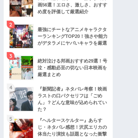
画56選！エロさ、激しさ、おすす
め度を評価して厳選紹介
2
最強にチートなアニメキャラクタ
ーランキングTOP20！強さや能力
がデタラメにヤバいキャラを厳選
3
絶対泣ける邦画おすすめ29選！号
泣・感動必至の切ない日本映画を
厳選まとめ
4
『新聞記者』ネタバレ考察！映画
ラストの口パクセリフは「ごめ
ん」？どんな意味が込められてい
た？
5
『ヘルタースケルター』あらす
じ・ネタバレ感想！沢尻エリカの
体当たり演技も話題となった衝撃