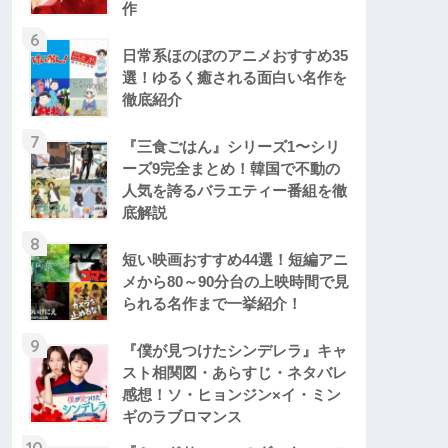
作
6
日常系ほのぼのアニメおすすめ35
選！ゆるく癒される面白い名作を
徹底紹介
7
『三食ごはん』シリーズ1〜シリ
ーズ9完全まとめ！韓国で不動の
人気を誇るバラエティー番組を徹
底解説
8
短い映画おすすめ44選！短編アニ
メから80～90分台の上映時間で見
られる名作まで一挙紹介！
9
『僕が見つけたシンデレラ』キャ
スト相関図・あらすじ・ネタバレ
感想！ソ・ヒョンジン×イ・ミン
ギのラブロマンス
10