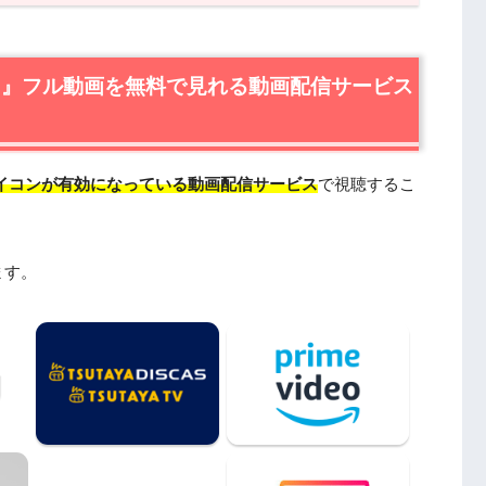
フル動画を無料で見れる動画配信サービスは？
無料視聴はU-NEXTが一番おすすめ
動画配信＆宅配レンタルで楽しめるTSUTAYA TVもお
ち』フル動画を無料で見れる動画配信サービス
情報
すじ
イコンが有効になっている動画配信サービス
で視聴するこ
ャスト・登場人物
作スタッフ
日本語吹替版も楽しめる
ます。
たい人におすすめの関連作品
はDailymotionやPandoraではなく、配信サービ
動画フル無料視聴まとめ