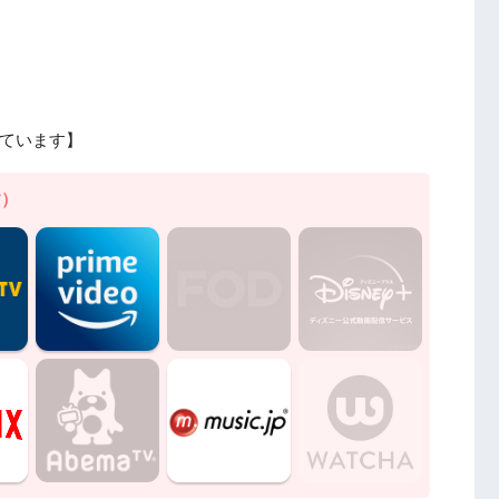
ています】
す）