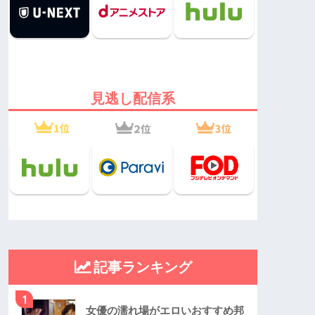
見逃し配信系
記事ランキング
1
女優の濡れ場がエロいおすすめ邦