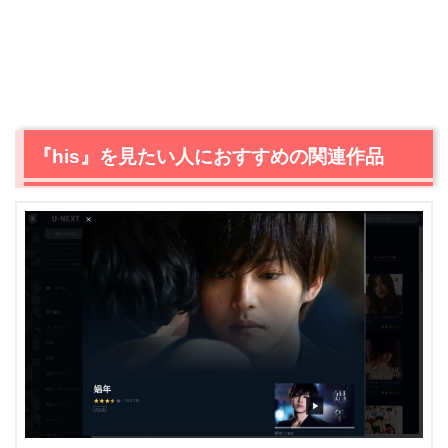
＼＼31日間無料!!お試し解約もOK／／
今すぐ無料でU-NEXTで見る
『his』を見たい人におすすめの関連作品