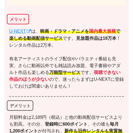
メリット
U-NEXT
は、
映画・ドラマ・アニメを
国内最大規模
で
楽しめる動画配信サービス
です。
見放題作品は19万本
！
レンタル作品は2万本。
有名アーティストのライブ配信やバラエティ番組も充
実、さらに動画以外でも雑誌読み放題、電子書籍やアダ
ルト作品も楽しめる
万能型サービス
です。
視聴できない
作品のほうが少ない
ので、迷ったらまずはU-NEXTに登録
しておけば間違いありません！
デメリット
月額料金は2,189円（税込）と他の動画配信サービスより
も割高。その分、
登録時に600ポイント
、その後も
毎月
1,200ポイント
が付与され、
新作も旧作レンタルも実質無