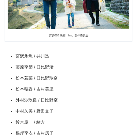
(C)2020 映画「his」製作委員会
＼＼31日間無料!!お試し解約もOK／／
宮沢氷魚 / 井川迅
今すぐ無料でU-NEXTで見る
藤原季節 / 日比野渚
松本若菜 / 日比野玲奈
松本穂香 / 吉村美里
外村沙玖良 / 日比野空
中村久美 / 野田文子
鈴木慶一 / 緒方
根岸季衣 / 吉村房子