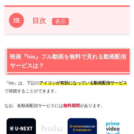
目次
1.
映画『his』フル動画を無料で見れる動画配信サービス
は？
1.1
映画『his』の無料視聴はU-NEXTが一番おすすめ
映画『his』フル動画を無料で見れる動画配信
1.2
映画『his』を動画配信＆宅配レンタルで楽しめる
サービスは？
TSUTAYA TVもおすすめ
2.
『his』作品情報
『his』は、下記の
アイコンが有効になっている動画配信サービス
2.1
『his』あらすじ
で視聴することができます。
2.2
『his』キャスト・登場人物
2.3
『his』制作スタッフ
なお、各動画配信サービスには
無料期間
があります。
3.
『his』を見たい人におすすめの関連作品
4.
映画『his』の動画はDailymotionやPandoraではな