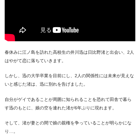
春休みに江ノ島を訪れた高校生の井川迅は日比野渚と出会い、2人
出典:
U-NEXT
はやがて恋に落ちていきます。
しかし、迅の大学卒業を目前にし、2人の関係性には未来が見えな
いと感じた渚は、迅に別れを告げました。
自分がゲイであることが周囲に知られることを恐れて田舎で暮ら
す迅のもとに、娘の空を連れた渚が6年ぶりに現れます。
＼＼31日間無料!!お試し解約もOK／／
今すぐ無料でU-NEXTで見る
そして、渚が妻との間で娘の親権を争っていることが明らかにな
り…。