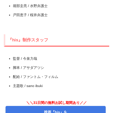
堀部圭亮 / 水野弁護士
戸田恵子 / 桜井弁護士
出典:
U-NEXT
『his』制作スタッフ
監督 / 今泉力哉
脚本 / アサダアツシ
配給 / ファントム・フィルム
主題歌 / sano ibuki
＼＼31日間無料!!お試し解約もOK／／
＼＼31日間の無料お試し期間あり／／
今すぐ無料でU-NEXTで見る
映画『his』を