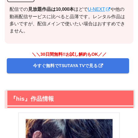
配信での
⾒放題作品は10,000本
ほどで
U-NEXT
や他の
動画配信サービスに比べると品薄です。レンタル作品は
多いですが、配信メインで使いたい場合はおすすめでき
出典:
U-NEXTヘルプセンター
ません。
＼＼30日間無料!!お試し解約もOK／／
今すぐ無料でTSUTAYA TVで見る
『his』作品情報
＼＼31日間無料!!お試し解約もOK／／
今すぐ無料でU-NEXTで見る