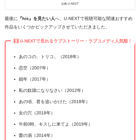
出典:U-NEXT
最後に
『his』を見たい人
へ、U-NEXTで視聴可能な関連おすすめ
作品をいくつかピックアップさせていただきました。
出典:
U-NEXT
U-NEXTで見れるラブストーリー・ラブコメディ人気順！
あのコの、トリコ。（2018年）
恋空（2007年）
娼年（2017年）
私の奴隷になりなさい（2012年）
あの頃、君を追いかけた（2018年）
女の穴（2018年）
午前0時、キスしに来てよ（2019年）
＼＼31日間無料!!お試し解約もOK／／
愛の渦（2014年）
今すぐ無料でU-NEXTで見る