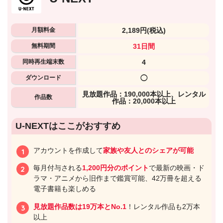
月額料金
2,189円
(税込)
無料期間
31日間
同時再生端末数
4
ダウンロード
◯
⾒放題作品：190,000本以上、レンタル
作品数
作品：20,000本以上
U-NEXTはここがおすすめ
アカウントを作成して
家族や友人とのシェアが可能
毎月付与される
1,200円分のポイント
で最新の映画・ド
ラマ・アニメから旧作まで鑑賞可能、42万冊を超える
電子書籍も楽しめる
見放題作品数は19万本とNo.1
！レンタル作品も2万本
以上