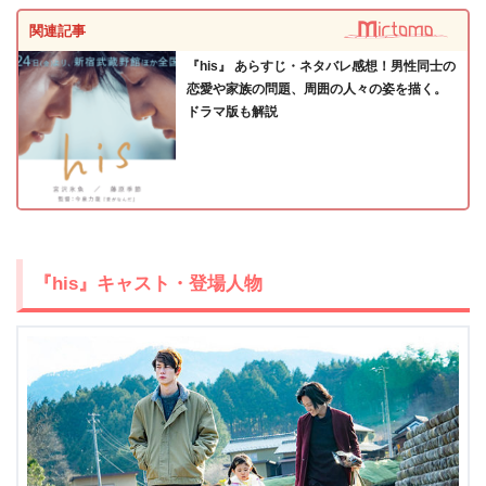
関連記事
『his』 あらすじ・ネタバレ感想！男性同士の
恋愛や家族の問題、周囲の人々の姿を描く。
ドラマ版も解説
『his』キャスト・登場人物
出典:
U-NEXT