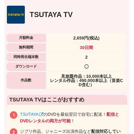
TSUTAYA TV
月額料金
2,659円
(税込)
無料期間
30日間
同時再生端末数
2
ダウンロード
◯
⾒放題作品：10,000本以上
作品数
レンタル作品：490,000本以上（音楽C
D含む）
出典:
U-NEXTヘルプセンター
TSUTAYA TVはここがおすすめ
TSUTAYA
のDVDを最短翌日で自宅に配送！
配信と
DVDレンタルの両方が可能
！
ジブリ作品、ジャニーズ出演作品など
配信対応してい