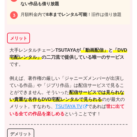
ない作品も借り放題
月額料金内で
8本までレンタル可能
！旧作は借り放題
メリット
出典:
U-NEXT
大手レンタルチェーン
TSUTAYAが
「動画配信」
と
「DVD
宅配レンタル」
の二刀流で提供している唯一のサービス
です。
例えば、著作権の厳しい「ジャニーズメンバーが出演し
ている作品」や「ジブリ作品」は配信サービスで見るこ
＼＼31日間無料!!お試し解約もOK／／
とができません。そういった
配信サービスでは見られな
い貴重な名作もDVD宅配レンタルで見られる
のが最大の
今すぐ無料でU-NEXTで見る
メリット。すなわち、
TSUTAYA TV
であれば
世に出て
いる全ての作品を楽しめる
ということです！
デメリット