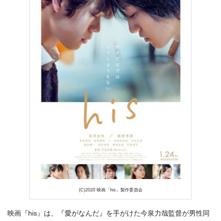
出典:
U-NEXT
(C)2020 映画「his」製作委員会
映画『his』は、『愛がなんだ』を手がけた今泉力哉監督が男性同