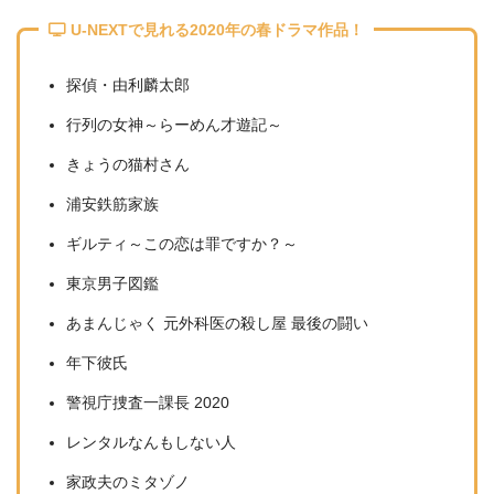
U-NEXTで見れる2020年の春ドラマ作品！
探偵・由利麟太郎
行列の女神～らーめん才遊記～
きょうの猫村さん
浦安鉄筋家族
ギルティ～この恋は罪ですか？～
東京男子図鑑
あまんじゃく 元外科医の殺し屋 最後の闘い
年下彼氏
警視庁捜査一課長 2020
レンタルなんもしない人
家政夫のミタゾノ