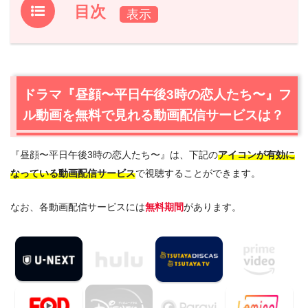
目次
1.
ドラマ『昼顔〜平日午後3時の恋人たち〜』フル動画を無
料で見れる動画配信サービスは？
1.1
ドラマ『昼顔〜平日午後3時の恋人たち〜』の無料視聴
ドラマ『昼顔〜平日午後3時の恋人たち〜』フ
はU-NEXTが一番おすすめ
ル動画を無料で見れる動画配信サービスは？
1.2
ドラマ『昼顔〜平日午後3時の恋人たち〜』を動画配信
＆宅配レンタルで楽しめるTSUTAYA TVもおすすめ
『昼顔〜平日午後3時の恋人たち〜』は、下記の
アイコンが有効に
2.
『昼顔〜平日午後3時の恋人たち〜』作品情報
なっている動画配信サービス
で視聴することができます。
2.1
『昼顔〜平日午後3時の恋人たち〜』あらすじ
2.2
『昼顔〜平日午後3時の恋人たち』キャスト・登場人物
なお、各動画配信サービスには
無料期間
があります。
2.3
『昼顔〜平日午後3時の恋人たち』制作スタッフ
2.4
『昼顔〜平日午後3時の恋人たち』原作小説も読みたい
方へ
3.
『昼顔〜平日午後3時の恋人たち』を見たい人におすす
めの関連作品