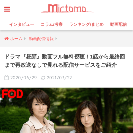
インタビュー
コラム/考察
ランキング/まとめ
動画配信
ホーム
動画配信情報
ドラマ『昼顔』動画フル無料視聴！1話から最終回
まで再放送なしで見れる配信サービスをご紹介
2020/06/29
2021/03/22