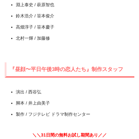
淵上泰史 / 萩原智也
鈴木浩介 / 笹本俊介
高畑淳子 / 笹本慶子
北村一輝 / 加藤修
『昼顔〜平日午後3時の恋人たち』制作スタッフ
演出 / 西谷弘
出典:
U-NEXT
脚本 / 井上由美子
製作 / フジテレビ ドラマ制作センター
＼＼31日間の無料お試し期間あり／／