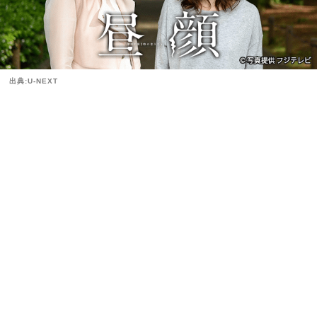
出典:U-NEXT