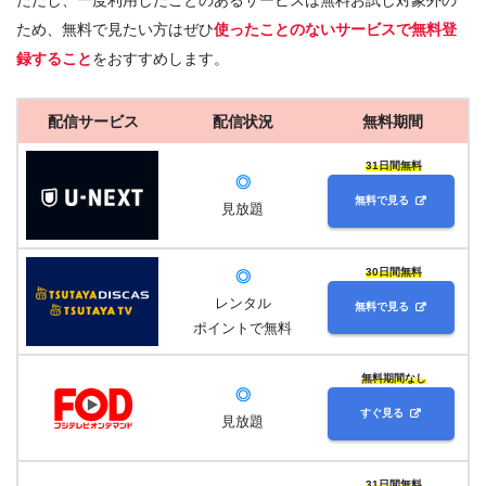
ただし、一度利用したことのあるサービスは無料お試し対象外の
ため、無料で見たい方はぜひ
使ったことのないサービスで無料登
録すること
をおすすめします。
配信サービス
配信状況
無料期間
31日間無料
◎
無料で見る
見放題
30日間無料
◎
レンタル
無料で見る
ポイントで無料
無料期間なし
◎
すぐ見る
見放題
31日間無料