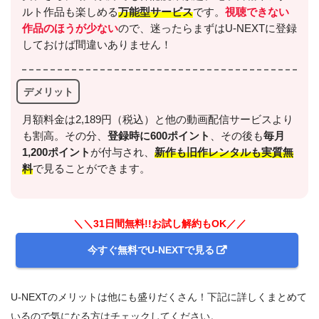
ルト作品も楽しめる
万能型サービス
です。
視聴できない
作品のほうが少ない
ので、迷ったらまずはU-NEXTに登録
しておけば間違いありません！
デメリット
月額料金は2,189円（税込）と他の動画配信サービスより
も割高。その分、
登録時に600ポイント
、その後も
毎月
1,200ポイント
が付与され、
新作も旧作レンタルも実質無
料
で見ることができます。
＼＼31日間無料!!お試し解約もOK／／
今すぐ無料でU-NEXTで見る
U-NEXTのメリットは他にも盛りだくさん！下記に詳しくまとめて
いるので気になる方はチェックしてください。