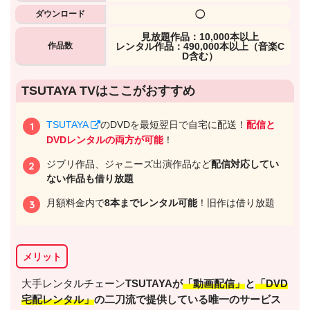
ダウンロード
◯
⾒放題作品：10,000本以上
作品数
レンタル作品：490,000本以上（音楽C
D含む）
出典:
U-NEXTヘルプセンター
TSUTAYA TVはここがおすすめ
TSUTAYA
のDVDを最短翌日で自宅に配送！
配信と
DVDレンタルの両方が可能
！
ジブリ作品、ジャニーズ出演作品など
配信対応してい
ない作品も借り放題
月額料金内で
8本までレンタル可能
！旧作は借り放題
メリット
出典:
U-NEXT
大手レンタルチェーン
TSUTAYAが
「動画配信」
と
「DVD
宅配レンタル」
の二刀流で提供している唯一のサービス