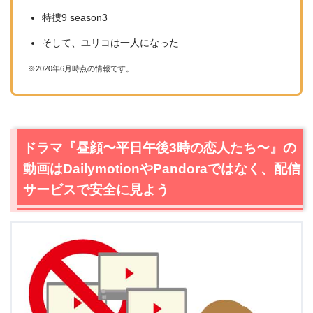
特捜9 season3
そして、ユリコは一人になった
※2020年6月時点の情報です。
ドラマ『昼顔〜平日午後3時の恋人たち〜』の
動画はDailymotionやPandoraではなく、配信
サービスで安全に見よう