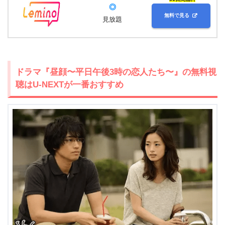
◎
無料で見る
見放題
ドラマ『昼顔〜平日午後3時の恋人たち〜』の無料視
聴はU-NEXTが一番おすすめ