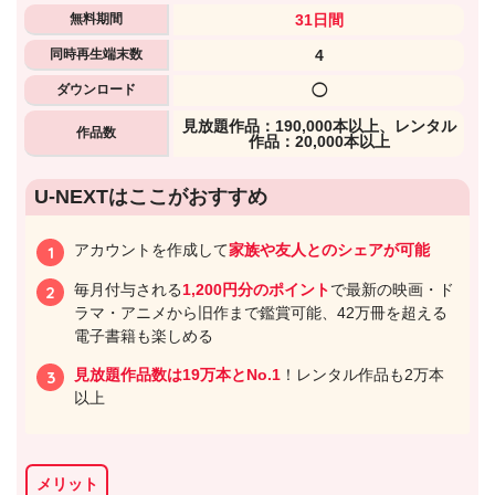
無料期間
31日間
同時再生端末数
4
ダウンロード
◯
⾒放題作品：190,000本以上、レンタル
作品数
作品：20,000本以上
U-NEXTはここがおすすめ
アカウントを作成して
家族や友人とのシェアが可能
毎月付与される
1,200円分のポイント
で最新の映画・ド
ラマ・アニメから旧作まで鑑賞可能、42万冊を超える
電子書籍も楽しめる
見放題作品数は19万本とNo.1
！レンタル作品も2万本
以上
メリット