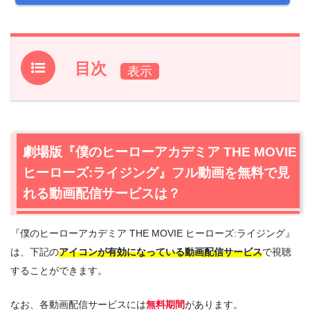
目次
1.
劇場版『僕のヒーローアカデミア THE MOVIE ヒーロー
ズ:ライジング』フル動画を無料で見れる動画配信サービス
は？
劇場版『僕のヒーローアカデミア THE MOVIE
1.1
劇場版『僕のヒーローアカデミア THE MOVIE ヒーロー
ヒーローズ:ライジング』フル動画を無料で見
ズ:ライジング』の無料視聴はU-NEXTが一番おすすめ
1.2
劇場版『僕のヒーローアカデミア THE MOVIE ヒーロ
れる動画配信サービスは？
ーズ:ライジング』の全作見放題配信のHuluもおすすめ
2.
『僕のヒーローアカデミア THE MOVIE ヒーローズ:ライジング』
『僕のヒーローアカデミア THE MOVIE ヒーローズ:ラ
は、下記の
アイコンが有効になっている動画配信サービス
で視聴
イジング』作品情報
することができます。
2.1
『僕のヒーローアカデミア THE MOVIE ヒーローズ:ラ
イジング』あらすじ
なお、各動画配信サービスには
無料期間
があります。
2.2
『僕のヒーローアカデミア THE MOVIE ヒーローズ:ラ