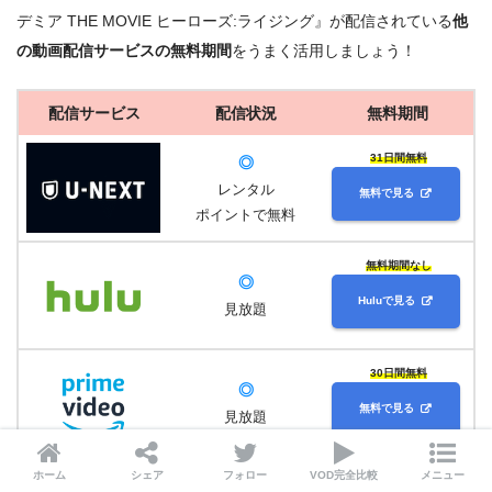
デミア THE MOVIE ヒーローズ:ライジング』が配信されている
他
の動画配信サービスの無料期間
をうまく活用しましょう！
配信サービス
配信状況
無料期間
31日間無料
◎
レンタル
無料で見る
ポイントで無料
無料期間なし
◎
Huluで見る
見放題
30日間無料
◎
無料で見る
見放題
ホーム
シェア
フォロー
VOD完全比較
メニュー
31日間無料