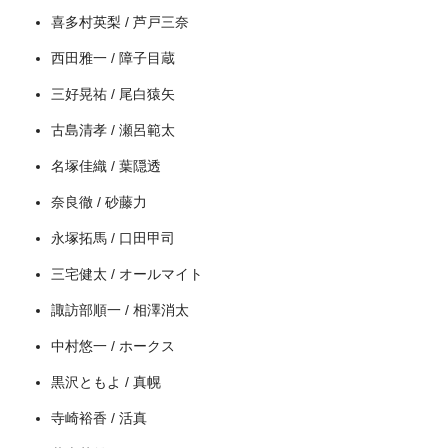
喜多村英梨 / 芦戸三奈
出典:
U-NEXT
西田雅一 / 障子目蔵
三好晃祐 / 尾白猿矢
古島清孝 / 瀬呂範太
名塚佳織 / 葉隠透
奈良徹 / 砂藤力
永塚拓馬 / 口田甲司
三宅健太 / オールマイト
＼＼31日間無料!!お試し解約もOK／／
諏訪部順一 / 相澤消太
今すぐ無料でU-NEXTで見る
中村悠一 / ホークス
黒沢ともよ / 真幌
寺崎裕香 / 活真