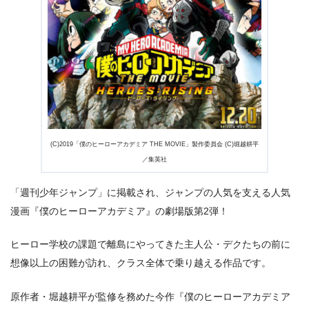
(C)2019「僕のヒーローアカデミア THE MOVIE」製作委員会 (C)堀越耕平
／集英社
「週刊少年ジャンプ」に掲載され、ジャンプの人気を支える人気
漫画『僕のヒーローアカデミア』の劇場版第2弾！
出典:
U-NEXT
ヒーロー学校の課題で離島にやってきた主人公・デクたちの前に
想像以上の困難が訪れ、クラス全体で乗り越える作品です。
原作者・堀越耕平が監修を務めた今作『僕のヒーローアカデミア