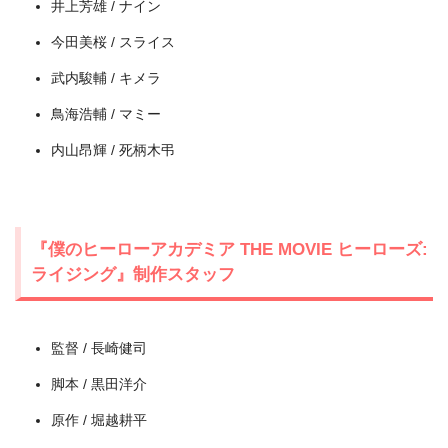
井上芳雄 / ナイン
今田美桜 / スライス
武内駿輔 / キメラ
鳥海浩輔 / マミー
内山昂輝 / 死柄木弔
出典:
U-NEXT
『僕のヒーローアカデミア THE MOVIE ヒーローズ:
ライジング』制作スタッフ
監督 / 長崎健司
脚本 / 黒田洋介
原作 / 堀越耕平