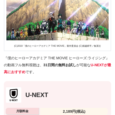
(C)2019「僕のヒーローアカデミア THE MOVIE」製作委員会 (C)堀越耕平／集英社
『僕のヒーローアカデミア THE MOVIE ヒーローズ:ライジング』
の動画フル無料視聴は、
31日間の無料お試し
が可能な
U-NEXTが最
高におすすめ
です。
U-NEXT
月額料金
2,189円
(税込)