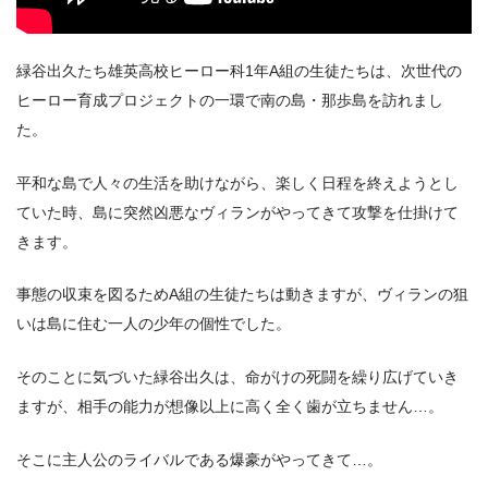
緑谷出久たち雄英高校ヒーロー科1年A組の生徒たちは、次世代の
ヒーロー育成プロジェクトの一環で南の島・那歩島を訪れまし
出典:
U-NEXT
た。
平和な島で人々の生活を助けながら、楽しく日程を終えようとし
ていた時、島に突然凶悪なヴィランがやってきて攻撃を仕掛けて
きます。
事態の収束を図るためA組の生徒たちは動きますが、ヴィランの狙
＼＼31日間無料!!お試し解約もOK／／
いは島に住む一人の少年の個性でした。
今すぐ無料でU-NEXTで見る
そのことに気づいた緑谷出久は、命がけの死闘を繰り広げていき
ますが、相手の能力が想像以上に高く全く歯が立ちません…。
そこに主人公のライバルである爆豪がやってきて…。