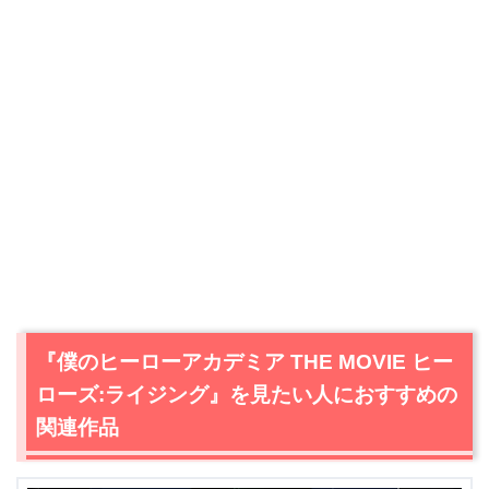
出典:
U-NEXT
『僕のヒーローアカデミア THE MOVIE ヒー
＼＼31日間無料!!お試し解約もOK／／
ローズ:ライジング』を見たい人におすすめの
今すぐ無料でU-NEXTで見る
関連作品