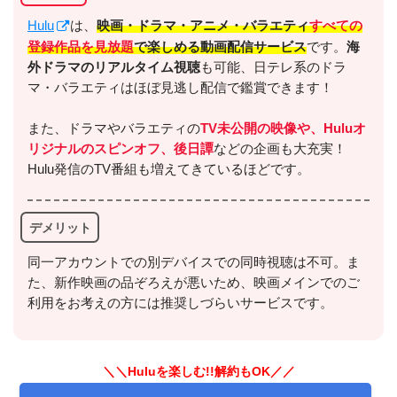
Hulu
は、
映画・ドラマ・アニメ・バラエティ
すべての
登録作品を見放題
で楽しめる動画配信サービス
です。
海
外ドラマのリアルタイム視聴
も可能、日テレ系のドラ
出典:
U-NEXT
マ・バラエティはほぼ見逃し配信で鑑賞できます！
また、ドラマやバラエティの
TV未公開の映像や、Huluオ
リジナルのスピンオフ、後日譚
などの企画も大充実！
Hulu発信のTV番組も増えてきているほどです。
＼＼31日間無料!!お試し解約もOK／／
今すぐ無料でU-NEXTで見る
デメリット
同一アカウントでの別デバイスでの同時視聴は不可。ま
た、新作映画の品ぞろえが悪いため、映画メインでのご
利用をお考えの方には推奨しづらいサービスです。
＼＼Huluを楽しむ!!解約もOK／／
出典:
U-NEXTヘルプセンター