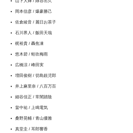
山下大輝 / 緑谷出久
岡本信彦 / 爆豪勝己
佐倉綾音 / 麗日お茶子
＼＼31日間無料!!お試し解約もOK／／
石川界人 / 飯田天哉
今すぐ無料でU-NEXTで見る
梶裕貴 / 轟焦凍
悠木碧 / 蛙吹梅雨
広橋涼 / 峰田実
増田俊樹 / 切島鋭児郎
井上麻里奈 / 八百万百
細谷佳正 / 常闇踏陰
畠中祐 / 上鳴電気
桑野晃輔 / 青山優雅
真堂圭 / 耳郎響香