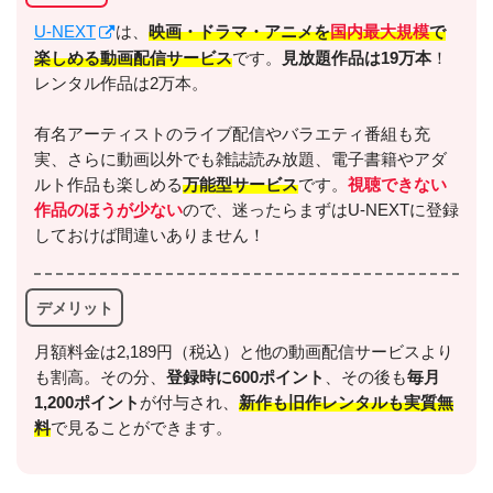
U-NEXT
は、
映画・ドラマ・アニメを
国内最大規模
で
楽しめる動画配信サービス
です。
見放題作品は19万本
！
レンタル作品は2万本。
有名アーティストのライブ配信やバラエティ番組も充
実、さらに動画以外でも雑誌読み放題、電子書籍やアダ
ルト作品も楽しめる
万能型サービス
です。
視聴できない
作品のほうが少ない
ので、迷ったらまずはU-NEXTに登録
しておけば間違いありません！
デメリット
月額料金は2,189円（税込）と他の動画配信サービスより
も割高。その分、
登録時に600ポイント
、その後も
毎月
1,200ポイント
が付与され、
新作も旧作レンタルも実質無
料
で見ることができます。