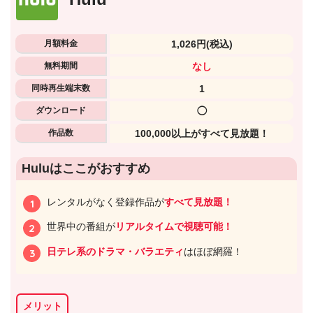
月額料金
1,026円
(税込)
無料期間
なし
同時再生端末数
1
ダウンロード
◯
作品数
100,000以上がすべて見放題！
Huluはここがおすすめ
出典:
U-NEXTヘルプセンター
レンタルがなく登録作品が
すべて見放題！
世界中の番組が
リアルタイムで視聴可能！
日テレ系のドラマ・バラエティ
はほぼ網羅！
メリット