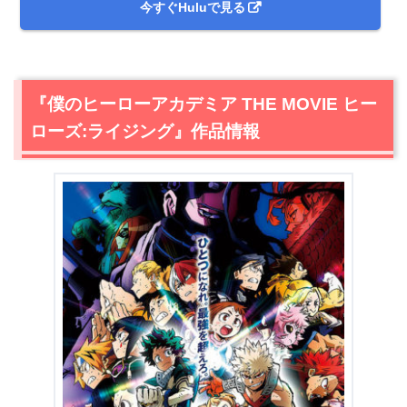
今すぐHuluで見る
『僕のヒーローアカデミア THE MOVIE ヒー
ローズ:ライジング』作品情報
＼＼31日間無料!!お試し解約もOK／／
今すぐ無料でU-NEXTで見る