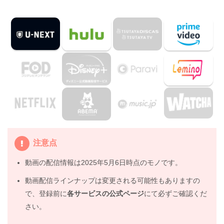
イジング』キャスト・登場人物
2.3
『僕のヒーローアカデミア THE MOVIE ヒーローズ:ラ
イジング』制作スタッフ
3.
『僕のヒーローアカデミア THE MOVIE ヒーローズ:ライ
ジング』を見たい人におすすめの関連作品
4.
劇場版『僕のヒーローアカデミア THE MOVIE ヒーロー
ズ:ライジング』の動画はDailymotionやPandoraではな
く、配信サービスで安全に見よう
5.
劇場版『僕のヒーローアカデミア THE MOVIE ヒーロー
注意点
ズ:ライジング』動画フル無料視聴まとめ
動画の配信情報は2025年5月6日時点のモノです。
動画配信ラインナップは変更される可能性もありますの
で、登録前に
各サービスの公式ページ
にて必ずご確認くだ
さい。