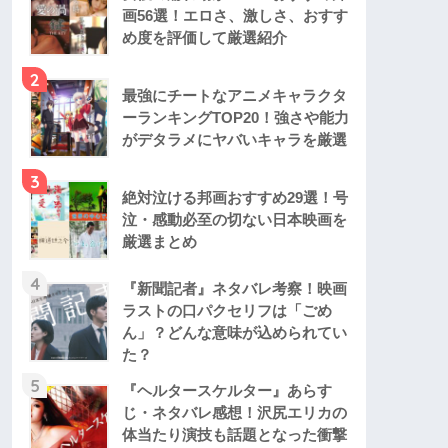
画56選！エロさ、激しさ、おすす
め度を評価して厳選紹介
2
最強にチートなアニメキャラクタ
ーランキングTOP20！強さや能力
がデタラメにヤバいキャラを厳選
3
絶対泣ける邦画おすすめ29選！号
泣・感動必至の切ない日本映画を
厳選まとめ
4
『新聞記者』ネタバレ考察！映画
ラストの口パクセリフは「ごめ
ん」？どんな意味が込められてい
た？
5
『ヘルタースケルター』あらす
じ・ネタバレ感想！沢尻エリカの
体当たり演技も話題となった衝撃