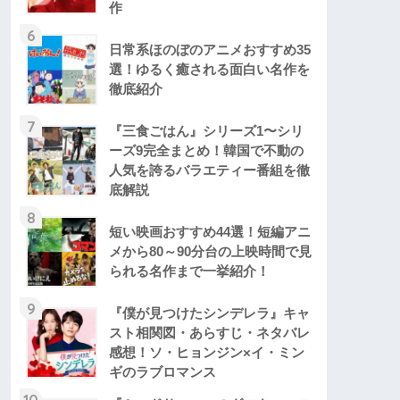
作
6
日常系ほのぼのアニメおすすめ35
選！ゆるく癒される面白い名作を
徹底紹介
7
『三食ごはん』シリーズ1〜シリ
ーズ9完全まとめ！韓国で不動の
人気を誇るバラエティー番組を徹
底解説
8
短い映画おすすめ44選！短編アニ
メから80～90分台の上映時間で見
られる名作まで一挙紹介！
9
『僕が見つけたシンデレラ』キャ
スト相関図・あらすじ・ネタバレ
感想！ソ・ヒョンジン×イ・ミン
ギのラブロマンス
10