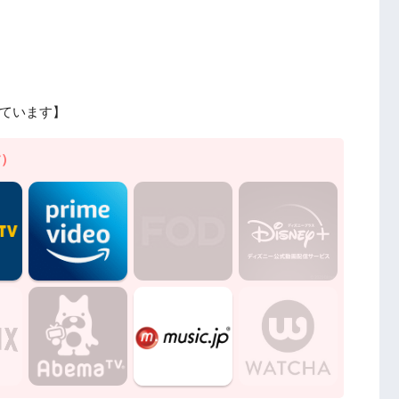
ています】
す）