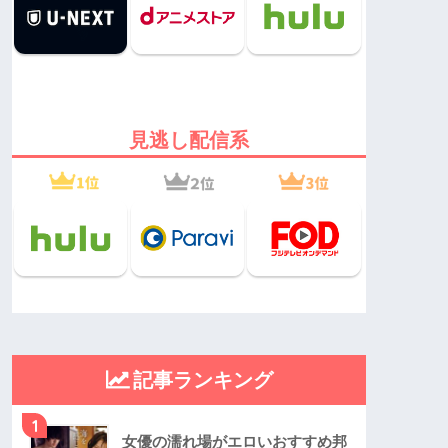
見逃し配信系
記事ランキング
1
女優の濡れ場がエロいおすすめ邦