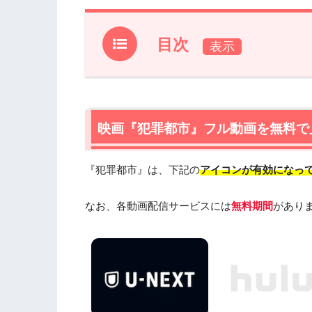
目次
1.
映画『犯罪都市』フル動画を無料で見れ
1.1
映画『犯罪都市』の無料視聴はU-NEX
1.2
映画『犯罪都市』を動画配信＆宅配レンタ
映画『犯罪都市』フル動画を無料で
2.
『犯罪都市』作品情報
『犯罪都市』は、下記の
アイコンが有効になっ
2.1
『犯罪都市』あらすじ
2.2
『犯罪都市』キャスト・登場人物
なお、各動画配信サービスには
無料期間
があり
2.3
『犯罪都市』制作スタッフ
3.
『犯罪都市』を見たい人におすすめの
4.
映画『犯罪都市』の動画はDailymoti
5.
映画『犯罪都市』動画フル無料視聴ま