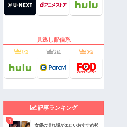
見逃し配信系
記事ランキング
1
女優の濡れ場がエロいおすすめ邦