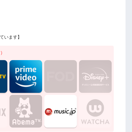
ています】
す）