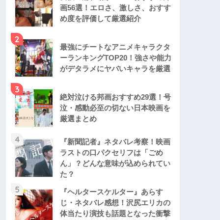
画56選！エロさ、激しさ、おすす
め度を評価して厳選紹介
2
最強にチートなアニメキャラクタ
ーランキングTOP20！強さや能力
がデタラメにヤバいキャラを厳選
3
絶対泣ける邦画おすすめ29選！号
泣・感動必至の切ない日本映画を
厳選まとめ
4
『新聞記者』ネタバレ考察！映画
ラストの口パクセリフは「ごめ
ん」？どんな意味が込められてい
た？
5
『ヘルタースケルター』あらす
じ・ネタバレ感想！沢尻エリカの
体当たり演技も話題となった衝撃