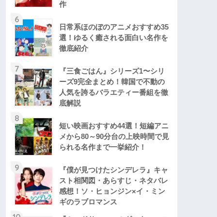
作
6
日常系ほのぼのアニメおすすめ35
選！ゆるく癒される面白い名作を
徹底紹介
7
『三食ごはん』シリーズ1〜シリ
ーズ9完全まとめ！韓国で不動の
人気を誇るバラエティー番組を徹
底解説
8
短い映画おすすめ44選！短編アニ
メから80～90分台の上映時間で見
られる名作まで一挙紹介！
9
『僕が見つけたシンデレラ』キャ
スト相関図・あらすじ・ネタバレ
感想！ソ・ヒョンジン×イ・ミン
ギのラブロマンス
10