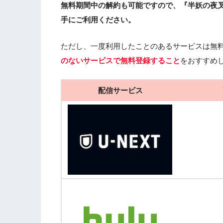
無料期間中の解約も可能ですので、『半妖の夜
手にご利用ください。
ただし、一度利用したことのあるサービスは無
のないサービスで無料登録すること
をおすすめ
配信サービス