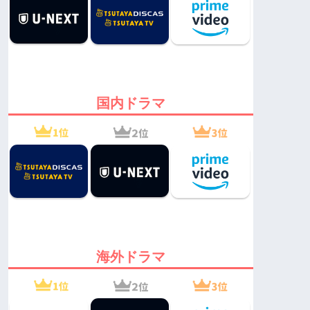
国内ドラマ
海外ドラマ