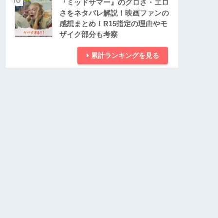
『ミッドサマー』のグロさ・エロ
さをネタバレ解説！映画ファンの
感想まとめ！R15指定の理由やモ
ザイク部分も考察
累計ランキングを見る