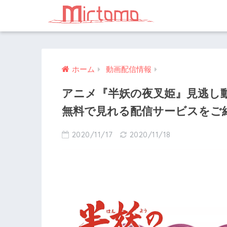
ホーム
動画配信情報
アニメ『半妖の夜叉姫』見逃し
無料で見れる配信サービスをご
2020/11/17
2020/11/18