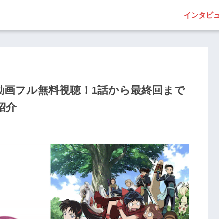
インタビ
動画フル無料視聴！1話から最終回まで
紹介