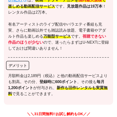
楽しめる動画配信サービス
です。
見放題作品は19万本
！
レンタル作品は2万本。
有名アーティストのライブ配信やバラエティ番組も充
実、さらに動画以外でも雑誌読み放題、電子書籍やアダ
ルト作品も楽しめる
万能型サービス
です。
視聴できない
作品のほうが少ない
ので、迷ったらまずはU-NEXTに登録
しておけば間違いありません！
デメリット
月額料金は2,189円（税込）と他の動画配信サービスより
も割高。その分、
登録時に600ポイント
、その後も
毎月
1,200ポイント
が付与され、
新作も旧作レンタルも実質無
料
で見ることができます。
＼＼31日間無料!!お試し解約もOK／／