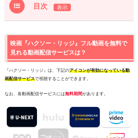
目次
1.
映画『ハクソー・リッジ』フル動画を無料で見れる動画
配信サービスは？
1.1
映画『ハクソー・リッジ』の無料視聴はU-NEXTが一番
映画『ハクソー・リッジ』フル動画を無料で
おすすめ
見れる動画配信サービスは？
1.2
映画『ハクソー・リッジ』を動画配信＆宅配レンタルで
楽しめるTSUTAYA TVもおすすめ
『ハクソー・リッジ』は、下記の
アイコンが有効になっている動
2.
映画『ハクソー・リッジ』作品情報
画配信サービス
で視聴することができます。
2.1
映画『ハクソー・リッジ』あらすじ
2.2
映画『ハクソー・リッジ』キャスト・登場人物
なお、各動画配信サービスには
無料期間
があります。
2.3
映画『ハクソー・リッジ』制作スタッフ
2.4
映画『ハクソー・リッジ』は日本語吹替版も楽しめる
3.
映画『ハクソー・リッジ』を見たい人におすすめの関連
作品
4.