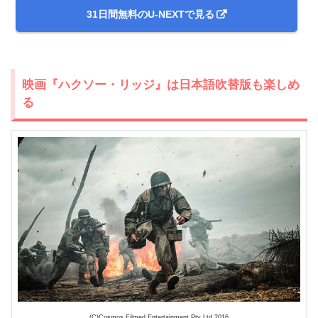
31日間無料のU-NEXTで見る
映画『ハクソー・リッジ』は日本語吹替版も楽しめ
る
＼＼31日間無料!!お試し解約もOK／／
今すぐ無料でU-NEXTで見る
(C)Cosmos Filmed Entertainment Pty Ltd 2016