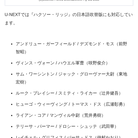
U-NEXTでは『ハクソー・リッジ』の日本語吹替版にも対応してい
ます。
アンドリュー・ガーフィールド / デズモンド・モス（前野
出典:
U-NEXT
智昭）
ヴィンス・ヴォーン / ハウエル軍曹（咲野俊介）
サム・ワーシントン / ジャック・グローヴァー大尉（東地
宏樹）
ルーク・ブレイシー / スミティ・ライカー（辻井健吾）
ヒューゴ・ウィーヴィング / トーマス・ドス（広瀬彰勇）
ライアン・コア / マンヴィル中尉（荒井勇樹）
テリーサ・パーマー / ドロシー・シュッテ（武田華）
レイチェル・グリフィス / バーサ・ドス（仲村かおり）