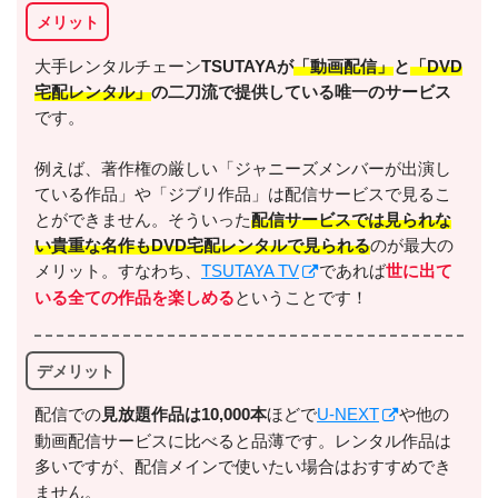
メリット
出典:
U-NEXT
大手レンタルチェーン
TSUTAYAが
「動画配信」
と
「DVD
宅配レンタル」
の二刀流で提供している唯一のサービス
です。
例えば、著作権の厳しい「ジャニーズメンバーが出演し
ている作品」や「ジブリ作品」は配信サービスで見るこ
＼＼31日間無料!!お試し解約もOK／／
とができません。そういった
配信サービスでは見られな
い貴重な名作もDVD宅配レンタルで見られる
のが最大の
今すぐ無料でU-NEXTで見る
メリット。すなわち、
TSUTAYA TV
であれば
世に出て
いる全ての作品を楽しめる
ということです！
デメリット
配信での
⾒放題作品は10,000本
ほどで
U-NEXT
や他の
動画配信サービスに比べると品薄です。レンタル作品は
多いですが、配信メインで使いたい場合はおすすめでき
出典:
U-NEXTヘルプセンター
ません。