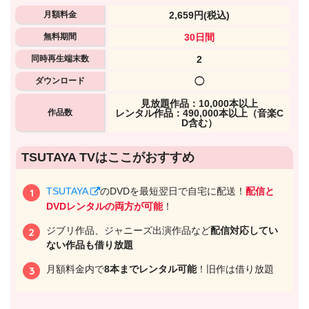
月額料金
2,659円
(税込)
無料期間
30日間
同時再生端末数
2
ダウンロード
◯
⾒放題作品：10,000本以上
作品数
レンタル作品：490,000本以上（音楽C
D含む）
出典:
U-NEXTヘルプセンター
TSUTAYA TVはここがおすすめ
TSUTAYA
のDVDを最短翌日で自宅に配送！
配信と
DVDレンタルの両方が可能
！
ジブリ作品、ジャニーズ出演作品など
配信対応してい
ない作品も借り放題
月額料金内で
8本までレンタル可能
！旧作は借り放題