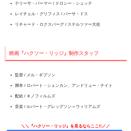
テリーサ・パーマー / ドロシー・シュッテ
レイチェル・グリフィス / バーサ・ドス
＼＼31日間無料!!お試し解約もOK／／
リチャード・ロクスバーグ / ステルツァー大佐
今すぐ無料でU-NEXTで見る
映画『ハクソー・リッジ』制作スタッフ
監督 / メル・ギブソン
脚本 / ロバート・シェンカン、アンドリュー・ナイト
配給 / キノフィルムズ
音楽 / ルパート・グレッグソン＝ウィリアムズ
＼＼『ハクソー・リッジ』を見るならここ!!／／
出典:
U-NEXT