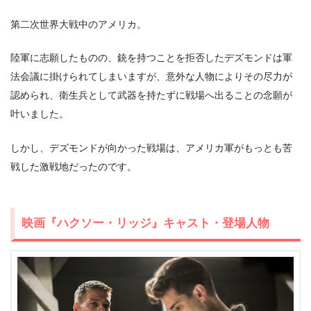
第二次世界大戦中のアメリカ。
出典:
U-NEXT
陸軍に志願したものの、銃を持つことを拒否したデズモンドは軍
法会議に掛けられてしまいますが、意外な人物によりその尽力が
認められ、衛生兵として武器を持たずに戦場へ出ることの念願が
叶いました。
しかし、デズモンドが向かった戦場は、アメリカ軍がもっとも苦
戦した激戦地だったのです。
＼＼31日間無料!!お試し解約もOK／／
今すぐ無料でU-NEXTで見る
映画『ハクソー・リッジ』キャスト・登場人物