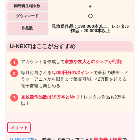
同時再生端末数
4
ダウンロード
◯
⾒放題作品：190,000本以上、レンタル
作品数
作品：20,000本以上
U-NEXTはここがおすすめ
アカウントを作成して
家族や友人とのシェアが可能
毎月付与される
1,200円分のポイント
で最新の映画・ド
ラマ・アニメから旧作まで鑑賞可能、42万冊を超える
電子書籍も楽しめる
見放題作品数は19万本とNo.1
！レンタル作品も2万本
以上
メリット
U-NEXT
は、
映画・ドラマ・アニメを
国内最大規模
で