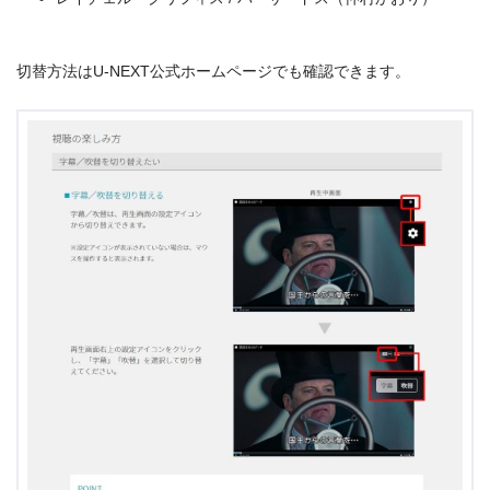
＼＼31日間無料!!お試し解約もOK／／
切替方法はU-NEXT公式ホームページでも確認できます。
今すぐ無料でU-NEXTで見る