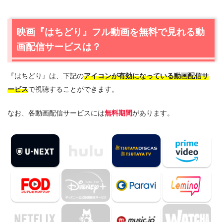
ビスは？
1.1
映画『はちどり』の無料視聴はU-NEXTが一番おすすめ
映画『はちどり』フル動画を無料で見れる動
1.2
映画『はちどり』を動画配信＆宅配レンタルで楽しめる
画配信サービスは？
TSUTAYA TVもおすすめ
2.
映画『はちどり』作品情報
『はちどり』は、下記の
アイコンが有効になっている動画配信サ
2.1
映画『はちどり』あらすじ
ービス
で視聴することができます。
2.2
映画『はちどり』感想・口コミ
2.3
映画『はちどり』キャスト・登場人物
なお、各動画配信サービスには
無料期間
があります。
2.4
映画『はちどり』制作スタッフ
3.
映画『はちどり』を見たい人におすすめの関連作品
3.1
『82年生まれ、キム・ジヨン』（2019年）
3.2
『レディ・バード』（2017年）
3.3
『未成年』（2019年）
4.
映画『はちどり』の動画はDailymotionやPandoraでは
なく、配信サービスで安全に見よう