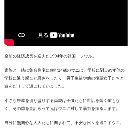
出典:
U-NEXT
空前の経済成長を迎えた1994年の韓国・ソウル。
家族と一緒に集合住宅に住む14歳のウニは、学校に馴染めず他の
＼＼31日間無料!!お試し解約もOK／／
学校に通う親友と悪さをしたり、男子生徒や他の後輩女子たちと
今すぐ無料でU-NEXTで見る
遊んだりして過ごしていました。
小さな餅屋を切り盛りする両親は子供たちに世話を焼く隙もな
く、その隙を見計らって兄はウニに対して暴力を振るいます。
自分に無関心な大人たちに囲まれて、不安な日々を過ごすウニ。