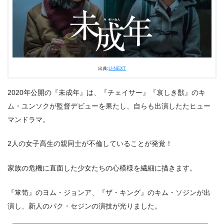
出典:
U-NEXT
2020年公開の『未成年』は、『チェイサー』『哀しき獣』のキ
ム・ユンソクが監督デビューを果たし、自らも出演したたヒュー
マンドラマ。
2人の女子高生の親同士が不倫していることが発覚！
家族の危機に直面した少女たちの心模様を繊細に描きます。
『箪笥』のヨム・ジョンア、『ザ・キング』のキム・ソジンが出
演し、新人のパク・セジンの演技が光りました。