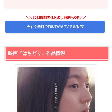
＼＼30日間無料!!お試し解約もOK／／
今すぐ無料でTSUTAYA TVで見る
映画『はちどり』作品情報
＼＼31日間無料!!お試し解約もOK／／
今すぐ無料でU-NEXTで見る