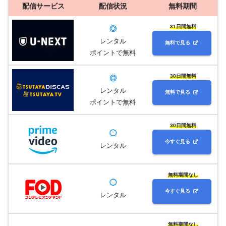
配信サービス
配信状況
無料期間
31日間無料
◎
レンタル
無料で見る
ポイントで無料
30日間無料
◎
レンタル
無料で見る
ポイントで無料
30日間無料
◯
今すぐ見る
レンタル
無料期間なし
◯
今すぐ見る
レンタル
無料期間なし