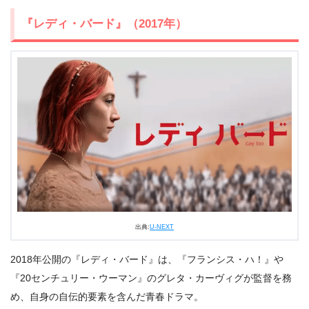
『レディ・バード』（2017年）
出典:
U-NEXT
2018年公開の『レディ・バード』は、『フランシス・ハ！』や
『20センチュリー・ウーマン』のグレタ・カーヴィグが監督を務
め、自身の自伝的要素を含んだ青春ドラマ。