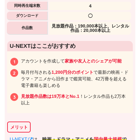
同時再生端末数
4
ダウンロード
◯
⾒放題作品：190,000本以上、レンタル
作品数
作品：20,000本以上
U-NEXTはここがおすすめ
アカウントを作成して
家族や友人とのシェアが可能
毎月付与される
1,200円分のポイント
で最新の映画・ド
ラマ・アニメから旧作まで鑑賞可能、42万冊を超える
電子書籍も楽しめる
見放題作品数は19万本とNo.1
！レンタル作品も2万本
以上
メリット
U-NEXT
は、
映画・ドラマ・アニメを
国内最大規模
で