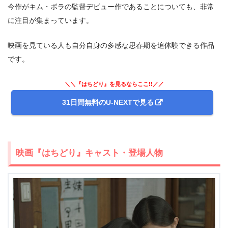
今作がキム・ボラの監督デビュー作であることについても、非常
に注目が集まっています。
映画を見ている人も自分自身の多感な思春期を追体験できる作品
です。
出典:
U-NEXT
＼＼『はちどり』を見るならここ!!／／
31日間無料のU-NEXTで見る
映画『はちどり』キャスト・登場人物