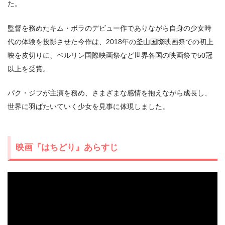
た。
監督を務めたキム・ボラのデビュー作でありながら自身の少女時
代の体験を投影させた今作は、2018年の釜山国際映画祭での初上
映を皮切りに、ベルリン国際映画祭など世界各国の映画祭で50冠
以上を受賞。
パク・ジフが主演を務め、さまざまな感情を抱えながら成長し、
世界に羽ばたいていく少女を見事に体現しました。
映画『はちどり』あらすじ