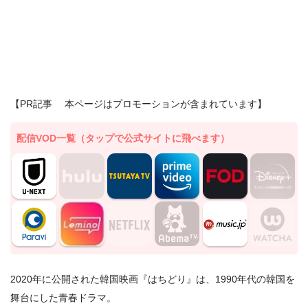
【PR記事 本ページはプロモーションが含まれています】
配信VOD一覧（タップで公式サイトに飛べます）
2020年に公開された韓国映画『はちどり』は、1990年代の韓国を
舞台にした青春ドラマ。