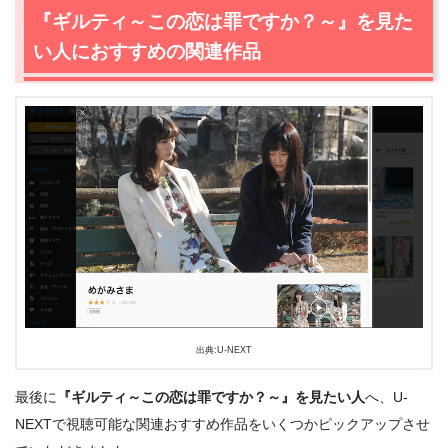
出典:
U-NEXT
『ギルティ～この恋は罪ですか？～』を見た
い人におすすめの関連作品
＼＼31日間無料!!お試し解約もOK／／
今すぐ無料でU-NEXTで見る
出典:U-NEXT
最後に
『ギルティ～この恋は罪ですか？～』を見たい人
へ、U-
NEXTで視聴可能な関連おすすめ作品をいくつかピックアップさせ