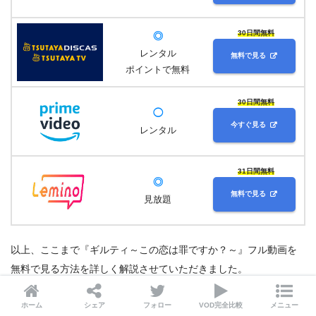
30日間無料
◎
レンタル
無料で見る
ポイントで無料
30日間無料
◯
今すぐ見る
レンタル
31日間無料
◎
無料で見る
見放題
以上、ここまで『ギルティ～この恋は罪ですか？～』フル動画を
無料で見る方法を詳しく解説させていただきました。
ぜひ、無料期間たっぷりとお楽しみくださいね！
ホーム
シェア
フォロー
VOD完全比較
メニュー