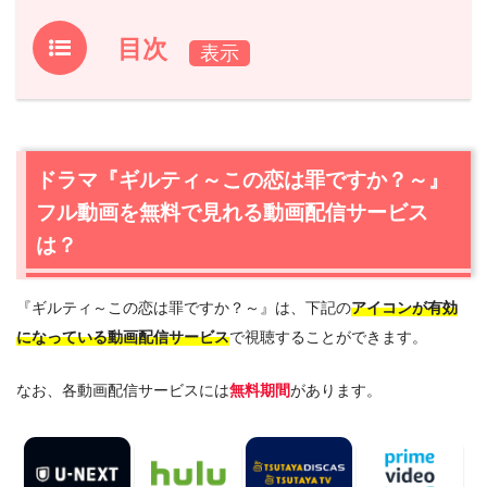
目次
1.
ドラマ『ギルティ～この恋は罪ですか？～』フル動画を
無料で見れる動画配信サービスは？
1.1
ドラマ『ギルティ～この恋は罪ですか？～』の無料視聴
ドラマ『ギルティ～この恋は罪ですか？～』
はU-NEXTが一番おすすめ
フル動画を無料で見れる動画配信サービス
1.2
ドラマ『ギルティ～この恋は罪ですか？～』を動画配信
＆宅配レンタルで楽しめるTSUTAYA TVもおすすめ
は？
2.
『ギルティ～この恋は罪ですか？～』作品情報
『ギルティ～この恋は罪ですか？～』は、下記の
アイコンが有効
2.1
『ギルティ～この恋は罪ですか？～』あらすじ
になっている動画配信サービス
で視聴することができます。
2.2
『ギルティ～この恋は罪ですか？～』キャスト・登場
人物
なお、各動画配信サービスには
無料期間
があります。
2.3
『ギルティ～この恋は罪ですか？～』制作スタッフ
2.4
『ギルティ～この恋は罪ですか？～』原作漫画も読み
たい方へ