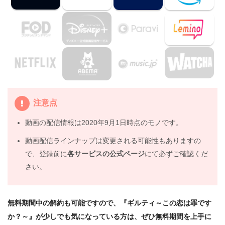
3.
『ギルティ～この恋は罪ですか？～』を見たい人におす
すめの関連作品
4.
ドラマ『ギルティ～この恋は罪ですか？～』の動画は
DailymotionやPandoraではなく、配信サービスで安全に
見よう
5.
ドラマ『ギルティ～この恋は罪ですか？～』動画フル無
料視聴まとめ
注意点
動画の配信情報は2020年9月1日時点のモノです。
動画配信ラインナップは変更される可能性もありますの
で、登録前に
各サービスの公式ページ
にて必ずご確認くだ
さい。
無料期間中の解約も可能ですので、『ギルティ～この恋は罪です
か？～』が少しでも気になっている方は、ぜひ無料期間を上手に