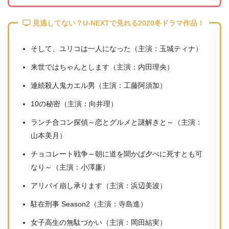
見逃してない？U-NEXTで見れる2020冬ドラマ作品！
そして、ユリコは一人になった（主演：玉城ティナ）
来世ではちゃんとします（主演：内田理央）
連続殺人鬼カエル男（主演：工藤阿須加）
10の秘密（主演：向井理）
ランチ合コン探偵～恋とグルメと謎解きと～（主演：
山本美月）
チョコレート戦争～朝に道を聞かば夕べに死すとも可
なり～（主演：小澤廉）
アリバイ崩し承ります（主演：浜辺美波）
駐在刑事 Season2（主演：寺島進）
女子高生の無駄づかい（主演：岡田結実）