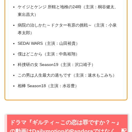
ケイジとケンジ 所轄と地検の24時（主演：桐谷健太、
東出昌大）
病院の治しかた～ドクター有原の挑戦～（主演：小泉
孝太郎）
SEDAI WARS（主演：山田裕貴）
僕はどこから（主演：中島裕翔）
科捜研の女 Season19（主演：沢口靖子）
この男は人生最大の過ちです（主演：速水もこみち）
相棒 Season18（主演：水谷豊）
ドラマ『ギルティ～この恋は罪ですか？～』
の動画はDailymotionやPandoraではなく、配