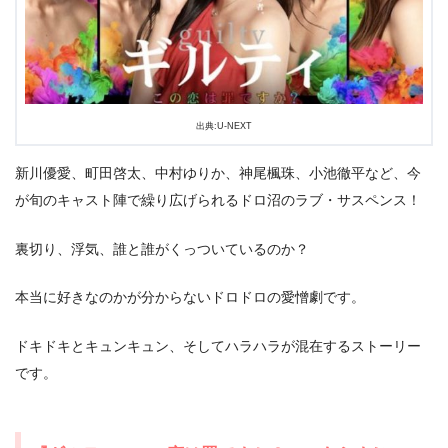
出典:U-NEXT
新川優愛、町田啓太、中村ゆりか、神尾楓珠、小池徹平など、今
が旬のキャスト陣で繰り広げられるドロ沼のラブ・サスペンス！
裏切り、浮気、誰と誰がくっついているのか？
出典:
U-NEXT
本当に好きなのかが分からないドロドロの愛憎劇です。
ドキドキとキュンキュン、そしてハラハラが混在するストーリー
です。