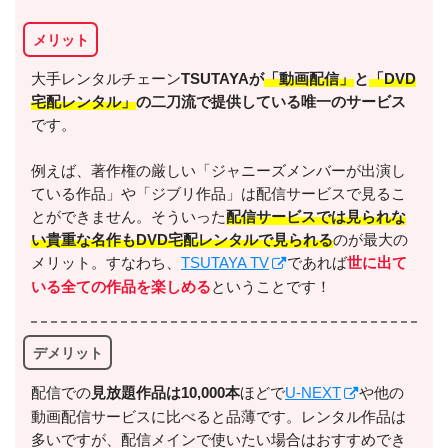
メリット
出典:
U-NEXT
大手レンタルチェーン
TSUTAYAが
「動画配信」
と
「DVD
宅配レンタル」
の二刀流で提供している唯一のサービス
です。
例えば、著作権の厳しい「ジャニーズメンバーが出演し
＼＼31日間無料!!お試し解約もOK／／
ている作品」や「ジブリ作品」は配信サービスで見るこ
とができません。そういった
配信サービスでは見られな
今すぐ無料でU-NEXTで見る
い貴重な名作もDVD宅配レンタルで見られる
のが最大の
メリット。すなわち、
TSUTAYA TV
であれば
世に出て
いる全ての作品を楽しめる
ということです！
デメリット
配信での
⾒放題作品は10,000本
ほどで
U-NEXT
や他の
出典:
U-NEXTヘルプセンター
動画配信サービスに比べると品薄です。レンタル作品は
多いですが、配信メインで使いたい場合はおすすめでき