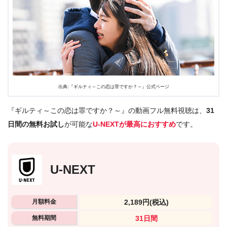
出典:『ギルティ～この恋は罪ですか？～』公式ページ
『ギルティ～この恋は罪ですか？～』の動画フル無料視聴は、
31
日間の無料お試し
が可能な
U-NEXTが最高におすすめ
です。
U-NEXT
月額料金
2,189円
(税込)
無料期間
31日間