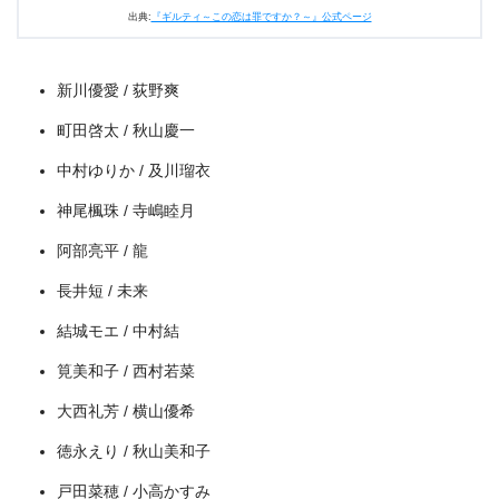
出典:
『ギルティ～この恋は罪ですか？～』公式ページ
新川優愛 / 荻野爽
町田啓太 / 秋山慶一
中村ゆりか / 及川瑠衣
神尾楓珠 / 寺嶋睦月
出典:
U-NEXT
阿部亮平 / 龍
長井短 / 未来
結城モエ / 中村結
筧美和子 / 西村若菜
大西礼芳 / 横山優希
徳永えり / 秋山美和子
戸田菜穂 / 小高かすみ