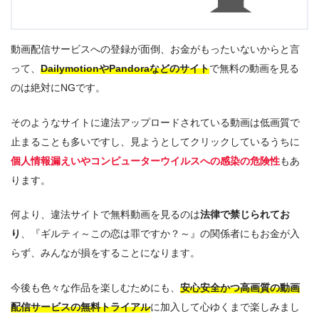
動画配信サービスへの登録が面倒、お金がもったいないからと言
って、
DailymotionやPandoraなどのサイト
で無料の動画を見る
のは絶対にNGです。
そのようなサイトに違法アップロードされている動画は低画質で
止まることも多いですし、見ようとしてクリックしているうちに
個人情報漏えいやコンピューターウイルスへの感染の危険性
もあ
ります。
何より、違法サイトで無料動画を見るのは
法律で禁じられてお
り
、『ギルティ～この恋は罪ですか？～』の関係者にもお金が入
らず、みんなが損をすることになります。
今後も色々な作品を楽しむためにも、
安心安全かつ高画質の動画
配信サービスの無料トライアル
に加入して心ゆくまで楽しみまし