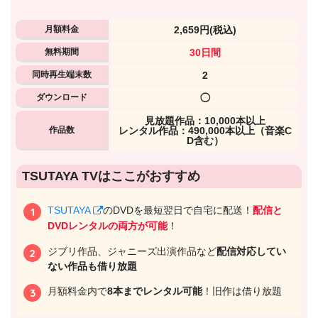
月額料金
2,659円
(税込)
無料期間
30日間
同時再生端末数
2
ダウンロード
◯
⾒放題作品：10,000本以上
作品数
レンタル作品：490,000本以上（音楽C
D含む）
出典:
U-NEXTヘルプセンター
TSUTAYA TVはここがおすすめ
TSUTAYA
のDVDを最短翌日で自宅に配送！
配信と
DVDレンタルの両方が可能
！
ジブリ作品、ジャニーズ出演作品など
配信対応してい
ない作品も借り放題
月額料金内で
8本までレンタル可能
！旧作は借り放題