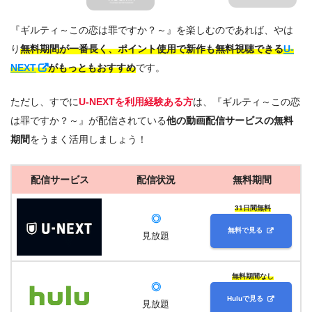
『ギルティ～この恋は罪ですか？～』を楽しむのであれば、やは
り
無料期間が一番長く、ポイント使用で新作も無料視聴できる
U-
NEXT
がもっともおすすめ
です。
ただし、すでに
U-NEXTを利用経験ある方
は、『ギルティ～この恋
は罪ですか？～』が配信されている
他の動画配信サービスの無料
期間
をうまく活用しましょう！
配信サービス
配信状況
無料期間
31日間無料
◎
無料で見る
見放題
無料期間なし
◎
Huluで見る
見放題