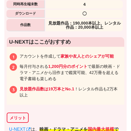
同時再生端末数
4
ダウンロード
◯
⾒放題作品：190,000本以上、レンタル
作品数
作品：20,000本以上
U-NEXTはここがおすすめ
アカウントを作成して
家族や友人とのシェアが可能
毎月付与される
1,200円分のポイント
で最新の映画・ド
ラマ・アニメから旧作まで鑑賞可能、42万冊を超える
電子書籍も楽しめる
見放題作品数は19万本とNo.1
！レンタル作品も2万本
以上
メリット
U-NEXT
は、
映画・ドラマ・アニメを
国内最大規模
で