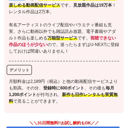
楽しめる動画配信サービス
です。
見放題作品は19万本
！
レンタル作品は2万本。
有名アーティストのライブ配信やバラエティ番組も充
実、さらに動画以外でも雑誌読み放題、電子書籍やアダ
ルト作品も楽しめる
万能型サービス
です。
視聴できない
作品のほうが少ない
ので、迷ったらまずはU-NEXTに登録
しておけば間違いありません！
デメリット
月額料金は2,189円（税込）と他の動画配信サービスより
も割高。その分、
登録時に600ポイント
、その後も
毎月
1,200ポイント
が付与され、
新作も旧作レンタルも実質無
料
で見ることができます。
＼＼31日間無料!!お試し解約もOK／／