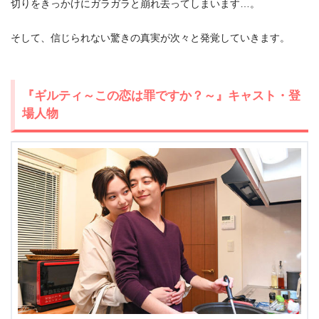
切りをきっかけにガラガラと崩れ去ってしまいます…。
そして、信じられない驚きの真実が次々と発覚していきます。
出典:
U-NEXT
『ギルティ～この恋は罪ですか？～』キャスト・登
場人物
＼＼31日間無料!!お試し解約もOK／／
今すぐ無料でU-NEXTで見る