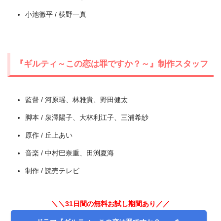
小池徹平 / 荻野一真
＼＼31日間無料!!お試し解約もOK／／
今すぐ無料でU-NEXTで見る
『ギルティ～この恋は罪ですか？～』制作スタッフ
監督 / 河原瑶、林雅貴、野田健太
脚本 / 泉澤陽子、大林利江子、三浦希紗
原作 / 丘上あい
音楽 / 中村巴奈重、田渕夏海
制作 / 読売テレビ
＼＼31日間の無料お試し期間あり／／
出典:
U-NEXT