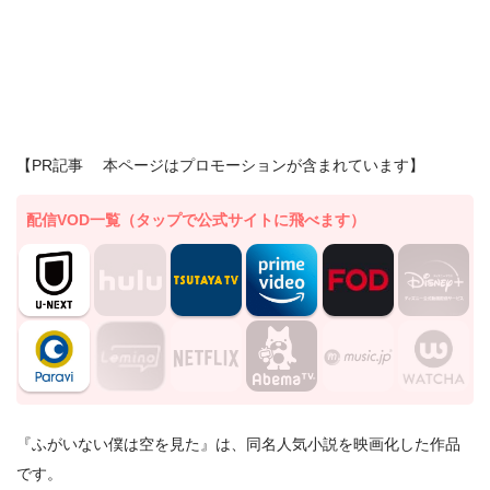
【PR記事 本ページはプロモーションが含まれています】
配信VOD一覧（タップで公式サイトに飛べます）
『ふがいない僕は空を見た』は、同名人気小説を映画化した作品
です。