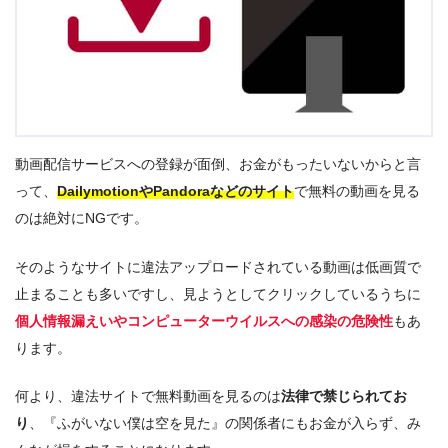
動画配信サービスへの登録が面倒、お金がもったいないからと言
って、
DailymotionやPandoraなどのサイト
で無料の動画を見る
のは絶対にNGです。
そのようなサイトに違法アップロードされている動画は低画質で
止まることも多いですし、見ようとしてクリックしているうちに
個人情報漏えいやコンピューターウイルスへの感染の危険性
もあ
ります。
何より、違法サイトで無料動画を見るのは
法律で禁じられてお
り
、『ふがいない僕は空を見た』の関係者にもお金が入らず、み