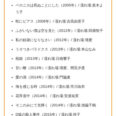
ベロニカは死ぬことにした（2005年）/ 濡れ場:真木よ
う子
蛇にピアス（2008年）/ 濡れ場:吉高由里子
ふがいない僕は空を見た（2012年）/ 濡れ場:田畑智子
私の奴隷になりなさい（2012年）/ 濡れ場:壇蜜
うそつきパラドクス（2013年）/ 濡れ場:本山なみ
桜姫（2013年）/ 濡れ場:日南響子
甘い鞭（2013年）/ 濡れ場:壇蜜、間宮夕貴
愛の渦（2014年）/ 濡れ場:門脇麦
海を感じる時（2014年）/ 濡れ場:市川由衣
花宵道中（2014年） / 濡れ場:安達祐実
そこのみにて光輝く（2014年）/ 濡れ場:池脇千鶴
D坂の殺人事件（2015年）/ 濡れ場:祥子