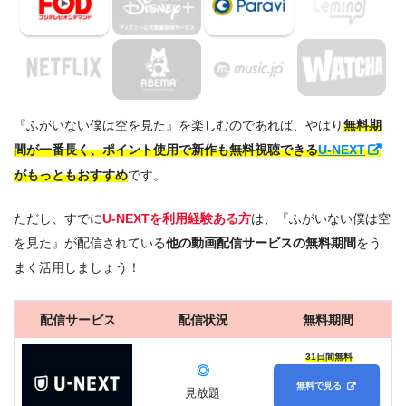
『ふがいない僕は空を見た』を楽しむのであれば、やはり
無料期
間が一番長く、ポイント使用で新作も無料視聴できる
U-NEXT
がもっともおすすめ
です。
ただし、すでに
U-NEXTを利用経験ある方
は、『ふがいない僕は空
を見た』が配信されている
他の動画配信サービスの無料期間
をう
まく活用しましょう！
配信サービス
配信状況
無料期間
31日間無料
◎
無料で見る
見放題