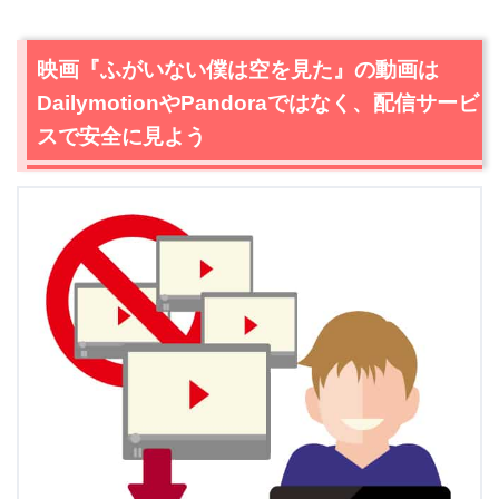
映画『ふがいない僕は空を見た』の動画は
DailymotionやPandoraではなく、配信サービ
スで安全に見よう