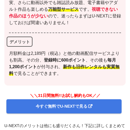
実、さらに動画以外でも雑誌読み放題、電子書籍やアダ
ルト作品も楽しめる
万能型サービス
です。
視聴できない
作品のほうが少ない
ので、迷ったらまずはU-NEXTに登録
しておけば間違いありません！
デメリット
月額料金は2,189円（税込）と他の動画配信サービスより
も割高。その分、
登録時に600ポイント
、その後も
毎月
1,200ポイント
が付与され、
新作も旧作レンタルも実質無
料
で見ることができます。
＼＼31日間無料!!お試し解約もOK／／
今すぐ無料でU-NEXTで見る
U-NEXTのメリットは他にも盛りだくさん！下記に詳しくまとめて