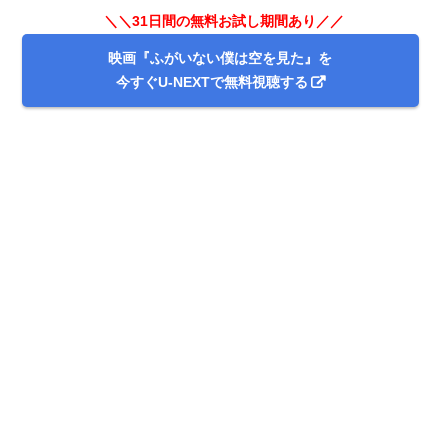
＼＼31日間の無料お試し期間あり／／
映画『ふがいない僕は空を見た』を
今すぐU-NEXTで無料視聴する
＼＼31日間無料!!お試し解約もOK／／
今すぐ無料でU-NEXTで見る