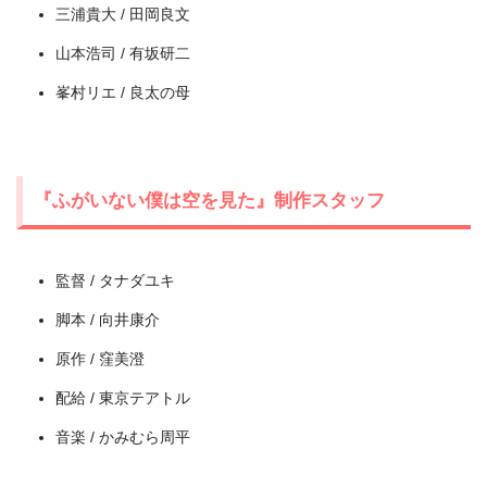
三浦貴大 / 田岡良文
山本浩司 / 有坂研二
峯村リエ / 良太の母
『ふがいない僕は空を見た』制作スタッフ
監督 / タナダユキ
脚本 / 向井康介
原作 / 窪美澄
出典:
U-NEXT
配給 / 東京テアトル
音楽 / かみむら周平