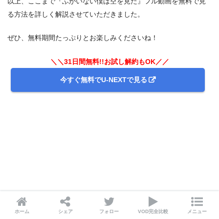
以上、ここまで『ふがいない僕は空を見た』フル動画を無料で見
る方法を詳しく解説させていただきました。
ぜひ、無料期間たっぷりとお楽しみくださいね！
＼＼31日間無料!!お試し解約もOK／／
今すぐ無料でU-NEXTで見る
ホーム
シェア
フォロー
VOD完全比較
メニュー