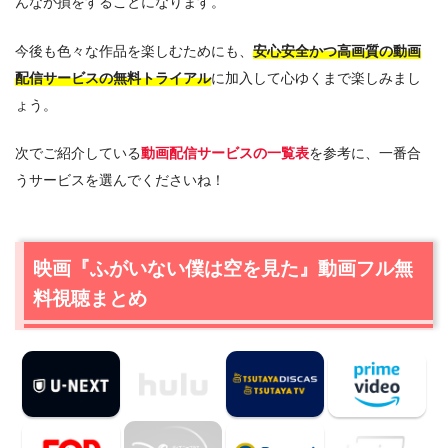
んなが損をすることになります。
今後も色々な作品を楽しむためにも、
安心安全かつ高画質の動画
配信サービスの無料トライアル
に加入して心ゆくまで楽しみまし
ょう。
次でご紹介している
動画配信サービスの一覧表
を参考に、一番合
うサービスを選んでくださいね！
映画『ふがいない僕は空を見た』動画フル無
料視聴まとめ