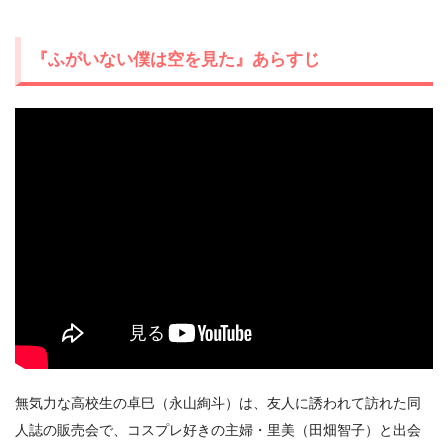
『ふがいない僕は空を見た』あらすじ
無気力な高校生の卓巳（永山絢斗）は、友人に誘われて訪れた同
出典:
U-NEXT
人誌の販売会で、コスプレ好きの主婦・里美（田畑智子）と出会