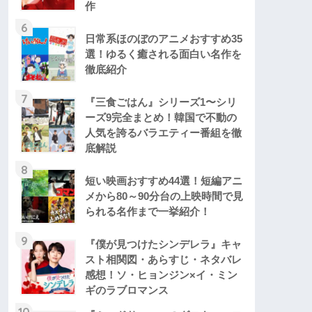
作
6
日常系ほのぼのアニメおすすめ35
選！ゆるく癒される面白い名作を
徹底紹介
7
『三食ごはん』シリーズ1〜シリ
ーズ9完全まとめ！韓国で不動の
人気を誇るバラエティー番組を徹
底解説
8
短い映画おすすめ44選！短編アニ
メから80～90分台の上映時間で見
られる名作まで一挙紹介！
9
『僕が見つけたシンデレラ』キャ
スト相関図・あらすじ・ネタバレ
感想！ソ・ヒョンジン×イ・ミン
ギのラブロマンス
10