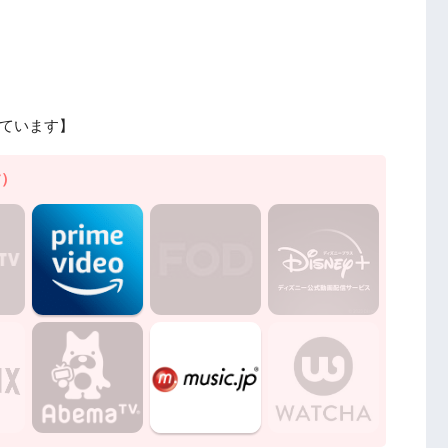
ています】
す）