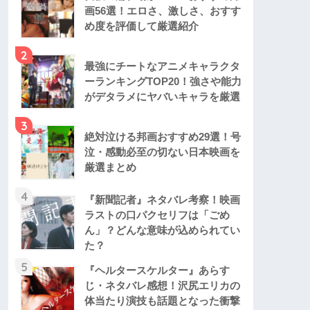
画56選！エロさ、激しさ、おすす
め度を評価して厳選紹介
2
最強にチートなアニメキャラクタ
ーランキングTOP20！強さや能力
がデタラメにヤバいキャラを厳選
3
絶対泣ける邦画おすすめ29選！号
泣・感動必至の切ない日本映画を
厳選まとめ
4
『新聞記者』ネタバレ考察！映画
ラストの口パクセリフは「ごめ
ん」？どんな意味が込められてい
た？
5
『ヘルタースケルター』あらす
じ・ネタバレ感想！沢尻エリカの
体当たり演技も話題となった衝撃