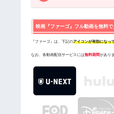
1.
映画『ファーゴ』フル動画を無料で見れ
1.1
映画『ファーゴ』の無料視聴はU-NEX
1.2
映画『ファーゴ』を最安値で見るならA
映画『ファーゴ』フル動画を無料で
2.
『ファーゴ』作品情報
『ファーゴ』は、下記の
アイコンが有効になっ
2.1
『ファーゴ』あらすじ
2.2
『ファーゴ』キャスト・登場人物
なお、各動画配信サービスには
無料期間
があり
2.3
『ファーゴ』制作スタッフ
2.4
『ファーゴ』は日本語吹替版も楽しめ
3.
『ファーゴ』を見たい人におすすめの
4.
映画『ファーゴ』の動画はDailymoti
5.
映画『ファーゴ』動画フル無料視聴ま