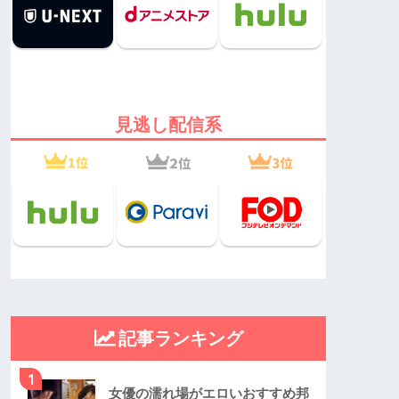
見逃し配信系
記事ランキング
1
女優の濡れ場がエロいおすすめ邦