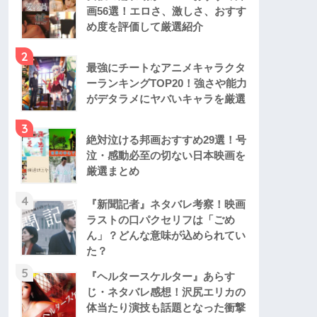
画56選！エロさ、激しさ、おすす
め度を評価して厳選紹介
2
最強にチートなアニメキャラクタ
ーランキングTOP20！強さや能力
がデタラメにヤバいキャラを厳選
3
絶対泣ける邦画おすすめ29選！号
泣・感動必至の切ない日本映画を
厳選まとめ
4
『新聞記者』ネタバレ考察！映画
ラストの口パクセリフは「ごめ
ん」？どんな意味が込められてい
た？
5
『ヘルタースケルター』あらす
じ・ネタバレ感想！沢尻エリカの
体当たり演技も話題となった衝撃