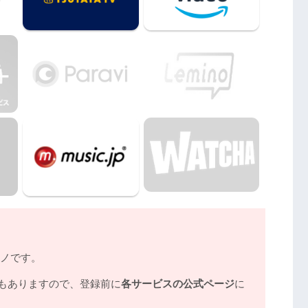
画はDailymotionやPandoraではなく、配信サー
』動画フル無料視聴まとめ
モノです。
もありますので、登録前に
各サービスの公式ページ
に