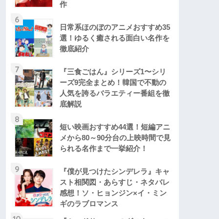
作
6
日常系ほのぼのアニメおすすめ35
選！ゆるく癒される面白い名作を
徹底紹介
7
『三食ごはん』シリーズ1〜シリ
ーズ9完全まとめ！韓国で不動の
人気を誇るバラエティー番組を徹
底解説
8
短い映画おすすめ44選！短編アニ
メから80～90分台の上映時間で見
られる名作まで一挙紹介！
9
『僕が見つけたシンデレラ』キャ
スト相関図・あらすじ・ネタバレ
感想！ソ・ヒョンジン×イ・ミン
ギのラブロマンス
10