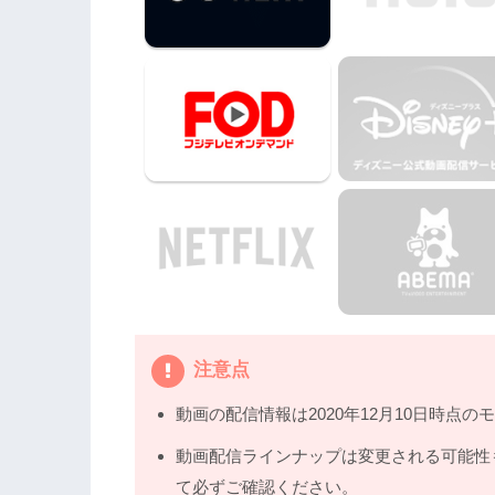
3.3
『シン・ゴジラ』（2016年）
4.
劇場版『ヱヴァンゲリヲン新劇場版:破』の動
ビスで安全に見よう
5.
劇場版『ヱヴァンゲリヲン新劇場版:破
注意点
動画の配信情報は2020年12月10日時点の
動画配信ラインナップは変更される可能性
て必ずご確認ください。