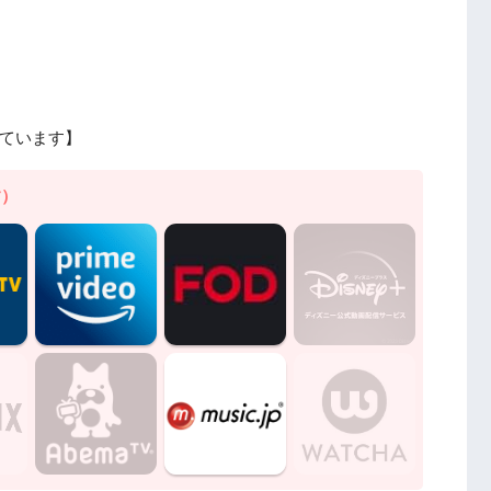
ています】
す）