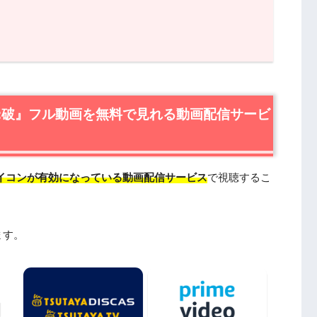
』フル動画を無料で見れる動画配信サービスは？
の無料視聴はU-NEXTが一番おすすめ
を動画配信＆宅配レンタルで楽しめるTSUTAYA TVも
:破』フル動画を無料で見れる動画配信サービ
作品情報
』あらすじ
イコンが有効になっている動画配信サービス
で視聴するこ
』キャスト・登場人物
』制作スタッフ
』原作漫画も読みたい方へ
ます。
を見たい人におすすめの関連作品
年）
／まごころを、君に』（1997年）