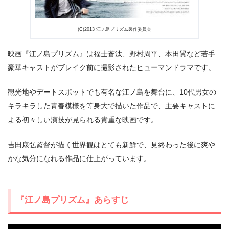
(C)2013 江ノ島プリズム製作委員会
映画『江ノ島プリズム』は福士蒼汰、野村周平、本田翼など若手
豪華キャストがブレイク前に撮影されたヒューマンドラマです。
出典:
U-NEXT
観光地やデートスポットでも有名な江ノ島を舞台に、10代男女の
キラキラした青春模様を等身大で描いた作品で、主要キャストに
よる初々しい演技が見られる貴重な映画です。
吉田康弘監督が描く世界観はとても新鮮で、見終わった後に爽や
かな気分になれる作品に仕上がっています。
『江ノ島プリズム』あらすじ