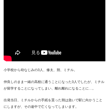
小学校から幼なじみの3人、修太、朔、ミチル。
仲良しのまま一緒の高校に通うことになった3人でしたが、ミチル
が留学することになってしまい、離れ離れになることに…。
出発当日、ミチルからの手紙を貰った朔は急いで駅に向かうこと
出典:
U-NEXT
にしますが、その途中で亡くなってしまいます。