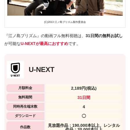
(C)2013 江ノ島プリズム製作委員会
『江ノ島プリズム』の動画フル無料視聴は、
31日間の無料お試し
が可能な
U-NEXTが最高におすすめ
です。
U-NEXT
月額料金
2,189円
(税込)
無料期間
31日間
同時再生端末数
4
ダウンロード
◯
⾒放題作品：190,000本以上、レンタル
作品数
作品：20,000本以上