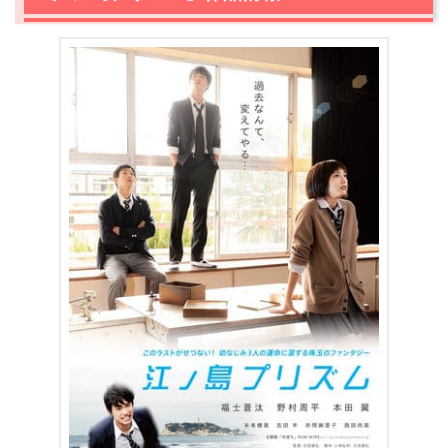
＼＼31日間無料!!お試し解約もOK／／
今すぐ無料でU-NEXTで見る