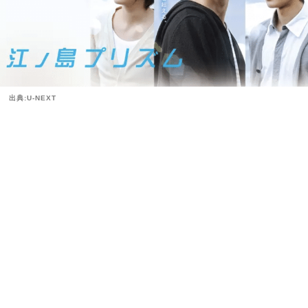
出典:U-NEXT