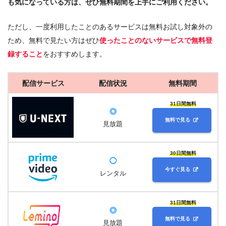
も気になっている方は、ぜひ無料期間を上手にご利用ください。
ただし、一度利用したことのあるサービスは無料お試し対象外の
ため、無料で見たい方はぜひ
使ったことのないサービスで無料登
録すること
をおすすめします。
配信サービス
配信状況
無料期間
31日間無料
◎
無料で見る
見放題
30日間無料
◯
今すぐ見る
レンタル
31日間無料
◎
無料で見る
見放題