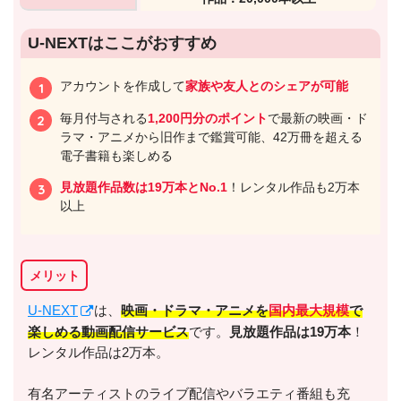
U-NEXTはここがおすすめ
アカウントを作成して
家族や友人とのシェアが可能
毎月付与される
1,200円分のポイント
で最新の映画・ド
ラマ・アニメから旧作まで鑑賞可能、42万冊を超える
電子書籍も楽しめる
見放題作品数は19万本とNo.1
！レンタル作品も2万本
以上
メリット
U-NEXT
は、
映画・ドラマ・アニメを
国内最大規模
で
楽しめる動画配信サービス
です。
見放題作品は19万本
！
レンタル作品は2万本。
有名アーティストのライブ配信やバラエティ番組も充