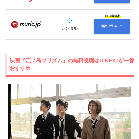
30日間無料
◯
無料で見る
レンタル
映画『江ノ島プリズム』の無料視聴はU-NEXTが一番
おすすめ