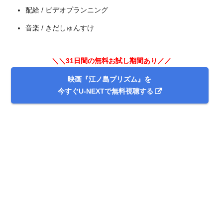
配給 / ビデオプランニング
音楽 / きだしゅんすけ
＼＼31日間の無料お試し期間あり／／
映画『江ノ島プリズム』を
＼＼31日間無料!!お試し解約もOK／／
今すぐU-NEXTで無料視聴する
今すぐ無料でU-NEXTで見る