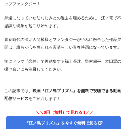
ップファンタジー！
疎遠になっていた幼なじみとの過去を埋めるために、江ノ電で不
思議な現象が起こり始めます。
青春時代の淡い人間模様とファンタジーが巧みに融合した作品展
開は、誰もが心を奪われる素晴らしい青春映画になっています。
後にドラマ『恋仲』で再結集する福士蒼汰、野村周平、本田翼の
掛け合いにも注目してください。
この記事では、
映画『江ノ島プリズム』を無料で視聴できる動画
配信サービス
をご紹介します！
＼＼0円（無料）で見れる!!／／
『江ノ島プリズム』を今すぐ無料で見る