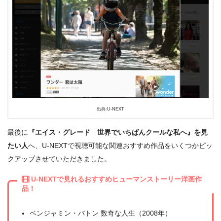
出典:U-NEXT
最後に
『エイス・グレード 世界でいちばんクールな私へ』を見
たい人
へ、U-NEXTで視聴可能な関連おすすめ作品をいくつかピッ
クアップさせていただきました。
U-NEXTで見れるおすすめヒューマンストーリー洋画作
出典:
U-NEXT
品！
ベンジャミン・バトン 数奇な人生（2008年）