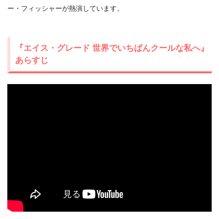
ー・フィッシャーが熱演しています。
『エイス・グレード 世界でいちばんクールな私へ』
あらすじ
出典:
U-NEXT