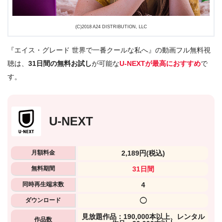
(C)2018 A24 DISTRIBUTION, LLC
『エイス・グレード 世界で一番クールな私へ』の動画フル無料視
聴は、
31日間の無料お試し
が可能な
U-NEXTが最高におすすめ
で
す。
U-NEXT
月額料金
2,189円
(税込)
無料期間
31日間
同時再生端末数
4
ダウンロード
◯
⾒放題作品：190,000本以上、レンタル
作品数