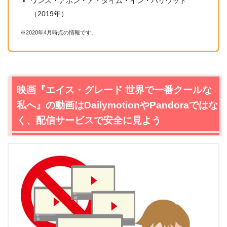
ワンス・アポン・ア・タイム・イン・ハリウッド
（2019年）
※2020年4月時点の情報です。
映画『エイス・グレード 世界で一番クールな
私へ』の動画はDailymotionやPandoraではな
く、配信サービスで安全に見よう