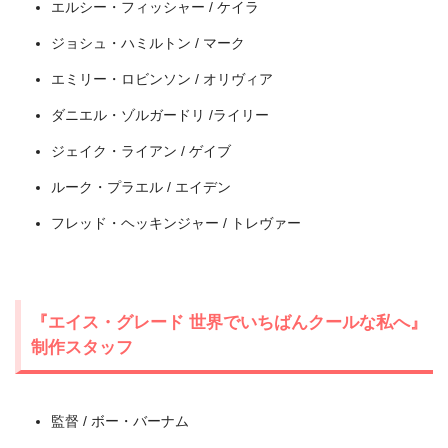
エルシー・フィッシャー / ケイラ
ジョシュ・ハミルトン / マーク
エミリー・ロビンソン / オリヴィア
ダニエル・ゾルガードリ /ライリー
ジェイク・ライアン / ゲイブ
ルーク・プラエル / エイデン
フレッド・ヘッキンジャー / トレヴァー
『エイス・グレード 世界でいちばんクールな私へ』
制作スタッフ
出典:
U-NEXT
監督 / ボー・バーナム