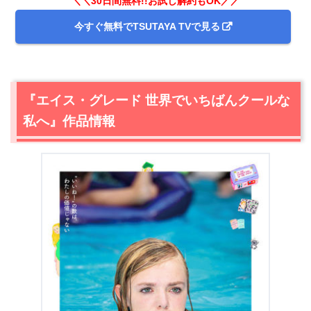
＼＼30日間無料!!お試し解約もOK／／
今すぐ無料でTSUTAYA TVで見る
『エイス・グレード 世界でいちばんクールな
＼＼31日間無料!!お試し解約もOK／／
私へ』作品情報
今すぐ無料でU-NEXTで見る