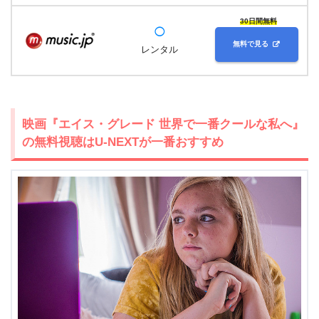
30日間無料
◯
無料で見る
レンタル
映画『エイス・グレード 世界で一番クールな私へ』
の無料視聴はU-NEXTが一番おすすめ