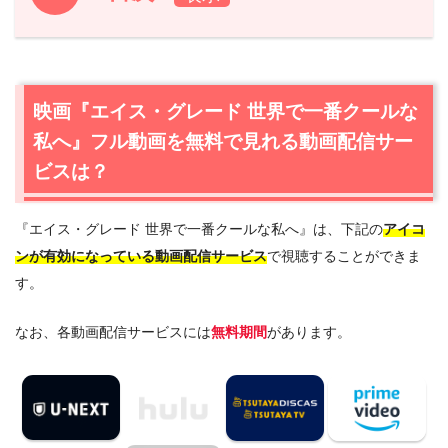
1.
映画『エイス・グレード 世界で一番クールな私へ』フル
動画を無料で見れる動画配信サービスは？
1.1
映画『エイス・グレード 世界で一番クールな私へ』の無
映画『エイス・グレード 世界で一番クールな
料視聴はU-NEXTが一番おすすめ
私へ』フル動画を無料で見れる動画配信サー
1.2
映画『エイス・グレード 世界で一番クールな私へ』を
動画配信＆宅配レンタルで楽しめるTSUTAYA TVもおすす
ビスは？
め
2.
『エイス・グレード 世界で一番クールな私へ』は、下記の
アイコ
『エイス・グレード 世界でいちばんクールな私へ』作品
情報
ンが有効になっている動画配信サービス
で視聴することができま
す。
2.1
『エイス・グレード 世界でいちばんクールな私へ』あ
らすじ
なお、各動画配信サービスには
無料期間
があります。
2.2
『エイス・グレード 世界でいちばんクールな私へ』キ
ャスト・登場人物
2.3
『エイス・グレード 世界でいちばんクールな私へ』制
作スタッフ
3.