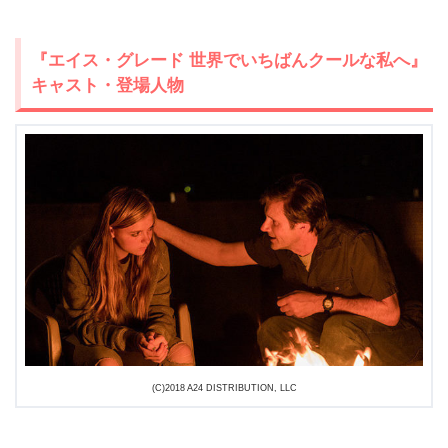
『エイス・グレード 世界でいちばんクールな私へ』
キャスト・登場人物
出典:
U-NEXT
(C)2018 A24 DISTRIBUTION, LLC
＼＼31日間無料!!お試し解約もOK／／
今すぐ無料でU-NEXTで見る