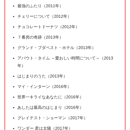
最強のふたり（2011年）
チェリーについて（2012年）
チョコレートドーナツ（2012年）
７番房の奇跡（2013年）
グランド・ブダペスト・ホテル（2013年）
アバウト・タイム ～愛おしい時間について～（2013
＼＼31日間無料!!お試し解約もOK／／
年）
今すぐ無料でU-NEXTで見る
はじまりのうた（2013年）
マイ・インターン（2016年）
世界一キライなあなたに（2016年）
あしたは最高のはじまり（2016年）
グレイテスト・ショーマン（2017年）
ワンダー 君は太陽（2017年）