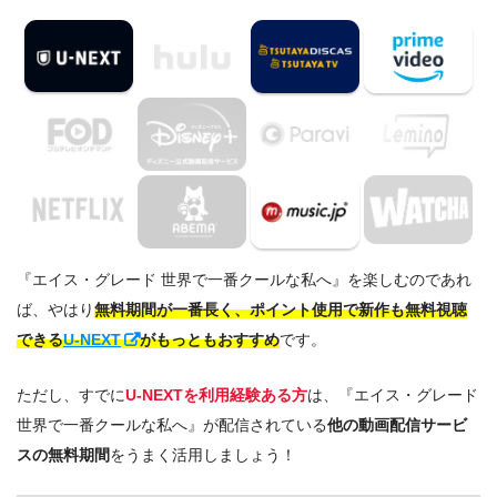
『エイス・グレード 世界で一番クールな私へ』を楽しむのであれ
ば、やはり
無料期間が一番長く、ポイント使用で新作も無料視聴
できる
U-NEXT
がもっともおすすめ
です。
ただし、すでに
U-NEXTを利用経験ある方
は、『エイス・グレード
世界で一番クールな私へ』が配信されている
他の動画配信サービ
スの無料期間
をうまく活用しましょう！