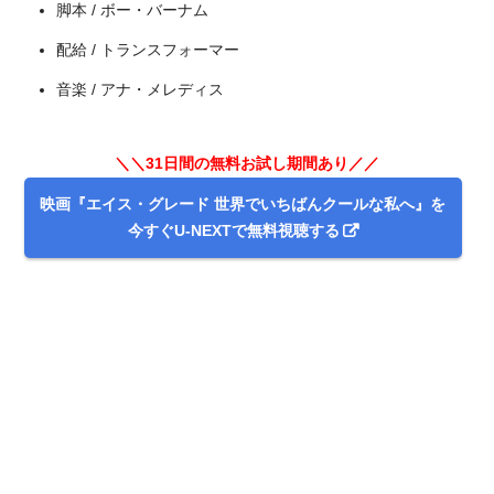
脚本 / ボー・バーナム
配給 / トランスフォーマー
音楽 / アナ・メレディス
＼＼31日間の無料お試し期間あり／／
＼＼31日間無料!!お試し解約もOK／／
映画『エイス・グレード 世界でいちばんクールな私へ』を
今すぐU-NEXTで無料視聴する
今すぐ無料でU-NEXTで見る