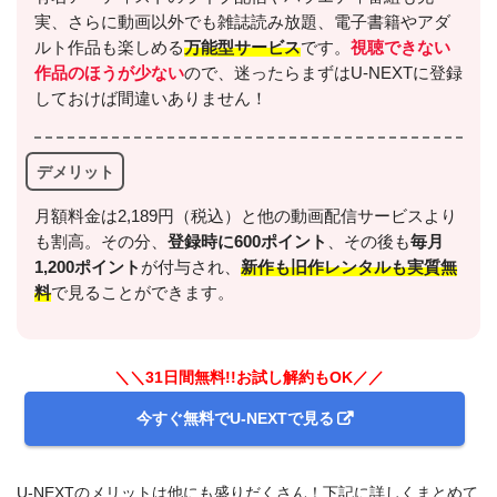
実、さらに動画以外でも雑誌読み放題、電子書籍やアダ
ルト作品も楽しめる
万能型サービス
です。
視聴できない
作品のほうが少ない
ので、迷ったらまずはU-NEXTに登録
しておけば間違いありません！
デメリット
月額料金は2,189円（税込）と他の動画配信サービスより
も割高。その分、
登録時に600ポイント
、その後も
毎月
1,200ポイント
が付与され、
新作も旧作レンタルも実質無
料
で見ることができます。
＼＼31日間無料!!お試し解約もOK／／
今すぐ無料でU-NEXTで見る
U-NEXTのメリットは他にも盛りだくさん！下記に詳しくまとめて