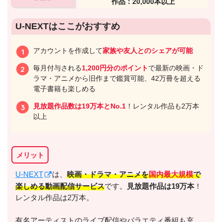
作品：20,000本以上
U-NEXTはここがおすすめ
アカウントを作成して
家族や友人とのシェアが可能
毎月付与される
1,200円分のポイント
で最新の映画・ド
ラマ・アニメから旧作まで鑑賞可能、42万冊を超える
電子書籍も楽しめる
見放題作品数は19万本とNo.1
！レンタル作品も2万本
以上
メリット
U-NEXT
は、
映画・ドラマ・アニメを
国内最大規模
で
楽しめる動画配信サービス
です。
見放題作品は19万本
！
レンタル作品は2万本。
有名アーティストのライブ配信やバラエティ番組も充