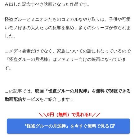
み出した記念すべき映画となった作品です。
怪盗グルーとミニオンたちのコミカルなやり取りは、子供や可愛
いモノ好きの大人たちの反響を集め、多くのシリーズが作られま
した。
コメディ要素だけでなく、家族についての話にもなっているので
『怪盗グルーの月泥棒』はファミリー向けの映画になっていま
す。
この記事では、
映画『怪盗グルーの月泥棒』を無料で視聴できる
動画配信サービス
をご紹介します！
＼＼0円（無料）で見れる!!／／
『怪盗グルーの月泥棒』を今すぐ無料で見る