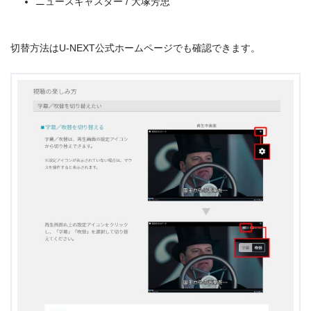
ニュースキャスター / 大塚芳忠
切替方法はU-NEXT公式ホームページでも確認できます。
出典:
U-NEXT