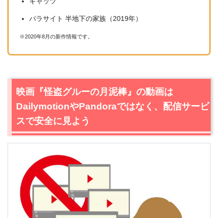
キャッツ
パラサイト 半地下の家族（2019年）
※2020年8月の新作情報です。
映画『怪盗グルーの月泥棒』の動画は
DailymotionやPandoraではなく、配信サービ
スで安全に見よう