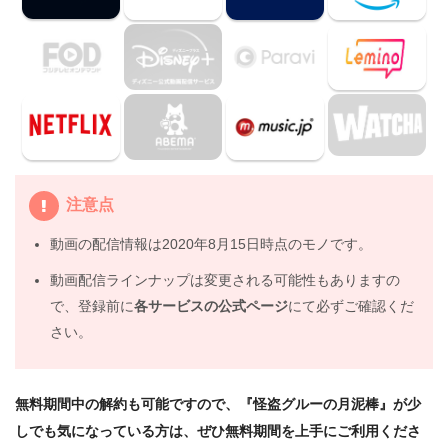
品
4.
映画『怪盗グルーの月泥棒』の動画はDailymotionや
Pandoraではなく、配信サービスで安全に見よう
5.
映画『怪盗グルーの月泥棒』動画フル無料視聴まとめ
注意点
動画の配信情報は2020年8月15日時点のモノです。
動画配信ラインナップは変更される可能性もありますの
で、登録前に
各サービスの公式ページ
にて必ずご確認くだ
さい。
無料期間中の解約も可能ですので、『怪盗グルーの月泥棒』が少
しでも気になっている方は、ぜひ無料期間を上手にご利用くださ