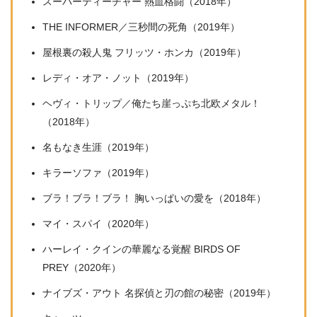
スーパーティーチャー 熱血格闘（2018年）
THE INFORMER／三秒間の死角（2019年）
屋根裏の殺人鬼 フリッツ・ホンカ（2019年）
レディ・オア・ノット（2019年）
ヘヴィ・トリップ／俺たち崖っぷち北欧メタル！
（2018年）
名もなき生涯（2019年）
キラーソファ（2019年）
ブラ！ブラ！ブラ！ 胸いっぱいの愛を（2018年）
マイ・スパイ（2020年）
ハーレイ・クインの華麗なる覚醒 BIRDS OF
PREY（2020年）
ナイブズ・アウト 名探偵と刃の館の秘密（2019年）