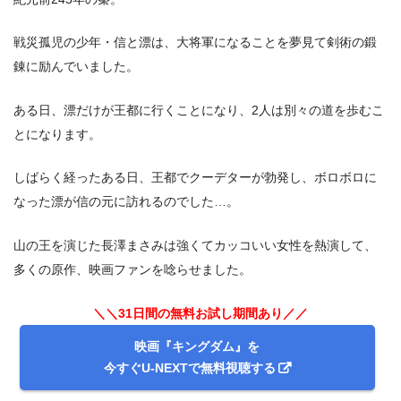
戦災孤児の少年・信と漂は、大将軍になることを夢見て剣術の鍛
錬に励んでいました。
ある日、漂だけが王都に行くことになり、2人は別々の道を歩むこ
とになります。
しばらく経ったある日、王都でクーデターが勃発し、ボロボロに
なった漂が信の元に訪れるのでした…。
山の王を演じた長澤まさみは強くてカッコいい女性を熱演して、
多くの原作、映画ファンを唸らせました。
＼＼31日間の無料お試し期間あり／／
映画『キングダム』を
今すぐU-NEXTで無料視聴する