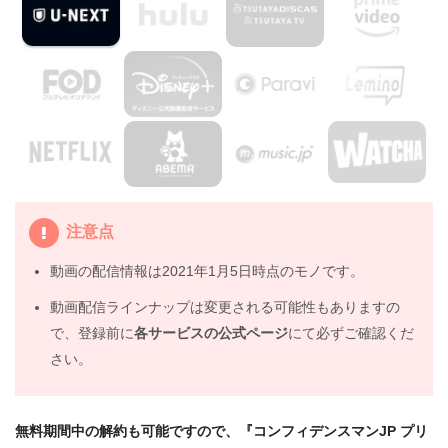
3.
映画『コンフィデンスマンJP プリンセス編』を見たい
人におすすめの関連作品
3.1
『コンフィデンスマンJP ロマンス編』（2019年）
3.2
『キングダム』（2019年）
3.3
『散歩する侵略者』（2017年）
4.
映画『コンフィデンスマンJP プリンセス編』の動画は
DailymotionやPandoraではなく、配信サービスで安全に
見よう
注意点
5.
映画『コンフィデンスマンJP プリンセス編』動画フル
動画の配信情報は2021年1月5日時点のモノです。
無料視聴まとめ
動画配信ラインナップは変更される可能性もありますの
で、登録前に
各サービスの公式ページ
にて必ずご確認くだ
さい。
無料期間中の解約も可能ですので、『コンフィデンスマンJP プリ