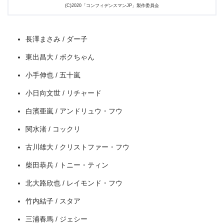
(C)2020「コンフィデンスマンJP」製作委員会
長澤まさみ / ダー子
出典:
U-NEXT
東出昌大 / ボクちゃん
小手伸也 / 五十嵐
小日向文世 / リチャード
白濱亜嵐 / アンドリュウ・フウ
関水渚 / コックリ
古川雄大 / クリストファー・フウ
＼＼31日間無料!!お試し解約もOK／／
柴田恭兵 / トニー・ティン
今すぐ無料でU-NEXTで見る
北大路欣也 / レイモンド・フウ
竹内結子 / スタア
三浦春馬 / ジェシー