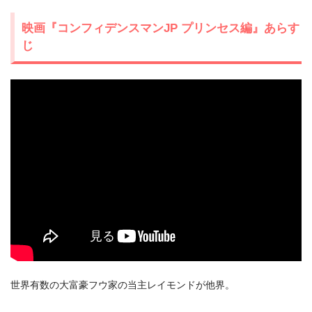
出典:
U-NEXTヘルプセンター
映画『コンフィデンスマンJP プリンセス編』あらす
じ
＼＼31日間無料!!お試し解約もOK／／
今すぐ無料でU-NEXTで見る
世界有数の大富豪フウ家の当主レイモンドが他界。