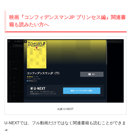
出典:
U-NEXT
映画『コンフィデンスマンJP プリンセス編』関連書
籍も読みたい方へ
＼＼31日間無料!!お試し解約もOK／／
今すぐ無料でU-NEXTで見る
出典:U-NEXT
U-NEXTでは、フル動画だけではなく関連書籍も読むことができま
す。