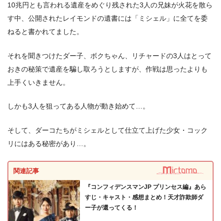
10兆円とも言われる遺産をめぐり残された3人の兄妹が火花を散ら
す中、公開されたレイモンドの遺書には「ミシェル」に全てを委
ねると書かれてました。
それを聞きつけたダー子、ボクちゃん、リチャードの3人はとって
おきの秘策で遺産を騙し取ろうとしますが、作戦は思ったよりも
上手くいきません。
しかも3人を狙ってある人物が動き始めて…。
そして、ダーコたちがミシェルとして仕立て上げた少女・コック
リにはある秘密があり…。
出典:
U-NEXT
関連記事
『コンフィデンスマンJP プリンセス編』あら
すじ・キャスト・感想まとめ！天才詐欺師ダ
ー子が還ってくる！