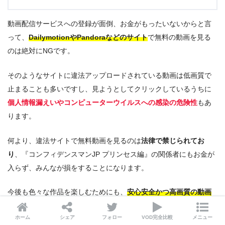
動画配信サービスへの登録が面倒、お金がもったいないからと言
って、
DailymotionやPandoraなどのサイト
で無料の動画を見る
のは絶対にNGです。
そのようなサイトに違法アップロードされている動画は低画質で
止まることも多いですし、見ようとしてクリックしているうちに
個人情報漏えいやコンピューターウイルスへの感染の危険性
もあ
ります。
何より、違法サイトで無料動画を見るのは
法律で禁じられてお
り
、『コンフィデンスマンJP プリンセス編』の関係者にもお金が
入らず、みんなが損をすることになります。
今後も色々な作品を楽しむためにも、
安心安全かつ高画質の動画
配信サービスの無料トライアル
に加入して心ゆくまで楽しみまし
ホーム
シェア
フォロー
VOD完全比較
メニュー
ょう。