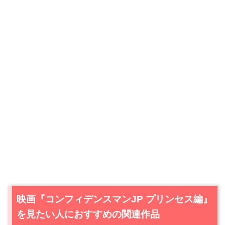
＼＼31日間無料!!お試し解約もOK／／
今すぐ無料でU-NEXTで見る
映画『コンフィデンスマンJP プリンセス編』
を見たい人におすすめの関連作品