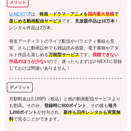
メリット
U-NEXT
は、
映画・ドラマ・アニメを
国内最大規模
で
楽しめる動画配信サービス
です。
見放題作品は19万本
！
レンタル作品は2万本。
有名アーティストのライブ配信やバラエティ番組も充
実、さらに動画以外でも雑誌読み放題、電子書籍やアダ
ルト作品も楽しめる
万能型サービス
です。
視聴できない
作品のほうが少ない
ので、迷ったらまずはU-NEXTに登録
しておけば間違いありません！
デメリット
月額料金は2,189円（税込）と他の動画配信サービスより
も割高。その分、
登録時に600ポイント
、その後も
毎月
1,200ポイント
が付与され、
新作も旧作レンタルも実質無
料
で見ることができます。