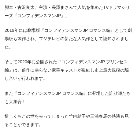
脚本・古沢良太、主演・長澤まさみで人気を集めたTVドラマシリ
ーズ『コンフィデンスマンJP』。
出典:
U-NEXT
2019年には劇場版『コンフィデンスマンJP ロマンス編』として劇
場版も製作され、フジテレビの新たな人気作として認知されまし
た。
そして2020年に公開された『コンフィデンスマンJP プリンセス
編』は、前作に劣らない豪華キャストが集結し史上最大規模の騙
＼＼31日間無料!!お試し解約もOK／／
し合いが行われます。
今すぐ無料でU-NEXTで見る
また『コンフィデンスマンJP ロマンス編』に登場した詐欺師たち
も大集合！
惜しくもこの世を去ってしまった竹内結子や三浦春馬の熱演も見
ることができます。