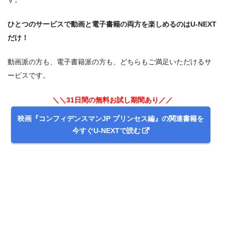
ひとつのサービスで動画と電子書籍の両方を楽しめるのはU-NEXT
だけ！
動画派の方も、電子書籍派の方も、どちらもご満足いただけるサ
ービスです。
＼＼31日間の無料お試し期間あり／／
出典:
U-NEXT
映画『コンフィデンスマンJP プリンセス編』の関連書籍を
今すぐU-NEXTで読む