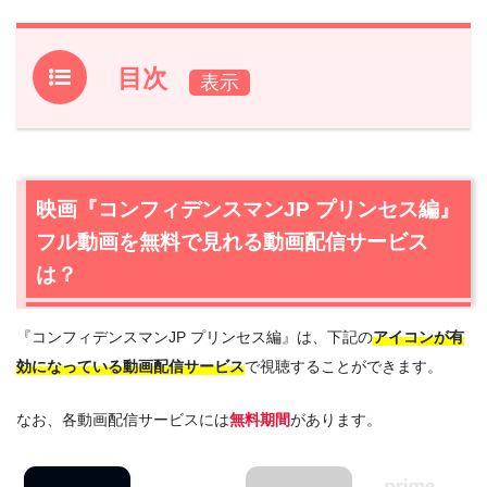
目次
1.
映画『コンフィデンスマンJP プリンセス編』フル動画を
無料で見れる動画配信サービスは？
1.1
映画『コンフィデンスマンJP プリンセス編』の無料視
映画『コンフィデンスマンJP プリンセス編』
聴はU-NEXTが一番おすすめ
フル動画を無料で見れる動画配信サービス
2.
映画『コンフィデンスマンJP プリンセス編』作品情報
は？
2.1
映画『コンフィデンスマンJP プリンセス編』あらすじ
2.2
映画『コンフィデンスマンJP プリンセス編』キャス
『コンフィデンスマンJP プリンセス編』は、下記の
アイコンが有
ト・登場人物
効になっている動画配信サービス
で視聴することができます。
2.3
映画『コンフィデンスマンJP プリンセス編』制作スタ
ッフ
なお、各動画配信サービスには
無料期間
があります。
2.4
映画『コンフィデンスマンJP プリンセス編』関連書籍
も読みたい方へ