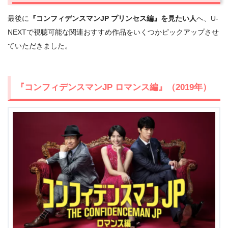
最後に
『コンフィデンスマンJP プリンセス編』を見たい人
へ、U-
NEXTで視聴可能な関連おすすめ作品をいくつかピックアップさせ
出典:
U-NEXT
ていただきました。
『コンフィデンスマンJP ロマンス編』（2019年）
＼＼31日間無料!!お試し解約もOK／／
今すぐ無料でU-NEXTで見る