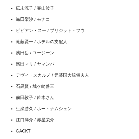
広末涼子 / 韮山波子
織田梨沙 / モナコ
ビビアン・スー / ブリジット・フウ
滝藤賢一 / ホテルの支配人
濱田岳 / ユージーン
濱田マリ / ヤマンバ
デヴィ・スカルノ / 元某国大統領夫人
出典:
U-NEXT
石黒賢 / 城ケ崎善三
前田敦子 / 鈴木さん
生瀬勝久 / ホー・ナムシェン
江口洋介 / 赤星栄介
GACKT