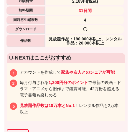
月額料金
2,189円
(税込)
無料期間
31日間
同時再生端末数
4
ダウンロード
◯
⾒放題作品：190,000本以上、レンタル
作品数
作品：20,000本以上
U-NEXTはここがおすすめ
アカウントを作成して
家族や友人とのシェアが可能
毎月付与される
1,200円分のポイント
で最新の映画・ド
ラマ・アニメから旧作まで鑑賞可能、42万冊を超える
電子書籍も楽しめる
見放題作品数は19万本とNo.1
！レンタル作品も2万本
以上