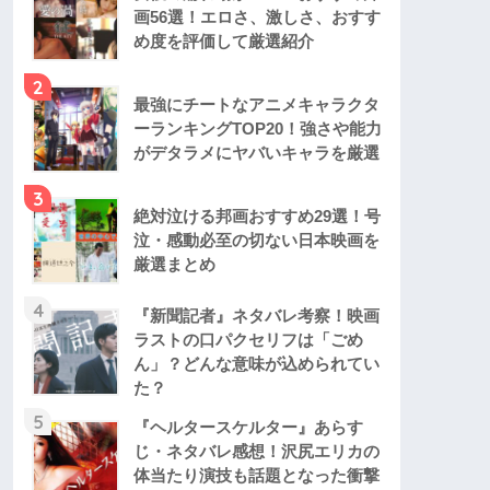
画56選！エロさ、激しさ、おすす
め度を評価して厳選紹介
2
最強にチートなアニメキャラクタ
ーランキングTOP20！強さや能力
がデタラメにヤバいキャラを厳選
3
絶対泣ける邦画おすすめ29選！号
泣・感動必至の切ない日本映画を
厳選まとめ
4
『新聞記者』ネタバレ考察！映画
ラストの口パクセリフは「ごめ
ん」？どんな意味が込められてい
た？
5
『ヘルタースケルター』あらす
じ・ネタバレ感想！沢尻エリカの
体当たり演技も話題となった衝撃