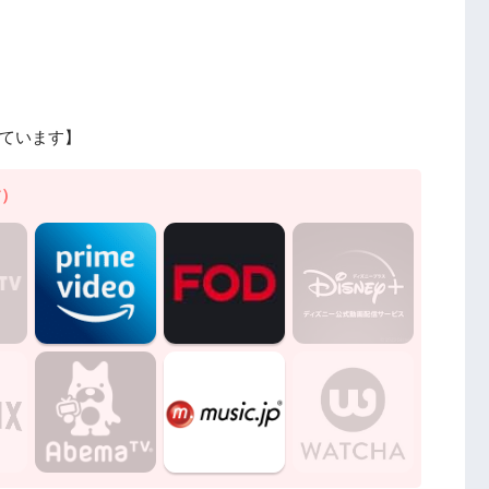
ています】
す）