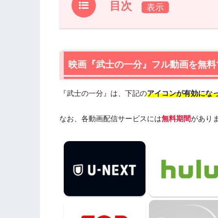
目次
1.
映画『武士の一分』フル動画を無料で見
1.1
映画『武士の一分』の無料視聴はU-NE
1.2
映画『武士の一分』の無料視聴はフジ
映画『武士の一分』フル動画を無料
2.
『武士の一分』作品情報
『武士の一分』は、下記の
アイコンが有効にな
2.1
『武士の一分』あらすじ
2.2
『武士の一分』キャスト・登場人物
なお、各動画配信サービスには
無料期間
があり
2.3
『武士の一分』制作スタッフ
3.
『武士の一分』を見たい人におすすめ
4.
映画『武士の一分』の動画はDailymot
5.
映画『武士の一分』動画フル無料視聴