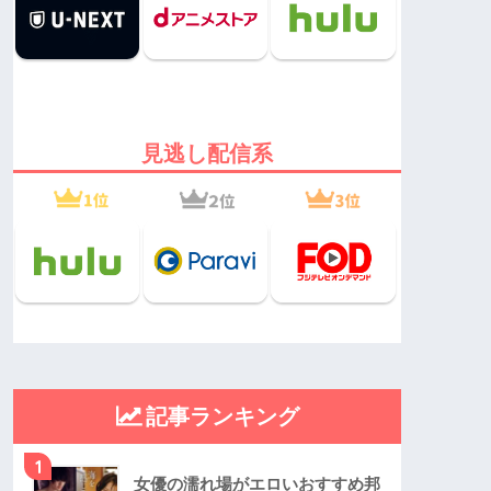
見逃し配信系
記事ランキング
1
女優の濡れ場がエロいおすすめ邦