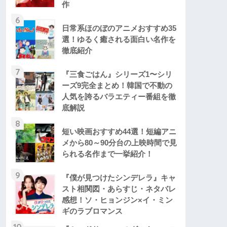
作
6
日常系ほのぼのアニメおすすめ35
選！ゆるく癒される面白い名作を
徹底紹介
7
『三食ごはん』シリーズ1〜シリ
ーズ9完全まとめ！韓国で不動の
人気を誇るバラエティー番組を徹
底解説
8
短い映画おすすめ44選！短編アニ
メから80～90分台の上映時間で見
られる名作まで一挙紹介！
9
『僕が見つけたシンデレラ』キャ
スト相関図・あらすじ・ネタバレ
感想！ソ・ヒョンジン×イ・ミン
ギのラブロマンス
10