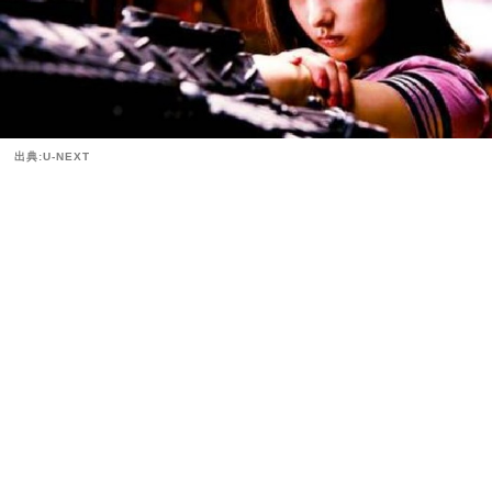
出典:U-NEXT