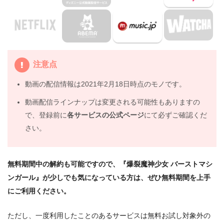
見よう
5.
映画『爆裂魔神少女 バーストマシンガール』動画フル無
料視聴まとめ
注意点
動画の配信情報は2021年2月18日時点のモノです。
動画配信ラインナップは変更される可能性もありますの
で、登録前に
各サービスの公式ページ
にて必ずご確認くだ
さい。
無料期間中の解約も可能ですので、『爆裂魔神少女 バーストマシ
ンガール』が少しでも気になっている方は、ぜひ無料期間を上手
にご利用ください。
ただし、一度利用したことのあるサービスは無料お試し対象外の