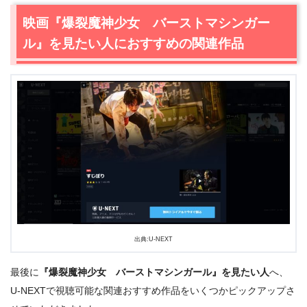
映画『爆裂魔神少女 バーストマシンガー
出典:
U-NEXT
ル』を見たい人におすすめの関連作品
出典:U-NEXT
＼＼31日間無料!!お試し解約もOK／／
最後に
『爆裂魔神少女 バーストマシンガール』を見たい人
へ、
今すぐ無料でU-NEXTで見る
U-NEXTで視聴可能な関連おすすめ作品をいくつかピックアップさ