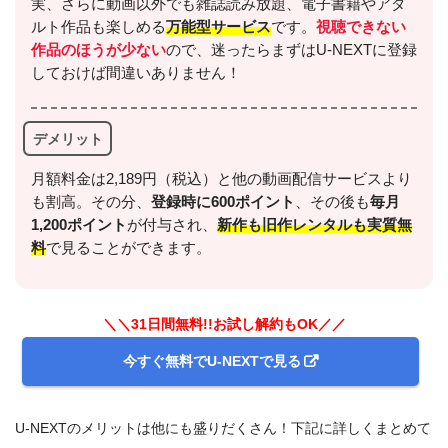
実、さらに動画以外でも雑誌読み放題、電子書籍やアダ
ルト作品も楽しめる
万能型サービス
です。
視聴できない
作品のほうが少ない
ので、迷ったらまずはU-NEXTに登録
しておけば間違いありません！
デメリット
月額料金は2,189円（税込）と他の動画配信サービスより
も割高。その分、
登録時に600ポイント
、その後も
毎月
1,200ポイント
が付与され、
新作も旧作レンタルも実質無
料
で見ることができます。
＼＼31日間無料!!お試し解約もOK／／
今すぐ無料でU-NEXTで見る
U-NEXTのメリットは他にも盛りだくさん！下記に詳しくまとめて