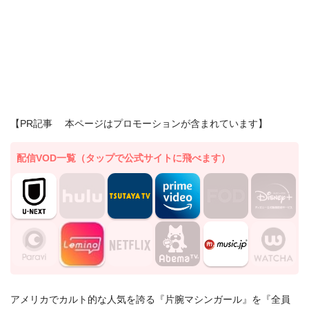
【PR記事 本ページはプロモーションが含まれています】
配信VOD一覧（タップで公式サイトに飛べます）
アメリカでカルト的な人気を誇る『片腕マシンガール』を『全員