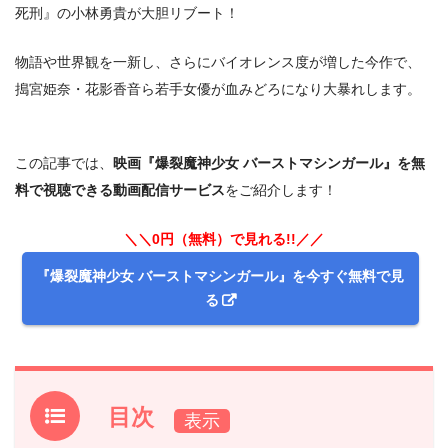
死刑』の小林勇貴が大胆リブート！
物語や世界観を一新し、さらにバイオレンス度が増した今作で、
搗宮姫奈・花影香音ら若手女優が血みどろになり大暴れします。
この記事では、
映画『爆裂魔神少女 バーストマシンガール』を無
料で視聴できる動画配信サービス
をご紹介します！
＼＼0円（無料）で見れる!!／／
『爆裂魔神少女 バーストマシンガール』を今すぐ無料で見
る
目次