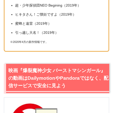
超・少年探偵団NEO Begining（2019年）
ヒキタさん！ご懐妊ですよ（2019年）
蜜蜂と遠雷（2019年）
引っ越し大名！（2019年）
※2020年4月の新作情報です。
映画『爆裂魔神少女 バーストマシンガール』
の動画はDailymotionやPandoraではなく、配
信サービスで安全に見よう