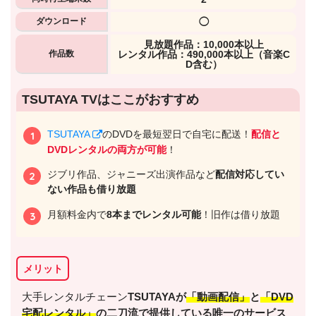
ダウンロード
◯
⾒放題作品：10,000本以上
作品数
レンタル作品：490,000本以上（音楽C
D含む）
出典:
U-NEXTヘルプセンター
TSUTAYA TVはここがおすすめ
TSUTAYA
のDVDを最短翌日で自宅に配送！
配信と
DVDレンタルの両方が可能
！
ジブリ作品、ジャニーズ出演作品など
配信対応してい
ない作品も借り放題
月額料金内で
8本までレンタル可能
！旧作は借り放題
メリット
出典:
U-NEXT
大手レンタルチェーン
TSUTAYAが
「動画配信」
と
「DVD
宅配レンタル」
の二刀流で提供している唯一のサービス