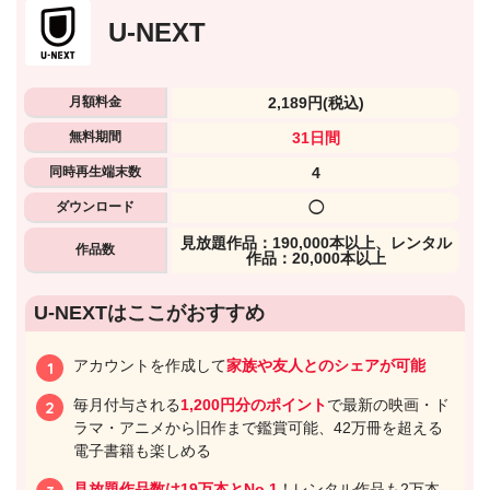
U-NEXT
月額料金
2,189円
(税込)
無料期間
31日間
同時再生端末数
4
ダウンロード
◯
⾒放題作品：190,000本以上、レンタル
作品数
作品：20,000本以上
U-NEXTはここがおすすめ
アカウントを作成して
家族や友人とのシェアが可能
毎月付与される
1,200円分のポイント
で最新の映画・ド
ラマ・アニメから旧作まで鑑賞可能、42万冊を超える
電子書籍も楽しめる
見放題作品数は19万本とNo.1
！レンタル作品も2万本