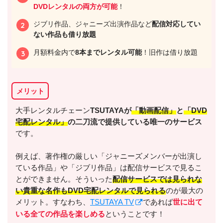
DVDレンタルの両方が可能
！
ジブリ作品、ジャニーズ出演作品など
配信対応してい
ない作品も借り放題
月額料金内で
8本までレンタル可能
！旧作は借り放題
メリット
出典:
U-NEXT
大手レンタルチェーン
TSUTAYAが
「動画配信」
と
「DVD
宅配レンタル」
の二刀流で提供している唯一のサービス
です。
例えば、著作権の厳しい「ジャニーズメンバーが出演し
＼＼31日間無料!!お試し解約もOK／／
ている作品」や「ジブリ作品」は配信サービスで見るこ
とができません。そういった
配信サービスでは見られな
今すぐ無料でU-NEXTで見る
い貴重な名作もDVD宅配レンタルで見られる
のが最大の
メリット。すなわち、
TSUTAYA TV
であれば
世に出て
いる全ての作品を楽しめる
ということです！