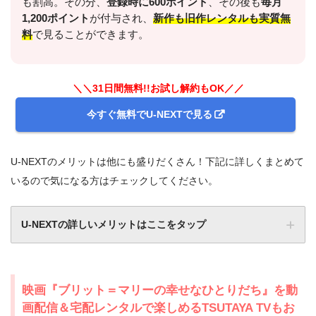
も割高。その分、
登録時に600ポイント
、その後も
毎月
1,200ポイント
が付与され、
新作も旧作レンタルも実質無
料
で見ることができます。
＼＼31日間無料!!お試し解約もOK／／
今すぐ無料でU-NEXTで見る
U-NEXTのメリットは他にも盛りだくさん！下記に詳しくまとめて
いるので気になる方はチェックしてください。
U-NEXTの詳しいメリットはここをタップ
映画『ブリット＝マリーの幸せなひとりだち』を動
画配信＆宅配レンタルで楽しめるTSUTAYA TVもお