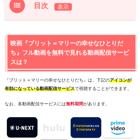
目次
1.
映画『ブリット＝マリーの幸せなひとりだち』フル動画
を無料で見れる動画配信サービスは？
1.1
映画『ブリット＝マリーの幸せなひとりだち』の無料視
映画『ブリット＝マリーの幸せなひとりだ
聴はU-NEXTが一番おすすめ
ち』フル動画を無料で見れる動画配信サービ
1.2
映画『ブリット＝マリーの幸せなひとりだち』を動画配
信＆宅配レンタルで楽しめるTSUTAYA TVもおすすめ
スは？
2.
映画『ブリット＝マリーの幸せなひとりだち』作品情報
『ブリット＝マリーの幸せなひとりだち』は、下記の
アイコンが
2.1
映画『ブリット＝マリーの幸せなひとりだち』あらすじ
有効になっている動画配信サービス
で視聴することができます。
2.2
映画『ブリット＝マリーの幸せなひとりだち』キャス
ト・登場人物
なお、各動画配信サービスには
無料期間
があります。
2.3
映画『ブリット＝マリーの幸せなひとりだち』制作ス
タッフ
3.
映画『ブリット＝マリーの幸せなひとりだち』を見たい
人におすすめの関連作品