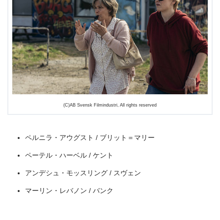
＼＼31日間無料!!お試し解約もOK／／
(C)AB Svensk Filmindustri, All rights reserved
今すぐ無料でU-NEXTで見る
ペルニラ・アウグスト / ブリット＝マリー
ペーテル・ハーベル / ケント
アンデシュ・モッスリング / スヴェン
マーリン・レバノン / バンク