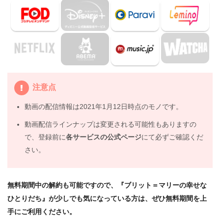
3.1
『マイ・インターン』（2015年）
3.2
『シェフ 三ツ星フードトラック始めました』（2014
年）
3.3
『最強のふたり』（2011年）
4.
映画『ブリット＝マリーの幸せなひとりだち』の動画は
DailymotionやPandoraではなく、配信サービスで安全に
注意点
見よう
5.
動画の配信情報は2021年1月12日時点のモノです。
映画『ブリット＝マリーの幸せなひとりだち』動画フル
無料視聴まとめ
動画配信ラインナップは変更される可能性もありますの
で、登録前に
各サービスの公式ページ
にて必ずご確認くだ
さい。
無料期間中の解約も可能ですので、『ブリット＝マリーの幸せな
ひとりだち』が少しでも気になっている方は、ぜひ無料期間を上
手にご利用ください。