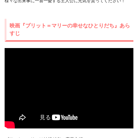
様々な出来事に一喜一憂する主人公に元気を貰ってください！
映画『ブリット＝マリーの幸せなひとりだち』あら
すじ
出典:
U-NEXT
＼＼31日間無料!!お試し解約もOK／／
今すぐ無料でU-NEXTで見る