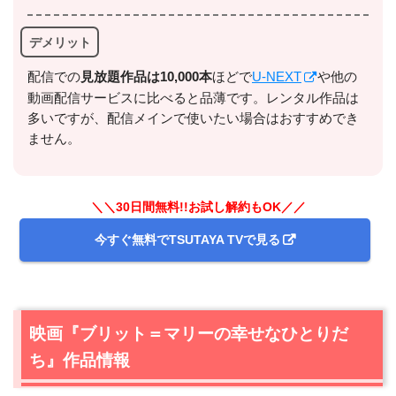
デメリット
配信での
⾒放題作品は10,000本
ほどで
U-NEXT
や他の
出典:
U-NEXTヘルプセンター
動画配信サービスに比べると品薄です。レンタル作品は
多いですが、配信メインで使いたい場合はおすすめでき
ません。
＼＼30日間無料!!お試し解約もOK／／
今すぐ無料でTSUTAYA TVで見る
映画『ブリット＝マリーの幸せなひとりだ
＼＼31日間無料!!お試し解約もOK／／
ち』作品情報
今すぐ無料でU-NEXTで見る