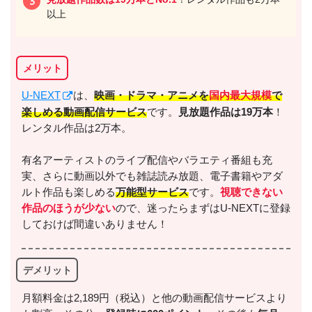
以上
メリット
U-NEXT
は、
映画・ドラマ・アニメを
国内最大規模
で
楽しめる動画配信サービス
です。
見放題作品は19万本
！
レンタル作品は2万本。
有名アーティストのライブ配信やバラエティ番組も充
実、さらに動画以外でも雑誌読み放題、電子書籍やアダ
ルト作品も楽しめる
万能型サービス
です。
視聴できない
作品のほうが少ない
ので、迷ったらまずはU-NEXTに登録
しておけば間違いありません！
デメリット
月額料金は2,189円（税込）と他の動画配信サービスより