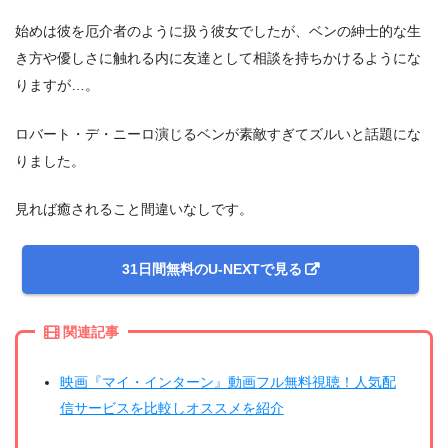
＼＼31日間無料!!お試し解約もOK／／
始めは彼を厄介者のように扱う彼女でしたが、ベンの紳士的な生
今すぐ無料でU-NEXTで見る
き方や優しさに触れる内に友達として相談を持ちかけるようにな
りますが…。
ロバート・デ・ニーロ演じるベンが素敵すぎてズルいと話題にな
りました。
見れば癒されること間違いなしです。
31日間無料のU-NEXTで見る
関連記事
映画『マイ・インターン』動画フル無料視聴！人気配
信サービスを比較しオススメを紹介