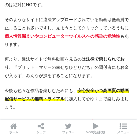
のは絶対にNGです。
そのようなサイトに違法アップロードされている動画は低画質で
止まることも多いですし、見ようとしてクリックしているうちに
個人情報漏えいやコンピューターウイルスへの感染の危険性
もあ
ります。
何より、違法サイトで無料動画を見るのは
法律で禁じられてお
り
、『ブリット＝マリーの幸せなひとりだち』の関係者にもお金
が入らず、みんなが損をすることになります。
今後も色々な作品を楽しむためにも、
安心安全かつ高画質の動画
配信サービスの無料トライアル
に加入して心ゆくまで楽しみまし
ょう。
次でご紹介している
動画配信サービスの一覧表
を参考に、一番合
うサービスを選んでくださいね！
ホーム
シェア
フォロー
VOD完全比較
メニュー