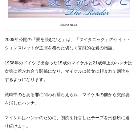
出典:U-NEXT
2009年公開の『愛を読むひと』は、『タイタニック』のケイト・
ウィンスレットが主演を務めた切なく官能的な愛の物語。
1958年のドイツで出会った15歳のマイケルと21歳年上のハンナは
次第に惹かれ合う関係になり、マイケルは彼女に頼まれて朗読を
するようになります。
＼＼31日間無料!!お試し解約もOK／／
戦時中のとある罪に問われ捕らえられ、マイケルの前から突然姿
今すぐ無料でU-NEXTで見る
を消したハンナ。
マイケルはハンナのために、朗読を録音したテープを刑務所に送
り続けます。