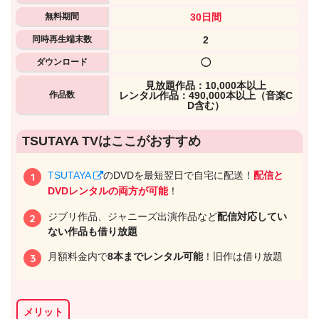
無料期間
30日間
同時再生端末数
2
ダウンロード
◯
⾒放題作品：10,000本以上
作品数
レンタル作品：490,000本以上（音楽C
D含む）
出典:
U-NEXTヘルプセンター
TSUTAYA TVはここがおすすめ
TSUTAYA
のDVDを最短翌日で自宅に配送！
配信と
DVDレンタルの両方が可能
！
ジブリ作品、ジャニーズ出演作品など
配信対応してい
ない作品も借り放題
月額料金内で
8本までレンタル可能
！旧作は借り放題
メリット