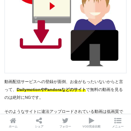
動画配信サービスへの登録が面倒、お金がもったいないからと言
って、
DailymotionやPandoraなどのサイト
で無料の動画を見る
のは絶対にNGです。
そのようなサイトに違法アップロードされている動画は低画質で
止まることも多いですし、見ようとしてクリックしているうちに
ホーム
シェア
フォロー
VOD完全比較
メニュー
個人情報漏えいやコンピューターウイルスへの感染の危険性
もあ