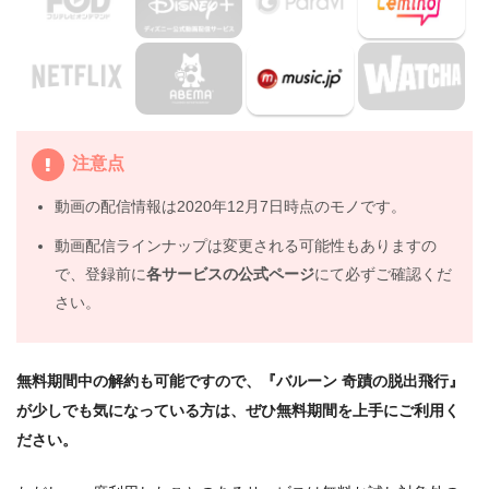
3.3
『グッバイ、レーニン！』（2003年）
4.
映画『バルーン 奇蹟の脱出飛行』の動画はDailymotion
やPandoraではなく、配信サービスで安全に見よう
5.
映画『バルーン 奇蹟の脱出飛行』動画フル無料視聴まと
注意点
め
動画の配信情報は2020年12月7日時点のモノです。
動画配信ラインナップは変更される可能性もありますの
で、登録前に
各サービスの公式ページ
にて必ずご確認くだ
さい。
無料期間中の解約も可能ですので、『バルーン 奇蹟の脱出飛行』
が少しでも気になっている方は、ぜひ無料期間を上手にご利用く
ださい。