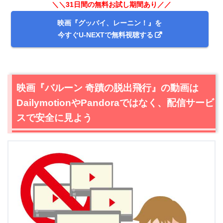
＼＼31日間の無料お試し期間あり／／
映画『グッバイ、レーニン！』を
今すぐU-NEXTで無料視聴する
映画『バルーン 奇蹟の脱出飛行』の動画は
DailymotionやPandoraではなく、配信サービ
スで安全に見よう