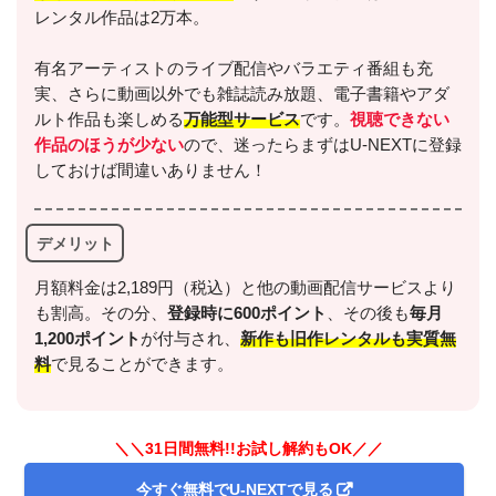
レンタル作品は2万本。
有名アーティストのライブ配信やバラエティ番組も充
実、さらに動画以外でも雑誌読み放題、電子書籍やアダ
ルト作品も楽しめる
万能型サービス
です。
視聴できない
作品のほうが少ない
ので、迷ったらまずはU-NEXTに登録
しておけば間違いありません！
デメリット
月額料金は2,189円（税込）と他の動画配信サービスより
も割高。その分、
登録時に600ポイント
、その後も
毎月
1,200ポイント
が付与され、
新作も旧作レンタルも実質無
料
で見ることができます。
＼＼31日間無料!!お試し解約もOK／／
今すぐ無料でU-NEXTで見る