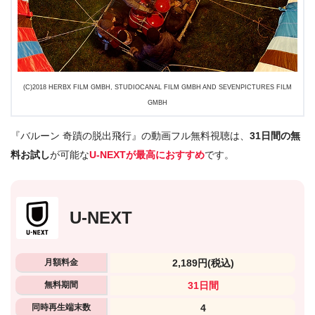
(C)2018 HERBX FILM GMBH, STUDIOCANAL FILM GMBH AND SEVENPICTURES FILM
GMBH
『バルーン 奇蹟の脱出飛行』の動画フル無料視聴は、
31日間の無
料お試し
が可能な
U-NEXTが最高におすすめ
です。
U-NEXT
月額料金
2,189円
(税込)
無料期間
31日間
同時再生端末数
4