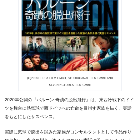
出典:
U-NEXT
(C)2018 HERBX FILM GMBH, STUDIOCANAL FILM GMBH AND
SEVENPICTURES FILM GMBH
2020年公開の『バルーン 奇蹟の脱出飛行』は、東西冷戦下のドイ
ツを舞台に熱気球で西ドイツへの亡命を目指す家族を描く、実話
をもとにしたサスペンス。
実際に気球で脱出を試みた家族がコンサルタントとして作品作り