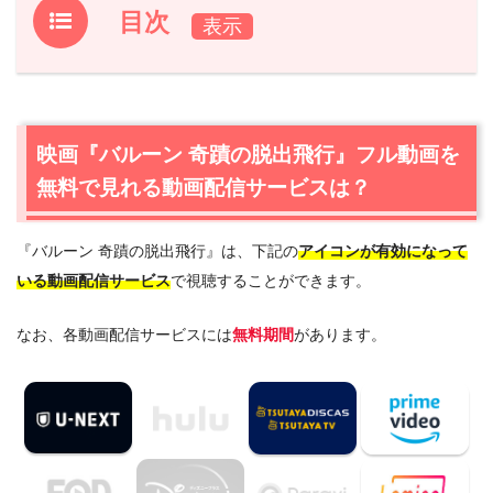
目次
1.
映画『バルーン 奇蹟の脱出飛行』フル動画を無料で見れ
る動画配信サービスは？
1.1
映画『バルーン 奇蹟の脱出飛行』の無料視聴はU-NEXT
映画『バルーン 奇蹟の脱出飛行』フル動画を
が一番おすすめ
無料で見れる動画配信サービスは？
1.2
映画『バルーン 奇蹟の脱出飛行』を動画配信＆宅配レ
ンタルで楽しめるTSUTAYA TVもおすすめ
『バルーン 奇蹟の脱出飛行』は、下記の
アイコンが有効になって
2.
映画『バルーン 奇蹟の脱出飛行』作品情報
いる動画配信サービス
で視聴することができます。
2.1
映画『バルーン 奇蹟の脱出飛行』あらすじ
2.2
映画『バルーン 奇蹟の脱出飛行』キャスト・登場人物
なお、各動画配信サービスには
無料期間
があります。
2.3
映画『バルーン 奇蹟の脱出飛行』制作スタッフ
3.
映画『バルーン 奇蹟の脱出飛行』を見たい人におすすめ
の関連作品
3.1
『愛を読むひと』（2008年）
3.2
『タクシー運転手〜約束は海を越えて〜』（2017年）