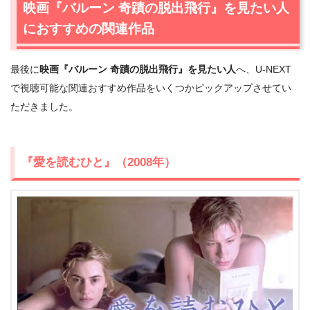
＼＼31日間無料!!お試し解約もOK／／
映画『バルーン 奇蹟の脱出飛行』を見たい人
におすすめの関連作品
今すぐ無料でU-NEXTで見る
最後に
映画『バルーン 奇蹟の脱出飛行』を見たい人
へ、U-NEXT
で視聴可能な関連おすすめ作品をいくつかピックアップさせてい
ただきました。
『愛を読むひと』（2008年）
出典:
U-NEXT