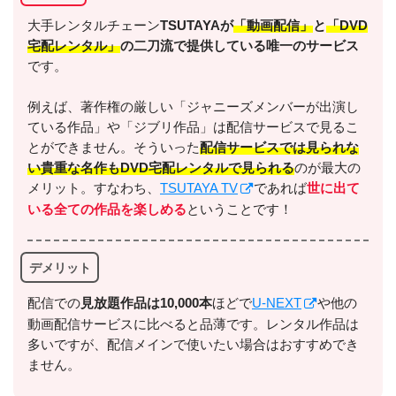
出典:
U-NEXT
大手レンタルチェーン
TSUTAYAが
「動画配信」
と
「DVD
宅配レンタル」
の二刀流で提供している唯一のサービス
です。
例えば、著作権の厳しい「ジャニーズメンバーが出演し
ている作品」や「ジブリ作品」は配信サービスで見るこ
＼＼31日間無料!!お試し解約もOK／／
とができません。そういった
配信サービスでは見られな
い貴重な名作もDVD宅配レンタルで見られる
のが最大の
今すぐ無料でU-NEXTで見る
メリット。すなわち、
TSUTAYA TV
であれば
世に出て
いる全ての作品を楽しめる
ということです！
デメリット
配信での
⾒放題作品は10,000本
ほどで
U-NEXT
や他の
動画配信サービスに比べると品薄です。レンタル作品は
多いですが、配信メインで使いたい場合はおすすめでき
出典:
U-NEXTヘルプセンター
ません。