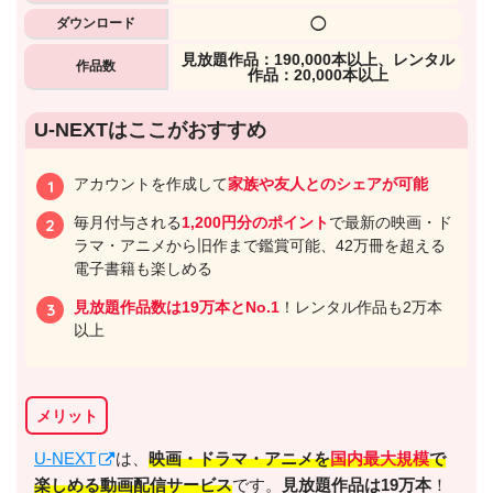
ダウンロード
◯
⾒放題作品：190,000本以上、レンタル
作品数
作品：20,000本以上
U-NEXTはここがおすすめ
アカウントを作成して
家族や友人とのシェアが可能
毎月付与される
1,200円分のポイント
で最新の映画・ド
ラマ・アニメから旧作まで鑑賞可能、42万冊を超える
電子書籍も楽しめる
見放題作品数は19万本とNo.1
！レンタル作品も2万本
以上
メリット
U-NEXT
は、
映画・ドラマ・アニメを
国内最大規模
で
楽しめる動画配信サービス
です。
見放題作品は19万本
！