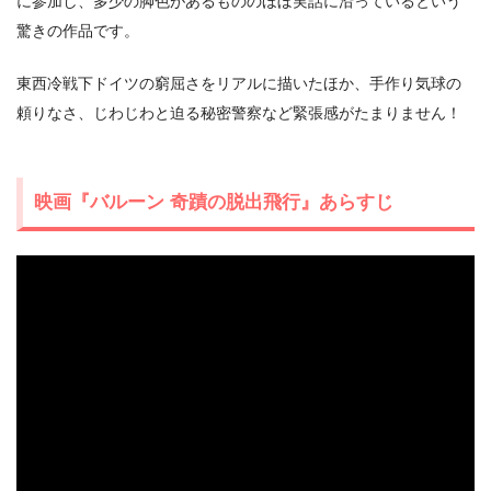
に参加し、多少の脚色があるもののほぼ実話に沿っているという
驚きの作品です。
東西冷戦下ドイツの窮屈さをリアルに描いたほか、手作り気球の
頼りなさ、じわじわと迫る秘密警察など緊張感がたまりません！
映画『バルーン 奇蹟の脱出飛行』あらすじ