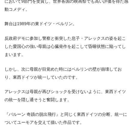
において9部門を受賞し、世界各国の映画祭でも高い評価を得た感
動コメディ。
舞台は1989年の東ドイツ・ベルリン。
反政府デモに参加し警察と衝突した息子・アレックスの姿を起こ
した愛国心の強い母親は心臓発作を起こして昏睡状態に陥ってし
まいます。
しかし、次に母親が目覚めた時にはベルリンの壁が崩壊してお
り、東西ドイツが統一していたのです。
アレックスは母親が再びショックを受けないように、東西ドイツ
の統一を隠し通そうと奮闘します。
『バルーン 奇蹟の脱出飛行』と同じく東西ドイツの分断、統一に
ついてユーモアを交えて描いた作品です。