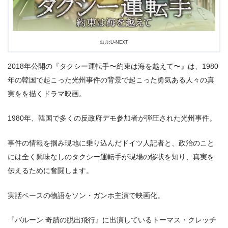
出典:U-NEXT
2018年公開の『タクシー運転手〜約束は海を越えて〜』は、1980
年の韓国で起こった光州事件の背景で起こった勇気ある人々の真
実をを描くドラマ映画。
1980年、韓国で多くの反政府デモ参加者が弾圧された光州事件。
事件の情報を掴み現地に乗り込んだドイツ人記者と、政治のこと
には全く興味なしのタクシー運転手が現場の惨状を知り、真実を
伝えるために奮闘します。
実話ベースの物語をソン・ガンホ主演で映画化。
『バルーン 奇蹟の脱出飛行』に出演しているトーマス・クレッチ