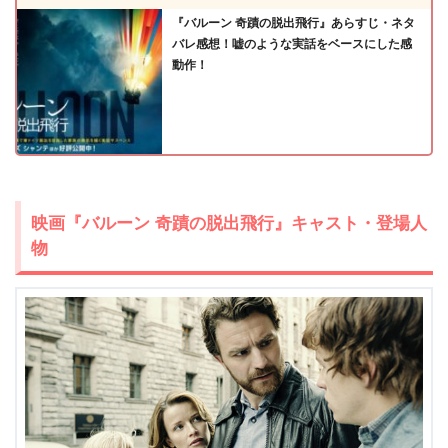
『バルーン 奇蹟の脱出飛行』あらすじ・ネタ
バレ感想！嘘のような実話をベースにした感
動作！
出典:
U-NEXT
映画『バルーン 奇蹟の脱出飛行』キャスト・登場人
物