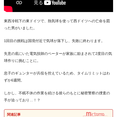
出典:
U-NEXT
東西冷戦下の東ドイツで、熱気球を使って西ドイツへの亡命を図
った男がいました。
1回目の挑戦は国境付近で気球が落下し、失敗に終わります。
失意の底にいた電気技師のペーターが家族に励まされて2度目の気
＼＼31日間無料!!お試し解約もOK／／
球作りに挑むことに。
今すぐ無料でU-NEXTで見る
息子のギュンターが兵役を控えているため、タイムリミットはわ
ずか6週間。
しかし、不眠不休の作業を続ける彼らのもとに秘密警察の捜査の
手が迫っており…！？
関連記事