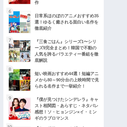
作
6
日常系ほのぼのアニメおすすめ35
選！ゆるく癒される面白い名作を
徹底紹介
7
『三食ごはん』シリーズ1〜シリ
ーズ9完全まとめ！韓国で不動の
人気を誇るバラエティー番組を徹
底解説
8
短い映画おすすめ44選！短編アニ
メから80～90分台の上映時間で見
られる名作まで一挙紹介！
9
『僕が見つけたシンデレラ』キャ
スト相関図・あらすじ・ネタバレ
感想！ソ・ヒョンジン×イ・ミン
ギのラブロマンス
10