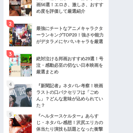
画56選！エロさ、激しさ、おすす
め度を評価して厳選紹介
2
最強にチートなアニメキャラクタ
ーランキングTOP20！強さや能力
がデタラメにヤバいキャラを厳選
3
絶対泣ける邦画おすすめ29選！号
泣・感動必至の切ない日本映画を
厳選まとめ
4
『新聞記者』ネタバレ考察！映画
ラストの口パクセリフは「ごめ
ん」？どんな意味が込められてい
た？
5
『ヘルタースケルター』あらす
じ・ネタバレ感想！沢尻エリカの
体当たり演技も話題となった衝撃