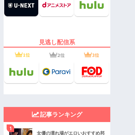
見逃し配信系
記事ランキング
1
女優の濡れ場がエロいおすすめ邦