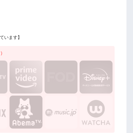
ています】
す）