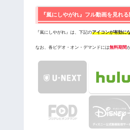
1.1
『嵐にしやがれ』の視聴はHuluが一番
『嵐にしやがれ』フル動画を見れる
2.
『嵐にしやがれ』作品情報
2.1
『嵐にしやがれ』出演者
『嵐にしやがれ』は、下記の
アイコンが有効に
2.2
『嵐にしやがれ』感想・口コミ
3.
『嵐にしやがれ』を見たい人におすす
なお、各ビデオ・オン・デマンドには
無料期間
3.1
『1億3000万人のshowチャンネル』
3.2
『I LOVE みんなのどうぶつ園』
3.3
『ニノさん』
4.
『嵐にしやがれ』の動画はDailymoti
5.
『嵐にしやがれ』動画フル無料視聴ま