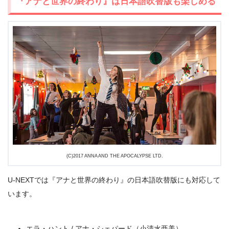
『アナと世界の終わり』は日本語吹替版も楽しめる
出典:
U-NEXT
(C)2017 ANNA AND THE APOCALYPSE LTD.
U-NEXTでは『アナと世界の終わり』の日本語吹替版にも対応して
＼＼31日間無料!!お試し解約もOK／／
います。
今すぐ無料でU-NEXTで見る
エラ・ハント / アナ・シェパード（小清水亜美）