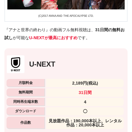
(C)2017 ANNA AND THE APOCALYPSE LTD.
『アナと世界の終わり』の動画フル無料視聴は、
31日間の無料お
試し
が可能な
U-NEXTが最高におすすめ
です。
U-NEXT
月額料金
2,189円
(税込)
無料期間
31日間
同時再生端末数
4
ダウンロード
◯
⾒放題作品：190,000本以上、レンタル
作品数
作品：20,000本以上