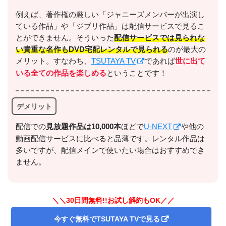
例えば、著作権の厳しい「ジャニーズメンバーが出演し
ている作品」や「ジブリ作品」は配信サービスで見るこ
＼＼31日間無料!!お試し解約もOK／／
とができません。そういった
配信サービスでは見られな
い貴重な名作もDVD宅配レンタルで見られる
のが最大の
今すぐ無料でU-NEXTで見る
メリット。すなわち、
TSUTAYA TV
であれば
世に出て
いる全ての作品を楽しめる
ということです！
デメリット
配信での
⾒放題作品は10,000本
ほどで
U-NEXT
や他の
動画配信サービスに比べると品薄です。レンタル作品は
多いですが、配信メインで使いたい場合はおすすめでき
出典:
U-NEXTヘルプセンター
ません。
＼＼30日間無料!!お試し解約もOK／／
今すぐ無料でTSUTAYA TVで見る