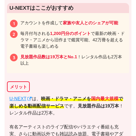
U-NEXTはここがおすすめ
アカウントを作成して
家族や友人とのシェアが可能
毎月付与される
1,200円分のポイント
で最新の映画・ド
ラマ・アニメから旧作まで鑑賞可能、42万冊を超える
電子書籍も楽しめる
見放題作品数は19万本とNo.1
！レンタル作品も2万本
以上
メリット
U-NEXT
は、
映画・ドラマ・アニメを
国内最大規模
で
楽しめる動画配信サービス
です。
見放題作品は19万本
！
レンタル作品は2万本。
有名アーティストのライブ配信やバラエティ番組も充
実、さらに動画以外でも雑誌読み放題、電子書籍やアダ