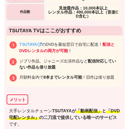
⾒放題作品：10,000本以上
作品数
レンタル作品：490,000本以上（音楽C
D含む）
出典:
U-NEXTヘルプセンター
TSUTAYA TVはここがおすすめ
TSUTAYA
のDVDを最短翌日で自宅に配送！
配信と
DVDレンタルの両方が可能
！
ジブリ作品、ジャニーズ出演作品など
配信対応してい
ない作品も借り放題
月額料金内で
8本までレンタル可能
！旧作は借り放題
メリット
出典:
U-NEXT
大手レンタルチェーン
TSUTAYAが
「動画配信」
と
「DVD
宅配レンタル」
の二刀流で提供している唯一のサービス
です。