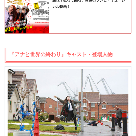
感想！歌って踊る、異色のゾンビ・ミュージ
カル映画！
出典:
U-NEXT
『アナと世界の終わり』キャスト・登場人物
＼＼31日間無料!!お試し解約もOK／／
今すぐ無料でU-NEXTで見る