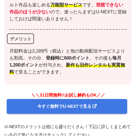
ルト作品も楽しめる
万能型サービス
です。
視聴できない
作品のほうが少ない
ので、迷ったらまずはU-NEXTに登録
しておけば間違いありません！
デメリット
月額料金は2,189円（税込）と他の動画配信サービスより
も割高。その分、
登録時に600ポイント
、その後も
毎月
1,200ポイント
が付与され、
新作も旧作レンタルも実質無
料
で見ることができます。
＼＼31日間無料!!お試し解約もOK／／
今すぐ無料でU-NEXTで見る
U-NEXTのメリットは他にも盛りだくさん！下記に詳しくまとめて
いるので気になる方はチェックしてください。