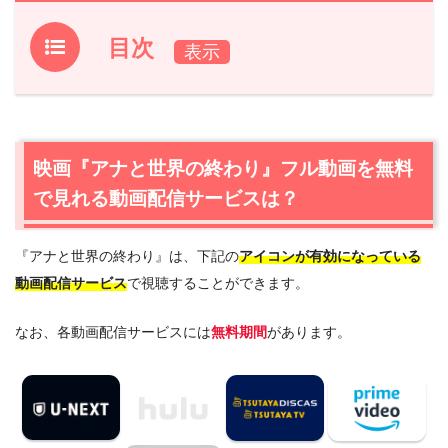
目次
1.
映画『アナと世界の終わり』フル動画を無料で見れる動
画配信サービスは？
1.1
映画『アナと世界の終わり』の無料視聴はU-NEXTが一
映画『アナと世界の終わり』フル動画を無料
番おすすめ
で見れる動画配信サービスは？
1.2
映画『アナと世界の終わり』を動画配信＆宅配レンタル
で楽しめるTSUTAYA TVもおすすめ
『アナと世界の終わり』は、下記の
アイコンが有効になっている
2.
『アナと世界の終わり』作品情報
動画配信サービス
で視聴することができます。
2.1
『アナと世界の終わり』あらすじ
2.2
『アナと世界の終わり』キャスト・登場人物
なお、各動画配信サービスには
無料期間
があります。
2.3
『アナと世界の終わり』制作スタッフ
2.4
『アナと世界の終わり』は日本語吹替版も楽しめる
3.
『アナと世界の終わり』を見たい人におすすめの関連作
品