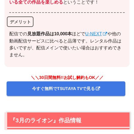
いる全ての作品を楽しめる
ということです！
デメリット
配信での
⾒放題作品は10,000本
ほどで
U-NEXT
や他の
動画配信サービスに比べると品薄です。レンタル作品は
多いですが、配信メインで使いたい場合はおすすめでき
出典:
U-NEXTヘルプセンター
ません。
＼＼30日間無料!!お試し解約もOK／／
今すぐ無料でTSUTAYA TVで見る
『3月のライオン』作品情報
＼＼31日間無料!!お試し解約もOK／／