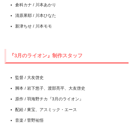
倉科カナ / 川本あかり
清原果耶 / 川本ひなた
新津ちせ / 川本モモ
出典:
U-NEXT
『3月のライオン』制作スタッフ
監督 / 大友啓史
脚本 / 岩下悠子、渡部亮平、大友啓史
原作 / 羽海野チカ『3月のライオン』
配給 / 東宝、アスミック・エース
音楽 / 菅野祐悟