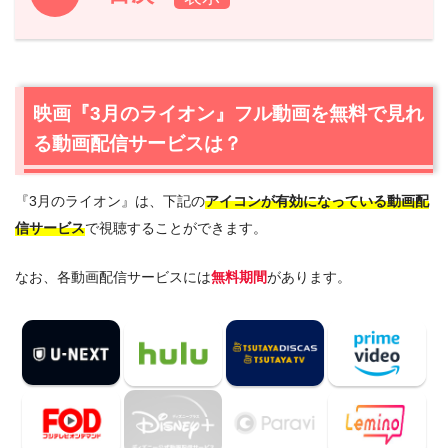
1.
映画『3月のライオン』フル動画を無料で見れる動画配信
サービスは？
1.1
映画『3月のライオン』の無料視聴はU-NEXTが一番おす
映画『3月のライオン』フル動画を無料で見れ
すめ
る動画配信サービスは？
1.2
映画『3月のライオン』を動画配信＆宅配レンタルで楽
しめるTSUTAYA TVもおすすめ
『3月のライオン』は、下記の
アイコンが有効になっている動画配
2.
『3月のライオン』作品情報
信サービス
で視聴することができます。
2.1
『3月のライオン』あらすじ
2.2
『3月のライオン』キャスト・登場人物
なお、各動画配信サービスには
無料期間
があります。
2.3
『3月のライオン』制作スタッフ
2.4
『3月のライオン』原作漫画も読みたい方へ
3.
『3月のライオン』を見たい人におすすめの関連作品
4.
映画『3月のライオン』の動画はDailymotionや
Pandoraではなく、配信サービスで安全に見よう