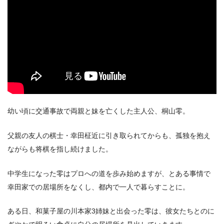
幼い頃に交通事故で両親と妹を亡くした主人公、桐山零。
出典:
U-NEXT
父親の友人の棋士・幸田柾近に引き取られてからも、孤独を抱え
ながらも将棋を指し続けました。
中学生になった零はプロへの道を歩み始めますが、とある事情で
幸田家での居場所をなくし、都内で一人で暮らすことに。
ある日、和菓子屋の川本家3姉妹と出会った零は、彼女たちとのに
＼＼31日間無料!!お試し解約もOK／／