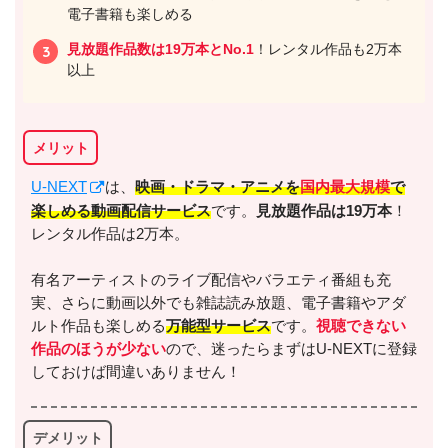
電子書籍も楽しめる
見放題作品数は19万本とNo.1
！レンタル作品も2万本
以上
メリット
U-NEXT
は、
映画・ドラマ・アニメを
国内最大規模
で
楽しめる動画配信サービス
です。
見放題作品は19万本
！
レンタル作品は2万本。
有名アーティストのライブ配信やバラエティ番組も充
実、さらに動画以外でも雑誌読み放題、電子書籍やアダ
ルト作品も楽しめる
万能型サービス
です。
視聴できない
作品のほうが少ない
ので、迷ったらまずはU-NEXTに登録
しておけば間違いありません！
デメリット