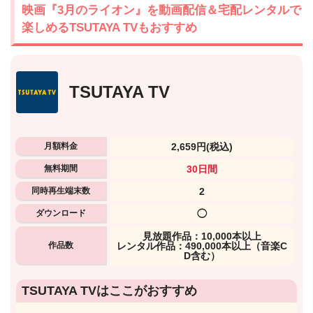
映画『3月のライオン』を動画配信＆宅配レンタルで
楽しめるTSUTAYA TVもおすすめ
TSUTAYA TV
月額料金
2,659円
(税込)
無料期間
30日間
同時再生端末数
2
ダウンロード
◯
⾒放題作品：10,000本以上
作品数
レンタル作品：490,000本以上（音楽C
D含む）
出典:
U-NEXTヘルプセンター
TSUTAYA TVはここがおすすめ