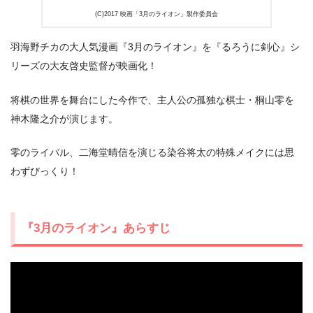
出典:
U-NEXT
(C)2017 映画「3月のライオン」製作委員会
羽海野チカの大人気漫画『3月のライオン』を『るろうに剣心』シ
リーズの大友啓史監督が映画化！
将棋の世界を舞台にした今作で、主人公の孤独な棋士・桐山零を
神木隆之介が演じます。
零のライバル、二海堂晴信を演じる染谷将太の特殊メイクには思
わずびっくり！
『3月のライオン』あらすじ