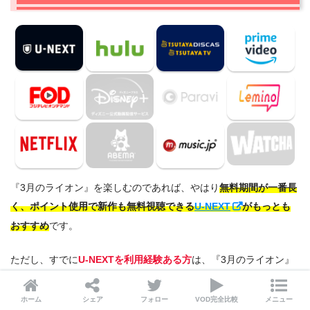
『3月のライオン』を楽しむのであれば、やはり
無料期間が一番長
く、ポイント使用で新作も無料視聴できる
U-NEXT
がもっとも
おすすめ
です。
ただし、すでに
U-NEXTを利用経験ある方
は、『3月のライオン』
が配信されている
他の動画配信サービスの無料期間
をうまく活用
しましょう！
ホーム
シェア
フォロー
VOD完全比較
メニュー