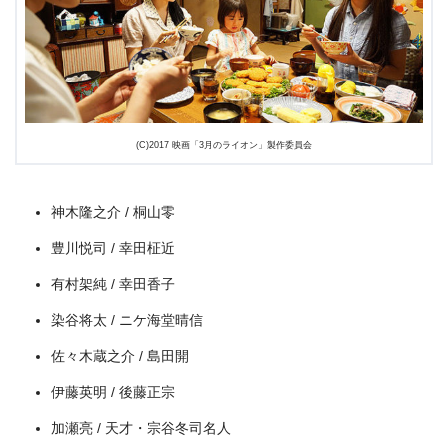
(C)2017 映画「3月のライオン」製作委員会
神木隆之介 / 桐山零
＼＼31日間無料!!お試し解約もOK／／
豊川悦司 / 幸田柾近
今すぐ無料でU-NEXTで見る
有村架純 / 幸田香子
染谷将太 / ニケ海堂晴信
佐々木蔵之介 / 島田開
伊藤英明 / 後藤正宗
加瀬亮 / 天才・宗谷冬司名人