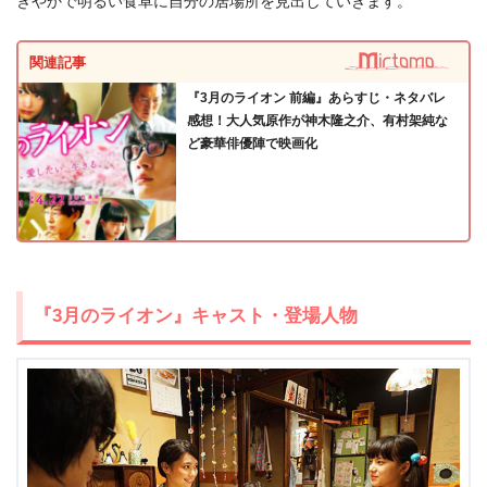
ぎやかで明るい食卓に自分の居場所を見出していきます。
今すぐ無料でU-NEXTで見る
関連記事
『3月のライオン 前編』あらすじ・ネタバレ
感想！大人気原作が神木隆之介、有村架純な
ど豪華俳優陣で映画化
『3月のライオン』キャスト・登場人物
出典:
U-NEXT