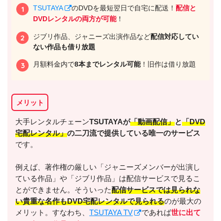
TSUTAYA
のDVDを最短翌日で自宅に配送！
配信と
DVDレンタルの両方が可能
！
ジブリ作品、ジャニーズ出演作品など
配信対応してい
ない作品も借り放題
月額料金内で
8本までレンタル可能
！旧作は借り放題
メリット
出典:
U-NEXT
大手レンタルチェーン
TSUTAYAが
「動画配信」
と
「DVD
宅配レンタル」
の二刀流で提供している唯一のサービス
です。
例えば、著作権の厳しい「ジャニーズメンバーが出演し
ている作品」や「ジブリ作品」は配信サービスで見るこ
＼＼31日間無料!!お試し解約もOK／／
とができません。そういった
配信サービスでは見られな
い貴重な名作もDVD宅配レンタルで見られる
のが最大の
今すぐ無料でU-NEXTで見る
メリット。すなわち、
TSUTAYA TV
であれば
世に出て