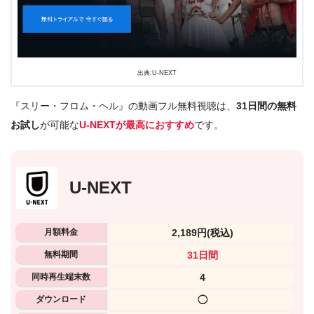
出典:U-NEXT
『スリー・フロム・ヘル』の動画フル無料視聴は、
31日間の無料
お試し
が可能な
U-NEXTが最高におすすめ
です。
U-NEXT
月額料金
2,189円
(税込)
無料期間
31日間
同時再生端末数
4
ダウンロード
◯