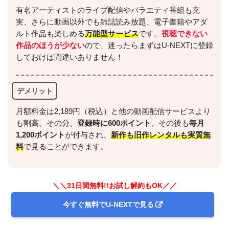
有名アーティストのライブ配信やバラエティ番組も充
実、さらに動画以外でも雑誌読み放題、電子書籍やアダ
ルト作品も楽しめる
万能型サービス
です。
視聴できない
作品のほうが少ない
ので、迷ったらまずはU-NEXTに登録
しておけば間違いありません！
デメリット
月額料金は2,189円（税込）と他の動画配信サービスより
も割高。その分、
登録時に600ポイント
、その後も
毎月
1,200ポイント
が付与され、
新作も旧作レンタルも実質無
料
で見ることができます。
＼＼31日間無料!!お試し解約もOK／／
今すぐ無料でU-NEXTで見る