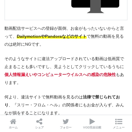
動画配信サービスへの登録が面倒、お金がもったいないからと言
って、
DailymotionやPandoraなどのサイト
で無料の動画を見る
のは絶対にNGです。
そのようなサイトに違法アップロードされている動画は低画質で
止まることも多いですし、見ようとしてクリックしているうちに
個人情報漏えいやコンピューターウイルスへの感染の危険性
もあ
ります。
何より、違法サイトで無料動画を見るのは
法律で禁じられてお
り
、『スリー・フロム・ヘル』の関係者にもお金が入らず、みん
なが損をすることになります。
今後も色々な作品を楽しむためにも、
安心安全かつ高画質の動画
ホーム
シェア
フォロー
VOD完全比較
メニュー