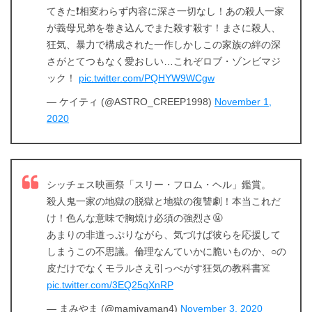
今すぐ無料でU-NEXTで見る
てきた❗️相変わらず内容に深さ一切なし！あの殺人一家
が義母兄弟を巻き込んでまた殺す殺す！まさに殺人、
狂気、暴力で構成された一作しかしこの家族の絆の深
さがとてつもなく愛おしい…これぞロブ・ゾンビマジ
ック！
pic.twitter.com/PQHYW9WCgw
— ケイティ (@ASTRO_CREEP1998)
November 1,
2020
シッチェス映画祭「スリー・フロム・ヘル」鑑賞。
殺人鬼一家の地獄の脱獄と地獄の復讐劇！本当これだ
け！色んな意味で胸焼け必須の強烈さ🤬
あまりの非道っぷりながら、気づけば彼らを応援して
しまうこの不思議。倫理なんていかに脆いものか、○の
出典:
U-NEXT
皮だけでなくモラルさえ引っぺがす狂気の教科書☠️
pic.twitter.com/3EQ25qXnRP
— まみやま (@mamiyaman4)
November 3, 2020