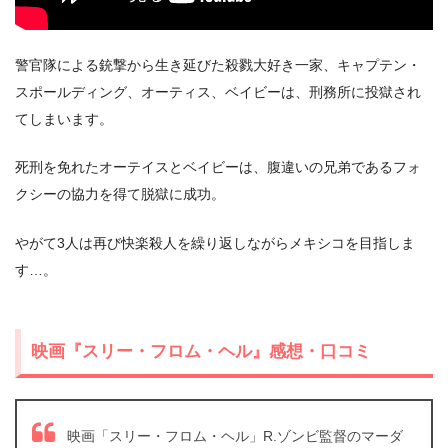
警官隊による銃撃から生き延びた殺戮大好き一家、キャプテン・
スポールディング、オーティス、ベイビーは、刑務所に投獄され
てしまいます。
死刑を免れたオーテイスとベイビーは、腹違いの兄弟であるフォ
＼＼31日間無料!!お試し解約もOK／／
クシーの協力を得て脱獄に成功。
今すぐ無料でU-NEXTで見る
やがて3人は再び快楽殺人を繰り返しながらメキシコを目指しま
す…。
映画『スリー・フロム・ヘル』感想・口コミ
映画「スリー・フロム・ヘル」R.ゾンビ監督のマーダ