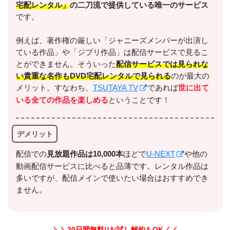
宅配レンタル」
の二刀流で提供している唯一のサービス
です。
例えば、著作権の厳しい「ジャニーズメンバーが出演し
ている作品」や「ジブリ作品」は配信サービスで見るこ
＼＼31日間無料!!お試し解約もOK／／
とができません。そういった
配信サービスでは見られな
い貴重な名作もDVD宅配レンタルで見られる
のが最大の
今すぐ無料でU-NEXTで見る
メリット。すなわち、
TSUTAYA TV
であれば
世に出て
いる全ての作品を楽しめる
ということです！
デメリット
配信での
⾒放題作品は10,000本
ほどで
U-NEXT
や他の
動画配信サービスに比べると品薄です。レンタル作品は
多いですが、配信メインで使いたい場合はおすすめでき
出典:
U-NEXTヘルプセンター
ません。
＼＼30日間無料!!お試し解約もOK／／