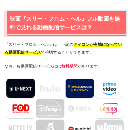
動画配信サービスは？
1.1
映画『スリー・フロム・ヘル』の無料視聴はU-NEXTが
映画『スリー・フロム・ヘル』フル動画を無
一番おすすめ
料で見れる動画配信サービスは？
1.2
映画『スリー・フロム・ヘル』を動画配信＆宅配レンタ
ルで楽しめるTSUTAYA TVもおすすめ
『スリー・フロム・ヘル』は、下記の
アイコンが有効になってい
2.
映画『スリー・フロム・ヘル』作品情報
る動画配信サービス
で視聴することができます。
2.1
映画『スリー・フロム・ヘル』あらすじ
2.2
映画『スリー・フロム・ヘル』感想・口コミ
なお、各動画配信サービスには
無料期間
があります。
2.3
映画『スリー・フロム・ヘル』キャスト・登場人物
2.4
映画『スリー・フロム・ヘル』制作スタッフ
3.
映画『スリー・フロム・ヘル』を見たい人におすすめの
関連作品
3.1
『マーダー・ライド・ショー』（2003年）
3.2
『マーダー・ライド・ショー２ デビルズ・リジェク
ト』（2005年）
3.3
『ハロウィンII』（2009年）