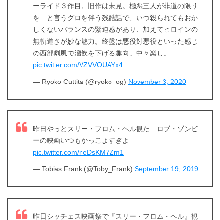
ーライド３作目。旧作は未見。極悪三人が非道の限り
を…と言うグロを伴う残酷話で、いつ殺られてもおか
しくないバランスの緊迫感があり、加えてヒロインの
無軌道さが妙な魅力。終盤は悪役対悪役といった感じ
の西部劇風で溜飲を下げる趣向。中々楽し。
pic.twitter.com/VZVVOUAYx4
出典:
U-NEXT
— Ryoko Cuttita (@ryoko_og)
November 3, 2020
昨日やっとスリー・フロム・ヘル観た…ロブ・ゾンビ
ーの映画いつもかっこよすぎよ
pic.twitter.com/neDsKM7Zm1
— Tobias Frank (@Toby_Frank)
September 19, 2019
＼＼31日間無料!!お試し解約もOK／／
昨日シッチェス映画祭で『スリー・フロム・ヘル』観