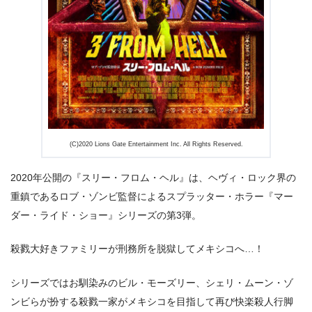
出典:
U-NEXT
(C)2020 Lions Gate Entertainment Inc. All Rights Reserved.
2020年公開の『スリー・フロム・ヘル』は、ヘヴィ・ロック界の
重鎮であるロブ・ゾンビ監督によるスプラッター・ホラー『マー
ダー・ライド・ショー』シリーズの第3弾。
殺戮大好きファミリーが刑務所を脱獄してメキシコへ…！
シリーズではお馴染みのビル・モーズリー、シェリ・ムーン・ゾ
ンビらが扮する殺戮一家がメキシコを目指して再び快楽殺人行脚