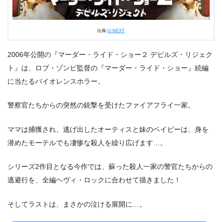
出典:
U-NEXT
2006年公開の『マーダー・ライド・ショー２ デビルズ・リジェク
ト』は、ロブ・ゾンビ監督の『マーダー・ライド・ショー』続編
に当たるバイオレンスホラー。
警察官たちからの突然の銃撃を受けたファイアフライ一家。
ママは捕獲され、逃げ出したオーティスと妹のベイビーは、身を
潜めたモーテルでも凄惨な殺人を繰り広げます…。
シリーズ2作目となる今作では、蘇った殺人一家の警官たちからの
逃避行を、全編ヘヴィ・ロックに合わせて描きました！
そしてラストは、まさかの泣ける展開に…。