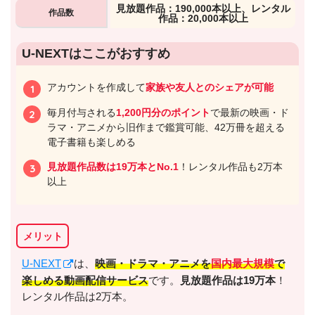
⾒放題作品：190,000本以上、レンタル
作品数
作品：20,000本以上
U-NEXTはここがおすすめ
アカウントを作成して
家族や友人とのシェアが可能
毎月付与される
1,200円分のポイント
で最新の映画・ド
ラマ・アニメから旧作まで鑑賞可能、42万冊を超える
電子書籍も楽しめる
見放題作品数は19万本とNo.1
！レンタル作品も2万本
以上
メリット
U-NEXT
は、
映画・ドラマ・アニメを
国内最大規模
で
楽しめる動画配信サービス
です。
見放題作品は19万本
！
レンタル作品は2万本。