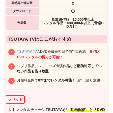
同時再生端末数
2
ダウンロード
◯
⾒放題作品：10,000本以上
作品数
レンタル作品：490,000本以上（音楽C
D含む）
出典:
U-NEXTヘルプセンター
TSUTAYA TVはここがおすすめ
TSUTAYA
のDVDを最短翌日で自宅に配送！
配信と
DVDレンタルの両方が可能
！
ジブリ作品、ジャニーズ出演作品など
配信対応してい
ない作品も借り放題
月額料金内で
8本までレンタル可能
！旧作は借り放題
メリット
出典:
U-NEXT
大手レンタルチェーン
TSUTAYAが
「動画配信」
と
「DVD