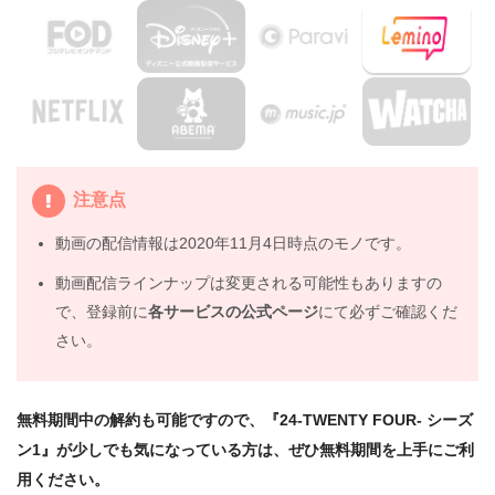
3.
『24-TWENTY FOUR- シーズン1』を見たい人におすす
めの関連作品
4.
海外ドラマ『24-TWENTY FOUR- シーズン1』の動画は
DailymotionやPandoraではなく、配信サービスで安全に
見よう
5.
海外ドラマ『24-TWENTY FOUR- シーズン1』動画フル
注意点
無料視聴まとめ
動画の配信情報は2020年11月4日時点のモノです。
動画配信ラインナップは変更される可能性もありますの
で、登録前に
各サービスの公式ページ
にて必ずご確認くだ
さい。
無料期間中の解約も可能ですので、『24-TWENTY FOUR- シーズ
ン1』が少しでも気になっている方は、ぜひ無料期間を上手にご利
用ください。