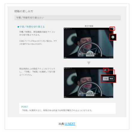
＼＼31日間無料!!お試し解約もOK／／
今すぐ無料でU-NEXTで見る
出典:
U-NEXT