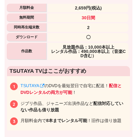
月額料金
2,659円
(税込)
無料期間
30日間
同時再生端末数
2
ダウンロード
◯
⾒放題作品：10,000本以上
作品数
レンタル作品：490,000本以上（音楽C
D含む）
出典:
U-NEXTヘルプセンター
TSUTAYA TVはここがおすすめ
TSUTAYA
のDVDを最短翌日で自宅に配送！
配信と
DVDレンタルの両方が可能
！
ジブリ作品、ジャニーズ出演作品など
配信対応してい
ない作品も借り放題
月額料金内で
8本までレンタル可能
！旧作は借り放題