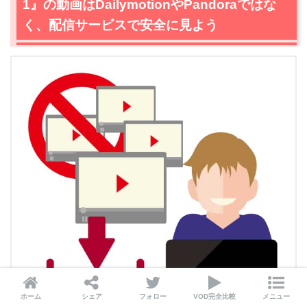
1』の動画はDailymotionやPandoraではな
く、配信サービスで安全に見よう
ホーム
シェア
フォロー
VOD完全比較
メニュー