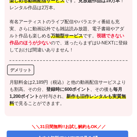
楽しめる動画配信サービス
です。
見放題作品は19万本
！
レンタル作品は2万本。
有名アーティストのライブ配信やバラエティ番組も充
実、さらに動画以外でも雑誌読み放題、電子書籍やアダ
ルト作品も楽しめる
万能型サービス
です。
視聴できない
作品のほうが少ない
ので、迷ったらまずはU-NEXTに登録
しておけば間違いありません！
デメリット
月額料金は2,189円（税込）と他の動画配信サービスより
も割高。その分、
登録時に600ポイント
、その後も
毎月
1,200ポイント
が付与され、
新作も旧作レンタルも実質無
料
で見ることができます。
＼＼31日間無料!!お試し解約もOK／／