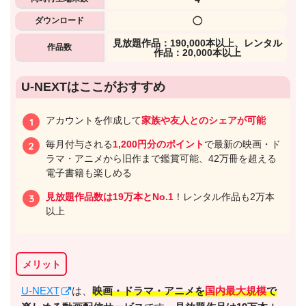
ダウンロード
◯
⾒放題作品：190,000本以上、レンタル
作品数
作品：20,000本以上
U-NEXTはここがおすすめ
アカウントを作成して
家族や友人とのシェアが可能
毎月付与される
1,200円分のポイント
で最新の映画・ド
ラマ・アニメから旧作まで鑑賞可能、42万冊を超える
電子書籍も楽しめる
見放題作品数は19万本とNo.1
！レンタル作品も2万本
以上
メリット
U-NEXT
は、
映画・ドラマ・アニメを
国内最大規模
で