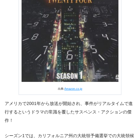
出典:
U-NEXT
出典:
Amazon.co.jp
アメリカで2001年から放送が開始され、事件がリアルタイムで進
行するというドラマの常識を覆したサスペンス・アクションの傑
作！
シーズン1では、カリフォルニア州の大統領予備選挙での大統領候