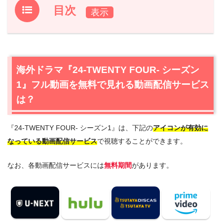
目次
1.
海外ドラマ『24-TWENTY FOUR- シーズン1』フル動画
を無料で見れる動画配信サービスは？
1.1
海外ドラマ『24-TWENTY FOUR- シーズン1』の無料視
海外ドラマ『24-TWENTY FOUR- シーズン
聴はU-NEXTが一番おすすめ
1』フル動画を無料で見れる動画配信サービス
1.2
海外ドラマ『24-TWENTY FOUR- シーズン1』を動画配
信＆宅配レンタルで楽しめるTSUTAYA TVもおすすめ
は？
2.
『24-TWENTY FOUR- シーズン1』作品情報
『24-TWENTY FOUR- シーズン1』は、下記の
アイコンが有効に
2.1
『24-TWENTY FOUR- シーズン1』あらすじ
なっている動画配信サービス
で視聴することができます。
2.2
『24-TWENTY FOUR- シーズン1』キャスト・登場人物
2.3
『24-TWENTY FOUR- シーズン1』制作スタッフ
なお、各動画配信サービスには
無料期間
があります。
2.4
『24-TWENTY FOUR- シーズン1』は日本語吹替版も
楽しめる
2.5
『24-TWENTY FOUR- シーズン1』関連書籍も読みた
い方へ