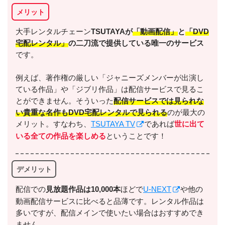
メリット
出典:
U-NEXT
大手レンタルチェーン
TSUTAYAが
「動画配信」
と
「DVD
宅配レンタル」
の二刀流で提供している唯一のサービス
です。
例えば、著作権の厳しい「ジャニーズメンバーが出演し
＼＼31日間無料!!お試し解約もOK／／
ている作品」や「ジブリ作品」は配信サービスで見るこ
とができません。そういった
配信サービスでは見られな
今すぐ無料でU-NEXTで見る
い貴重な名作もDVD宅配レンタルで見られる
のが最大の
メリット。すなわち、
TSUTAYA TV
であれば
世に出て
いる全ての作品を楽しめる
ということです！
デメリット
配信での
⾒放題作品は10,000本
ほどで
U-NEXT
や他の
出典:
U-NEXTヘルプセンター
動画配信サービスに比べると品薄です。レンタル作品は
多いですが、配信メインで使いたい場合はおすすめでき
ません。