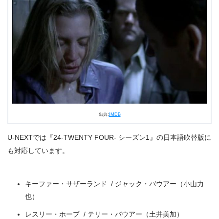
出典:
U-NEXT
出典:
IMDB
U-NEXTでは『24-TWENTY FOUR- シーズン1』の日本語吹替版に
も対応しています。
キーファー・サザーランド / ジャック・バウアー（小山力
也）
レスリー・ホープ / テリー・バウアー（土井美加）