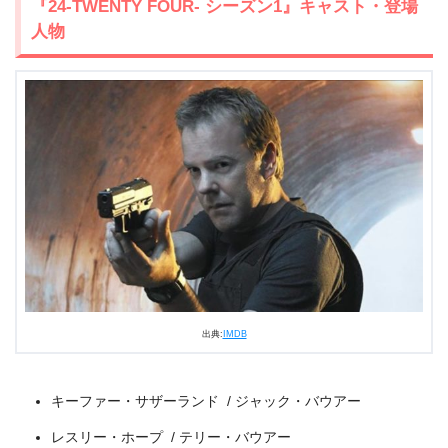
『24-TWENTY FOUR- シーズン1』キャスト・登場
人物
出典:
U-NEXT
出典:
IMDB
キーファー・サザーランド / ジャック・バウアー
レスリー・ホープ / テリー・バウアー