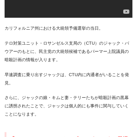
出典:
U-NEXT
カリフォルニア州における大統領予備選挙の当日。
テロ対策ユニット・ロサンゼルス支局の（CTU）のジャック・バ
ウアーのもとに、民主党の大統領候補であるパーマー上院議員の
暗殺計画の情報が入ります。
＼＼31日間無料!!お試し解約もOK／／
早速調査に乗り出すジャックは、CTU内に内通者がいることを発
今すぐ無料でU-NEXTで見る
見。
さらに、ジャックの娘・キムと妻・テリーたちが暗殺計画の黒幕
に誘拐されたことで、ジャックは個人的にも事件に関与していく
ことになります。