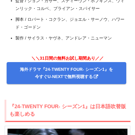
監督 / ジョン・カサー、スティーヴン・ホプキンス、ウィ
ンリック・コルベ、ブライアン・スパイサー
脚本 / ロバート・コクラン、ジョエル・サーノウ、ハワー
ド・ゴードン
製作 / サイラス・ヤヴネ、アンドレア・ニューマン
＼＼31日間の無料お試し期間あり／／
海外ドラマ『24-TWENTY FOUR- シーズン1』を
今すぐU-NEXTで無料視聴する
＼＼31日間無料!!お試し解約もOK／／
今すぐ無料でU-NEXTで見る
『24-TWENTY FOUR- シーズン1』は日本語吹替版
も楽しめる