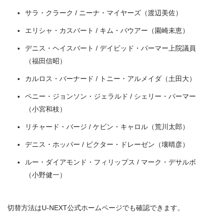
＼＼31日間無料!!お試し解約もOK／／
サラ・クラーク / ニーナ・マイヤーズ（渡辺美佐）
今すぐ無料でU-NEXTで見る
エリシャ・カスバート / キム・バウアー（園崎未恵）
デニス・ヘイスバート / デイビッド・パーマー上院議員
（福田信昭）
カルロス・バーナード / トニー・アルメイダ（土田大）
ペニー・ジョンソン・ジェラルド / シェリー・パーマー
（小宮和枝）
リチャード・バージ / ケビン・キャロル（荒川太郎）
デニス・ホッパー / ビクター・ドレーゼン（壤晴彦）
ルー・ダイアモンド・フィリップス / マーク・デサルボ
（小野健一）
切替方法はU-NEXT公式ホームページでも確認できます。
出典:
U-NEXT