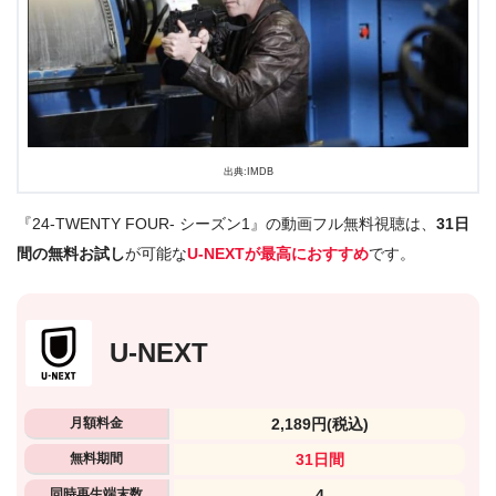
出典:IMDB
『24-TWENTY FOUR- シーズン1』の動画フル無料視聴は、
31日
間の無料お試し
が可能な
U-NEXTが最高におすすめ
です。
U-NEXT
月額料金
2,189円
(税込)
無料期間
31日間
同時再生端末数
4