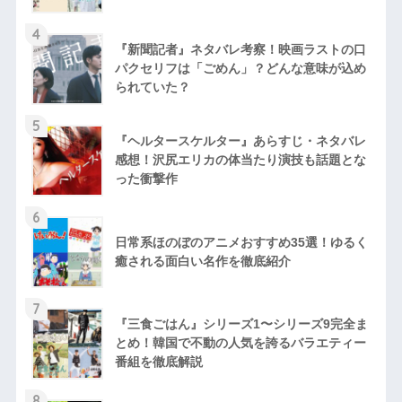
4
『新聞記者』ネタバレ考察！映画ラストの口
パクセリフは「ごめん」？どんな意味が込め
られていた？
5
『ヘルタースケルター』あらすじ・ネタバレ
感想！沢尻エリカの体当たり演技も話題とな
った衝撃作
6
日常系ほのぼのアニメおすすめ35選！ゆるく
癒される面白い名作を徹底紹介
7
『三食ごはん』シリーズ1〜シリーズ9完全ま
とめ！韓国で不動の人気を誇るバラエティー
番組を徹底解説
8