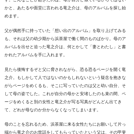
かと、あたるや面堂に言われる竜之介は、母のアルバムを探し始
めます。
父が偶然手に持っていた「想い出のアルバム」を取り上げてみる
も、それは父の幼少期から浜茶屋で働く間のものばかり。母のア
ルバムを出せと迫った竜之介は、何とかして「妻とわたし」と書
かれたアルバムを手に入れます。
見たら後悔するぞと父に脅されながら、恐る恐るページを開く竜
之介。もしかして人ではないのかもしれないという疑念を抱きな
がらページをめくるも、そこに写っていたのは父と幼い自分、そ
して母の姿でした。これが自分の母かと安堵したのも束の間、ペ
ージをめくると別の女性と竜之介が写る写真がどんどん出てき
て、どれが母なのか分からなくなってしまいます。
母のことを忘れるため、浜茶屋に来る女性たちにお願いして片っ
端から竜之介のお世話をしてもらっていたという父は、その甲斐