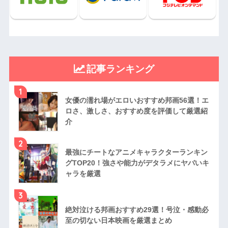
記事ランキング
1
女優の濡れ場がエロいおすすめ邦画56選！エ
ロさ、激しさ、おすすめ度を評価して厳選紹
介
2
最強にチートなアニメキャラクターランキン
グTOP20！強さや能力がデタラメにヤバいキ
ャラを厳選
3
絶対泣ける邦画おすすめ29選！号泣・感動必
至の切ない日本映画を厳選まとめ