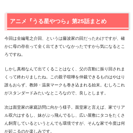
アニメ『うる星やつら』第25話まとめ
今回は全編竜之介回、というは藤波家の回だったわけですが、確
かに母の存在って全く出てきていなかったですから気になるとこ
ろですね。
しかし真相なんて出てくることはなく、父の言動に振り回されま
くって終わりましたね。この親子喧嘩を仲裁できるものはやはり
誰もおらず、教師・温泉マークも巻き込まれる始末。むしろこれ
がスタンダードみたいなところなので、良しとします。
次は面堂家の家庭訪問に向かう様子。面堂家と言えば、家でリア
ル双六はするし、妹がぶっ飛んでるし、広い屋敷にタコをたくさ
ん飼育しているというとんでも環境ですが、そんな家で今度は何
が起こるのか楽しみです。