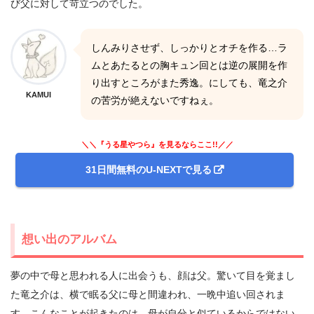
び父に対して苛立つのでした。
しんみりさせず、しっかりとオチを作る…ラ
ムとあたるとの胸キュン回とは逆の展開を作
り出すところがまた秀逸。にしても、竜之介
KAMUI
の苦労が絶えないですねぇ。
＼＼『うる星やつら』を見るならここ!!／／
31日間無料のU-NEXTで見る
想い出のアルバム
夢の中で母と思われる人に出会うも、顔は父。驚いて目を覚まし
た竜之介は、横で眠る父に母と間違われ、一晩中追い回されま
す。こんなことが起きたのは、母が自分と似ているからではない