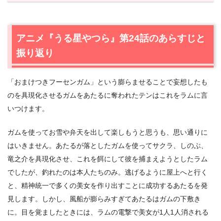
1.
アニメ『うる星やつら』第24話のあらすじと振り返り
2.
【ネタバレあり】アニメ『うる星やつら』第25話あらす
じと感想
アニメ『うる星やつら』第24話のあらすじと
2.1
想い出ボロボロ⁉
振り返り
2.2
想い出のアルバム
2.3
涙の家庭訪問 激闘の藤波家編
「おまけつきフーセンガム」という膨らませることで妄想したも
3.
アニメ『うる星やつら』第25話まとめ
のを具現化させるガムをあたるに奪われたテンはこれをラムに言
いつけます。
ガムを使ってお雪や弁天を出して楽しもうと思うも、思い通りに
はいきません。あたるが落としたガムを使ってサクラ、しのぶ、
竜之介を具現化させ、これを餌にして彼を捕まえようとしたラム
でしたが、釣れたのは本人たちのみ。逃げるように屋上へと行く
と、精神統一で多くの美女を作り出すことに成功するあたるを発
見します。しかし、風船が膨らみすぎてあたるはガムの下敷き
に。目を覚ましたときには、ラムの電撃で美女が1人1人消される