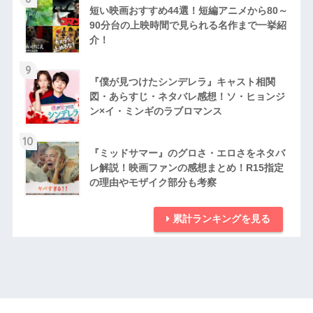
短い映画おすすめ44選！短編アニメから80～
90分台の上映時間で見られる名作まで一挙紹
介！
9
『僕が見つけたシンデレラ』キャスト相関
図・あらすじ・ネタバレ感想！ソ・ヒョンジ
ン×イ・ミンギのラブロマンス
10
『ミッドサマー』のグロさ・エロさをネタバ
レ解説！映画ファンの感想まとめ！R15指定
の理由やモザイク部分も考察
累計ランキングを見る