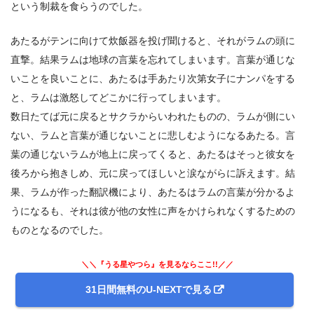
という制裁を食らうのでした。
あたるがテンに向けて炊飯器を投げ聞けると、それがラムの頭に
直撃。結果ラムは地球の言葉を忘れてしまいます。言葉が通じな
いことを良いことに、あたるは手あたり次第女子にナンパをする
と、ラムは激怒してどこかに行ってしまいます。
数日たてば元に戻るとサクラからいわれたものの、ラムが側にい
ない、ラムと言葉が通じないことに悲しむようになるあたる。言
葉の通じないラムが地上に戻ってくると、あたるはそっと彼女を
後ろから抱きしめ、元に戻ってほしいと涙ながらに訴えます。結
果、ラムが作った翻訳機により、あたるはラムの言葉が分かるよ
うになるも、それは彼が他の女性に声をかけられなくするための
ものとなるのでした。
＼＼『うる星やつら』を見るならここ!!／／
31日間無料のU-NEXTで見る