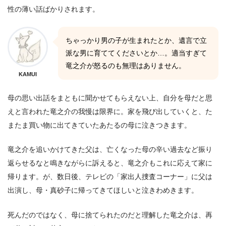
性の薄い話ばかりされます。
ちゃっかり男の子が生まれたとか、遺言で立
派な男に育ててくださいとか…。適当すぎて
竜之介が怒るのも無理はありません。
KAMUI
母の思い出話をまともに聞かせてもらえない上、自分を母だと思
えと言われた竜之介の我慢は限界に。家を飛び出していくと、た
またま買い物に出てきていたあたるの母に泣きつきます。
竜之介を追いかけてきた父は、亡くなった母の辛い過去など振り
返らせるなと鳴きながらに訴えると、竜之介もこれに応えて家に
帰ります。が、数日後、テレビの「家出人捜査コーナー」に父は
出演し、母・真砂子に帰ってきてほしいと泣きわめきます。
死んだのではなく、母に捨てられたのだと理解した竜之介は、再