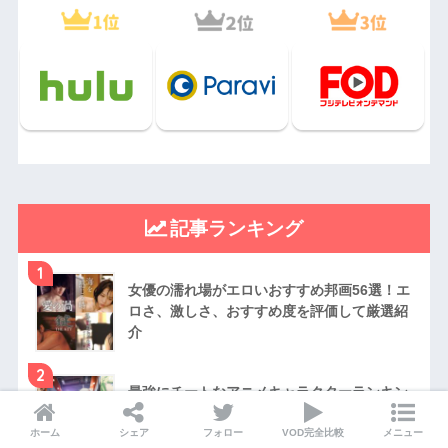
記事ランキング
1
女優の濡れ場がエロいおすすめ邦画56選！エ
ロさ、激しさ、おすすめ度を評価して厳選紹
介
2
最強にチートなアニメキャラクターランキン
グTOP20！強さや能力がデタラメにヤバいキ
ャラを厳選
ホーム
シェア
フォロー
VOD完全比較
メニュー