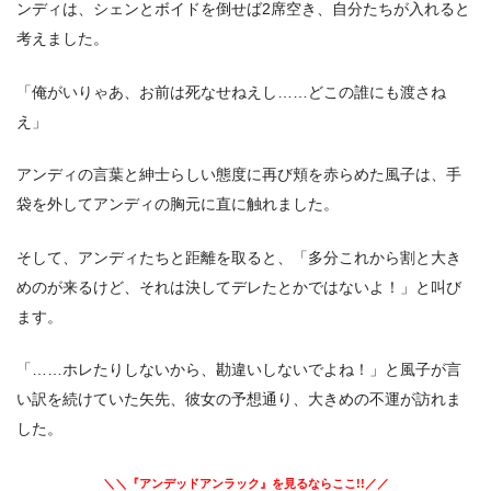
ンディは、シェンとボイドを倒せば2席空き、自分たちが入れると
考えました。
「俺がいりゃあ、お前は死なせねえし……どこの誰にも渡さね
え」
アンディの言葉と紳士らしい態度に再び頬を赤らめた風子は、手
袋を外してアンディの胸元に直に触れました。
そして、アンディたちと距離を取ると、「多分これから割と大き
めのが来るけど、それは決してデレたとかではないよ！」と叫び
ます。
「……ホレたりしないから、勘違いしないでよね！」と風子が言
い訳を続けていた矢先、彼女の予想通り、大きめの不運が訪れま
した。
＼＼『アンデッドアンラック』を見るならここ!!／／