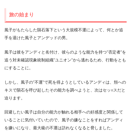
旅の始まり
風子がもたらした隕石落下という大規模不運によって、何とか追
手を退けた風子とアンデッドの男。
風子は彼をアンディと名付け、彼らのような能力を持つ”否定者”を
追う対未確認現象統制組織”ユニオン”から逃れるため、行動をとも
にすることに。
しかし、風子の”不運”で死を得ようとしているアンディは、頬への
キスで隕石を呼び起したその能力を調べようと、次はセッ○スだと
迫ります。
回避したい風子は自分の能力が触れる相手への好感度と関係して
いることに気付いていたので、風子の嫌なことをすればアンディ
を嫌いになり、最大級の不運は訪れなくなると脅しました。