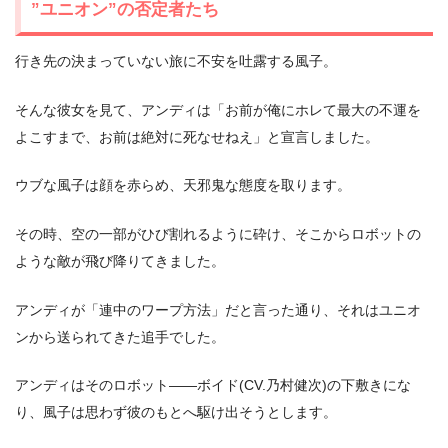
”ユニオン”の否定者たち
行き先の決まっていない旅に不安を吐露する風子。
そんな彼女を見て、アンディは「お前が俺にホレて最大の不運を
よこすまで、お前は絶対に死なせねえ」と宣言しました。
ウブな風子は顔を赤らめ、天邪鬼な態度を取ります。
その時、空の一部がひび割れるように砕け、そこからロボットの
ような敵が飛び降りてきました。
アンディが「連中のワープ方法」だと言った通り、それはユニオ
ンから送られてきた追手でした。
アンディはそのロボット――ボイド(CV.乃村健次)の下敷きにな
り、風子は思わず彼のもとへ駆け出そうとします。