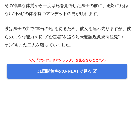
3.
アニメ『アンデッドアンラック』第2話まとめ
その特異な体質から一度は死を覚悟した風子の前に、絶対に死ね
ない”不死”の体を持つアンデッドの男が現れます。
彼は風子の力で”本当の死”を得るため、彼女を連れ去りますが、彼
らのような能力を持つ”否定者”を追う対未確認現象統制組織”ユニ
オン”もまた二人を狙っていました。
＼＼『アンデッドアンラック』を見るならここ!!／／
31日間無料のU-NEXTで見る