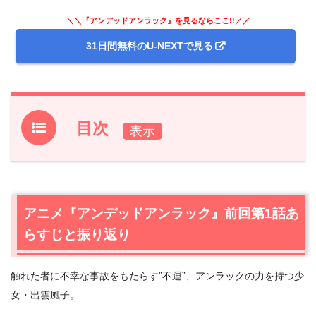
＼＼『アンデッドアンラック』を見るならここ!!／／
31日間無料のU-NEXTで見る
目次
1.
アニメ『アンデッドアンラック』前回第1話あらすじと振
り返り
2.
【ネタバレあり】アニメ『アンデッドアンラック』第2
アニメ『アンデッドアンラック』前回第1話あ
話あらすじ・感想
らすじと振り返り
2.1
旅の始まり
2.2
”ユニオン”の否定者たち
触れた者に不幸な事故をもたらす”不運”、アンラックの力を持つ少
2.3
何を否定する？
女・出雲風子。
2.4
再び、旅の始まり