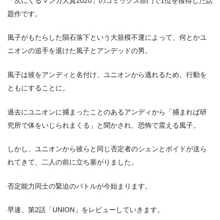
「次にくるマンガ大賞2020」のコミックス部門で1位を獲得した話
題作です。
風子がもたらした隕石落下という大規模不運によって、何とかユ
ニオンの追手を退けた風子とアンデッドの男。
風子は彼をアンディと名付け、ユニオンから逃れるため、行動を
ともにすることに。
過去にユニオンに捕まったことのあるアンディから「捕まれば研
究所で体をいじられまくる」と聞かされ、恐怖で震える風子。
しかし、ユニオンから彼らと同じ否定者のシェンとボイドが送ら
れてきて、二人の前に立ち塞がりました。
否定能力同士の緊迫のバトルが今始まります。
早速、第2話「UNION」をレビューしていきます。