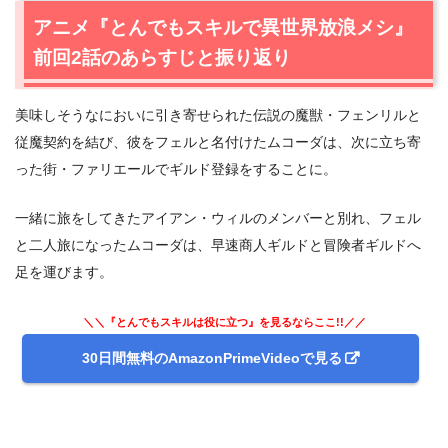
2.
【ネタバレあり】アニメ『とんでもスキルで異世界放浪
アニメ『とんでもスキルで異世界放浪メシ』
メシ』第3話あらすじ・感想
前回2話のあらすじと振り返り
2.1
初心者向けクエスト
2.2
食いしん坊フェンリルの狩り
美味しそうなにおいに引き寄せられた伝説の魔獣・フェンリルと
2.3
食わず嫌いと狩りの成果
従魔契約を結び、彼をフェルと名付けたムコーダは、次に立ち寄
2.4
黒毛和牛でパワー増強？
った街・ファリエールでギルド登録をすることに。
3.
アニメ『とんでもスキルで異世界放浪メシ』第3話まと
め
一緒に旅をしてきたアイアン・ウィルのメンバーと別れ、フェル
と二人旅になったムコーダは、早速商人ギルドと冒険者ギルドへ
足を運びます。
＼＼『とんでもスキルは役に立つ』を見るならここ!!／／
30日間無料のAmazonPrimeVideoで見る