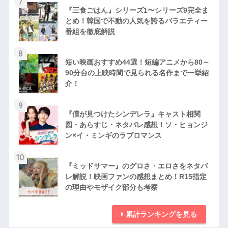
7
『三食ごはん』シリーズ1〜シリーズ9完全ま
とめ！韓国で不動の人気を誇るバラエティー
番組を徹底解説
8
短い映画おすすめ44選！短編アニメから80～
90分台の上映時間で見られる名作まで一挙紹
介！
9
『僕が見つけたシンデレラ』キャスト相関
図・あらすじ・ネタバレ感想！ソ・ヒョンジ
ン×イ・ミンギのラブロマンス
10
『ミッドサマー』のグロさ・エロさをネタバ
レ解説！映画ファンの感想まとめ！R15指定
の理由やモザイク部分も考察
累計ランキングを見る