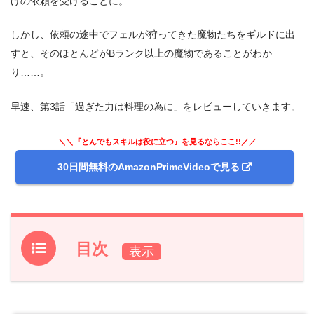
けの依頼を受けることに。
しかし、依頼の途中でフェルが狩ってきた魔物たちをギルドに出
すと、そのほとんどがBランク以上の魔物であることがわか
り……。
早速、第3話「過ぎた力は料理の為に」をレビューしていきます。
＼＼『とんでもスキルは役に立つ』を見るならここ!!／／
30日間無料のAmazonPrimeVideoで見る
目次
1.
アニメ『とんでもスキルで異世界放浪メシ』前回2話のあ
らすじと振り返り