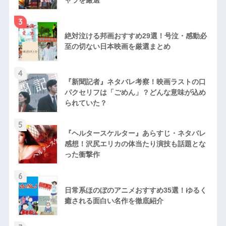
3
絶対泣ける邦画おすすめ29選！号泣・感動必
至の切ない日本映画を厳選まとめ
4
『新聞記者』ネタバレ考察！映画ラストの口
パクセリフは「ごめん」？どんな意味が込め
られていた？
5
『ヘルタースケルター』あらすじ・ネタバレ
感想！沢尻エリカの体当たり演技も話題とな
った衝撃作
6
日常系ほのぼのアニメおすすめ35選！ゆるく
癒される面白い名作を徹底紹介