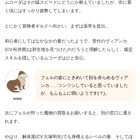
ムコーダはその猛スピードにどうにか耐えていましたが、街に着
く頃にはすっかり疲弊してしまいます。
とにかく冒険者ギルドへ向かい、まずは薬草を提出。
初心者にしてはなかなかの量だったようで、受付のヴィアンカ
(CV.松井茜)は群生地を見つけたのだろうと理解したらしく、鑑定
スキルを隠しているムコーダはひと安心。
フェルの姿にときめいて顔を赤らめるヴィア
ンカ……ツンツンしていると思っていました
が、もふもふに弱いようです(？)。
urara
次にフェルが狩った魔物の買取をお願いすると、別の窓口に通さ
れます。
やはり、解体屋(CV.大塚明夫)でも身構えるレベルの量、そしてほ