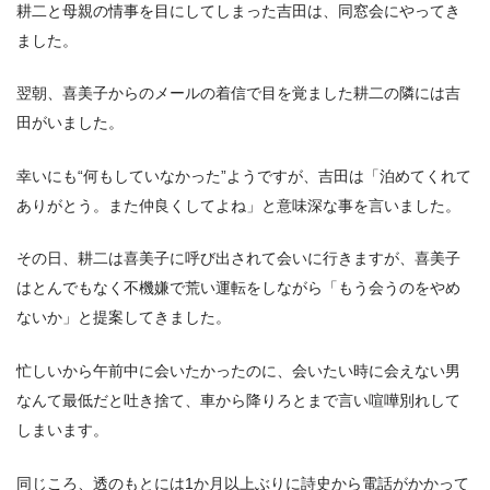
耕二と母親の情事を目にしてしまった吉田は、同窓会にやってき
ました。
翌朝、喜美子からのメールの着信で目を覚ました耕二の隣には吉
田がいました。
幸いにも“何もしていなかった”ようですが、吉田は「泊めてくれて
ありがとう。また仲良くしてよね」と意味深な事を言いました。
その日、耕二は喜美子に呼び出されて会いに行きますが、喜美子
はとんでもなく不機嫌で荒い運転をしながら「もう会うのをやめ
ないか」と提案してきました。
忙しいから午前中に会いたかったのに、会いたい時に会えない男
なんて最低だと吐き捨て、車から降りろとまで言い喧嘩別れして
しまいます。
同じころ、透のもとには1か月以上ぶりに詩史から電話がかかって