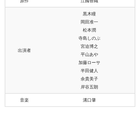
原作
江國香織
黒木瞳
岡田准一
松本潤
寺島しのぶ
宮迫博之
出演者
平山あや
加藤ローサ
半田健人
余貴美子
岸谷五朗
音楽
溝口肇