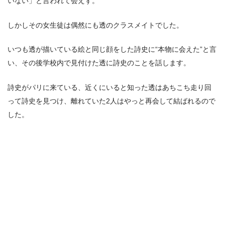
いない」と言われて会えず。
しかしその女生徒は偶然にも透のクラスメイトでした。
いつも透が描いている絵と同じ顔をした詩史に“本物に会えた”と言
い、その後学校内で見付けた透に詩史のことを話します。
詩史がパリに来ている、近くにいると知った透はあちこち走り回
って詩史を見つけ、離れていた2人はやっと再会して結ばれるので
した。