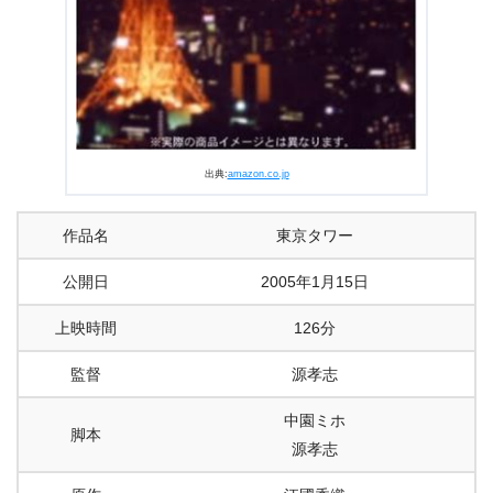
出典:
amazon.co.jp
作品名
東京タワー
公開日
2005年1月15日
上映時間
126分
監督
源孝志
中園ミホ
脚本
源孝志