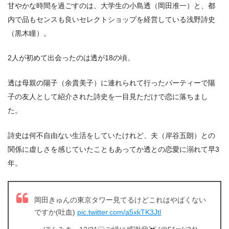
甘やかな時間を過ごすのは、大学生の小島透（岡田准一）と、都
内で品もセンスも良いセレクトショップを経営している浅野詩史
（黒木瞳）。
2人が初めて出会ったのは透が18の頃。
透は母親の陽子（余貴美子）に連れられて行ったパーティーで陽
子の友人として紹介された詩史を一目見ただけで恋に落ちまし
た。
詩史は何不自由ない生活をしていたけれど、夫（岸谷五朗）との
関係に虚しさを感じていたこともあってか透との恋愛に溺れて早3
年。
岡田きゅんの東京タワー見てるけどこれはやばくない
ですか(吐血)
pic.twitter.com/a5xkTK3Jtl