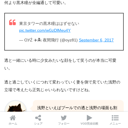
何より黒木瞳が全編通して可愛い。
東京タワーの黒木瞳ははずせない
pic.twitter.com/wGzDlMeu4Y
— ОУŹ ✈️🏝 夜間飛行 (@oyz81)
September 6, 2017
透と一緒にいる時に少女みたいな顔をして笑うのが本当に可愛
い。
透と過ごしていくにつれて変わっていく妻を側で見ていた浅野の
立場で考えたら正気じゃいられないですけどね。
浅野といえばプールでの透と浅野の場面も割
と好きだったりします。
ホーム
シェア
フォロー
VOD完全比較
メニュー
vito