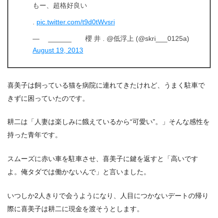
もー、超格好良い
.
pic.twitter.com/t9d0tWvsri
— ______ 櫻 井 . @低浮上 (@skri___0125a)
August 19, 2013
喜美子は飼っている猫を病院に連れてきたけれど、うまく駐車で
きずに困っていたのです。
耕二は「人妻は楽しみに餓えているから“可愛い”。」そんな感性を
持った青年です。
スムーズに赤い車を駐車させ、喜美子に鍵を返すと「高いです
よ。俺タダでは働かないんで」と言いました。
いつしか2人きりで会うようになり、人目につかないデートの帰り
際に喜美子は耕二に現金を渡そうとします。