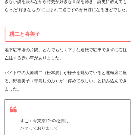
きな小説を読みながら詩史が好きな音楽を聴き、詩史に教えても
らった“好きなもの”に囲まれて過ごすのが日課になるほどでした。
耕二と喜美子
地下駐車場の片隅、とんでもなく下手な運転で駐車できずに右往
左往する赤い車がありました。
バイト中の大原耕二（松本潤）が様子を眺めていると運転席に座
る川野喜美子（寺島しのぶ）が「停めて欲しい」と頼み込んでき
ました。
.
すごく今東京ﾀﾜｰの松潤に
ハマっておりまして