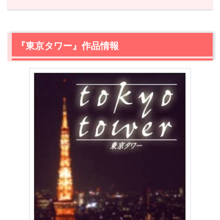
1.
『東京タワー』作品情報
2.
【ネタバレ】『東京タワー』あらすじ
2.1
東京、12月。透と詩史
『東京タワー』作品情報
2.2
耕二と喜美子
2.3
東京、4月。耕二の過去。
2.4
東京、7月。
2.5
表ざたになる“秘密の関係”
2.6
東京、4月。ふたつの恋の行方。
3.
【ネタバレ】『東京タワー』感想
3.1
私が『東京タワー』を見たくなる時。そしておすすめし
たい人。
3.2
好きな場面、セリフ
4.
『東京タワー』まとめ