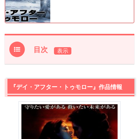
目次
1.
『デイ・アフター・トゥモロー』作品情報
2.
【ネタバレ】『デイ・アフター・トゥモロー』あらす
じ・感想
『デイ・アフター・トゥモロー』作品情報
2.1
始まりはささいな変化から
2.2
父と子の氷河期
2.3
それぞれの分裂
2.4
そしてスーパーフリーズ現象
2.5
物語はハッピーエンド。現実は？
3.
『デイ・アフター・トゥモロー』まとめ